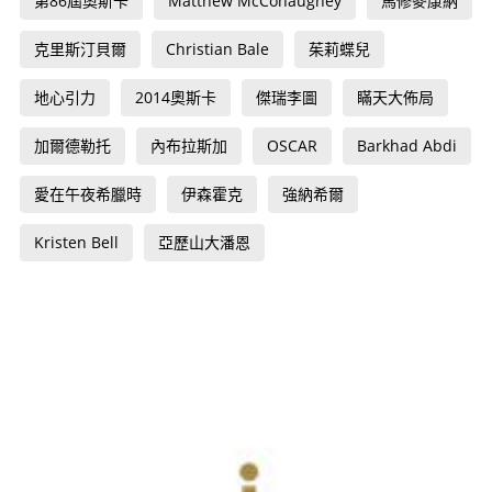
第86屆奧斯卡
Matthew McConaughey
馬修麥康納
克里斯汀貝爾
Christian Bale
茱莉蝶兒
地心引力
2014奧斯卡
傑瑞李圖
瞞天大佈局
加爾德勒托
內布拉斯加
OSCAR
Barkhad Abdi
愛在午夜希臘時
伊森霍克
強納希爾
Kristen Bell
亞歷山大潘恩