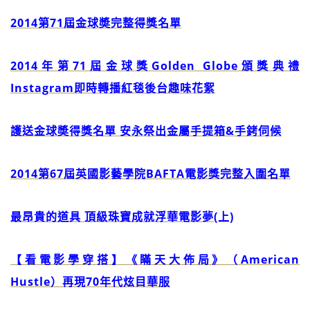
2014第71屆金球奬完整得獎名單
2014年第71屆金球獎Golden Globe頒獎典禮
Instagram即時轉播紅毯後台趣味花絮
護送金球奬得獎名單 安永祭出金屬手提箱&手銬伺候
2014第67屆英國影藝學院BAFTA電影獎完整入圍名單
最昂貴的道具 頂級珠寶成就浮華電影夢(上)
【看電影學穿搭】《瞞天大佈局》（American
Hustle）再現70年代炫目華服