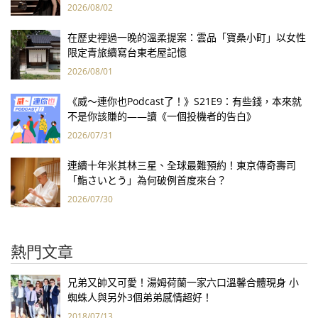
報亮眼
2026/08/02
在歷史裡過一晚的溫柔提案：雲品「寶桑小町」以女性
限定青旅續寫台東老屋記憶
2026/08/01
《威～連你也Podcast了！》S21E9：有些錢，本來就
不是你該賺的——讀《一個投機者的告白》
2026/07/31
連續十年米其林三星、全球最難預約！東京傳奇壽司
「鮨さいとう」為何破例首度來台？
2026/07/30
熱門文章
兄弟又帥又可愛！湯姆荷蘭一家六口溫馨合體現身 小
蜘蛛人與另外3個弟弟感情超好！
2018/07/13