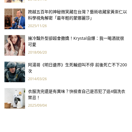
跨越五百年的神秘微笑藏在台灣？藝術收藏家黃崇仁以
科學視角解密「最年輕的蒙娜麗莎」
2025/11/26
擁冷豔外型卻超會撒嬌！Krystal自爆：我一喝酒就很
可愛
2018/06/20
阿湯哥《明日邊界》生死輪迴叫不停 前後死亡不下200
次
2014/03/26
衣服洗完還是有異味？快檢查自己是否犯了這4個洗衣
禁忌！
2025/09/04