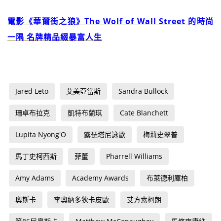
電影《華爾街之狼》The Wolf of Wall Street 的時尚
一隅 名牌精品綴暴富人生
Jared Leto
艾美亞當斯
Sandra Bullock
珊卓布拉克
凱特布蘭琪
Cate Blanchett
Lupita Nyong'O
露琵塔尼詠歐
梅莉史翠普
馬丁史柯西斯
菲董
Pharrell Williams
Amy Adams
Academy Awards
布萊德利庫柏
奧斯卡
李奧納多狄卡皮歐
艾方索柯朗