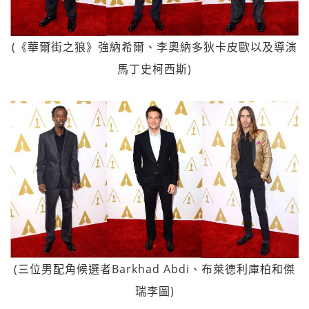
(《華爾街之狼》強納希爾、李奧納多狄卡皮歐以及導演
馬丁史柯西斯)
(三位男配角候選者Barkhad Abdi、布萊德利庫柏和傑
瑞李圖)