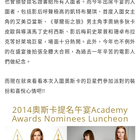
也會頒發提名證書給所有入圍者。而今年出席午宴的入
圍者，包括影后呼聲極高的凱特布蘭琪、首度入圍女主
角的艾美亞當斯、《華爾街之狼》男主角李奧納多狄卡
皮歐與導演馬丁史柯西斯、影后梅莉史翠普和珊卓布拉
克等好萊塢巨星，場面十分熱鬧。此外，今年也不例外
的在盛宴後拍張全體大合照，為過去一年辛苦的電影人
們做紀念。
而現在就來看看本次入圍奧斯卡的巨星們參加派對的裝
扮和喜悅心情吧!!
2014奧斯卡提名午宴Academy
Awards Nominees Luncheon