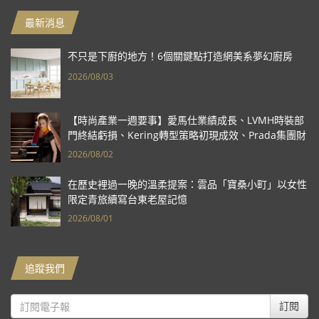
最新消息
不只是下廚的地方！6個關鍵點打造網美系夢幻廚房
2026/08/03
【時尚產業一週要事】愛馬仕業績成長、LVMH時裝部
門終結虧損、Kering轉型策略初現成效、Prada集團財
報亮眼
2026/08/02
在歷史裡過一晚的溫柔提案：雲品「寶桑小町」以女性
限定青旅續寫台東老屋記憶
2026/08/01
追蹤我們
訂閱