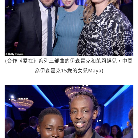
(合作《愛在》系列三部曲的伊森霍克和茱莉蝶兒，中間
為伊森霍克15歲的女兒Maya)