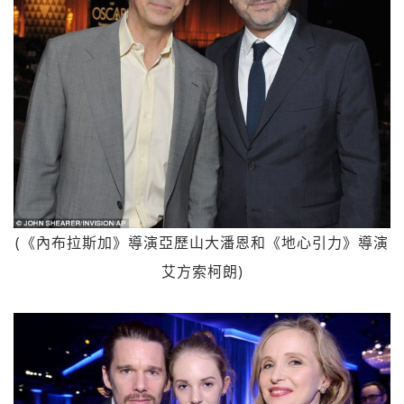
(《內布拉斯加》導演亞歷山大潘恩和《地心引力》導演
艾方索柯朗)