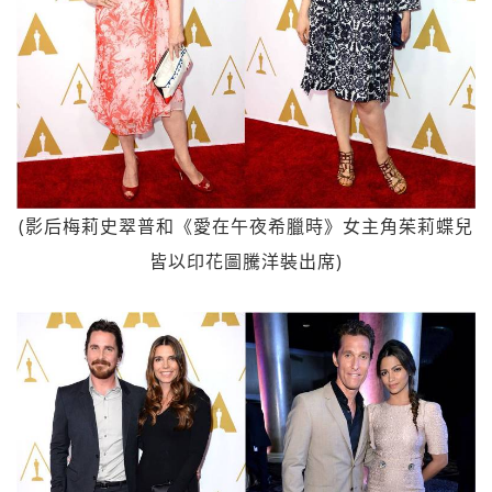
(影后梅莉史翠普和《愛在午夜希臘時》女主角茱莉蝶兒
皆以印花圖騰洋裝出席)