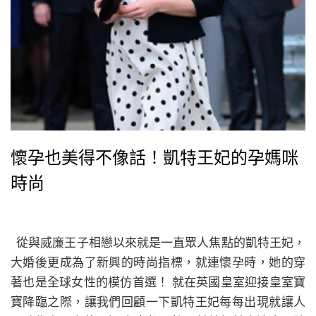
懷孕也美得不像話！凱特王妃的孕媽咪
時尚
從與威廉王子相戀以來就是一直眾人焦點的凱特王妃，
大婚後更成為了新興的時尚指標，就連懷孕時，她的穿
著也是全球女性的模仿首選！ 就在英國皇室迎接皇室寶
寶降臨之際，讓我們回顧一下凱特王妃每每出現就讓人