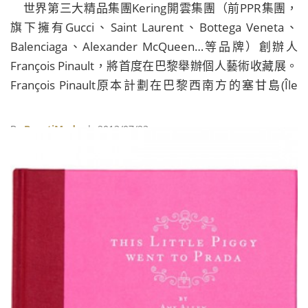
世界第三大精品集團Kering開雲集團（前PPR集團，
旗下擁有Gucci、Saint Laurent、Bottega Veneta、
Balenciaga、Alexander McQueen…等品牌）創辦人
François Pinault，將首度在巴黎舉辦個人藝術收藏展。
François Pinault原本計劃在巴黎西南方的塞甘島(Île
Seguin)成立私人博物館，但 2005年時決定買下了威尼
斯的格拉斯宮展示他的藝術收藏，他連續兩年被Art
By
BeautiMode
| 2013/07/23
Review雜誌列為當代藝術屆最具影響力的人士。 這次展
覽《À Triple Tour》將在曾囚禁瑪麗皇后的巴黎古監獄
展出來自英國知名藝術家Damien Hirst、中國旅法藝術
家陳箴等22位藝術家約50件作品，展出時間從今年10月
21日到明年1月6日。