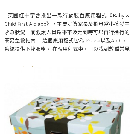
英國紅十字會推出一款行動裝置應用程式《Baby &
Child First Aid app》，主要是讓家長及褓母當小孩發生
緊急狀況，而救護人員還來不及趕到時可以自行進行的
簡易急救指南。 這個應用程式皆為iPhone以及Android
系統提供下載服務。 在應用程式中，可以找到數種常見
的緊急情境，並在這些情境分類中，上傳了急救與應變
方式的影片，清晰易懂，幫助家長和褓母能夠在第一時
By
BeautiMode
| 2013/07/19
間內讓小孩脫離險境。 嬰兒與幼童急救應用程式影片
連結： http://youtu.be/7K6CMdl34fs