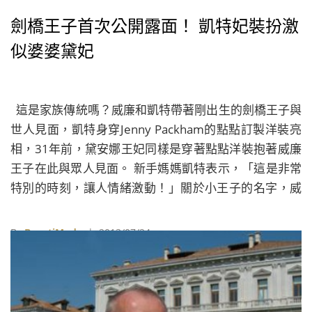
劍橋王子首次公開露面！ 凱特妃裝扮激
似婆婆黛妃
這是家族傳統嗎？威廉和凱特帶著剛出生的劍橋王子與
世人見面，凱特身穿Jenny Packham的點點訂製洋裝亮
相，31年前，黛安娜王妃同樣是穿著點點洋裝抱著威廉
王子在此與眾人見面。 新手媽媽凱特表示，「這是非常
特別的時刻，讓人情緒激動！」關於小王子的名字，威
廉王子則說他們還在想名字，但是會儘快把名字選好。
By
BeautiMode
| 2013/07/24