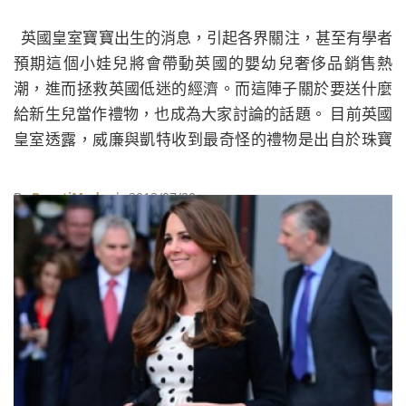
英國皇室寶寶出生的消息，引起各界關注，甚至有學者
預期這個小娃兒將會帶動英國的嬰幼兒奢侈品銷售熱
潮，進而拯救英國低迷的經濟。而這陣子關於要送什麼
給新生兒當作禮物，也成為大家討論的話題。 目前英國
皇室透露，威廉與凱特收到最奇怪的禮物是出自於珠寶
設計師Theo Fennell之手，他送給凱特王妃白金訂製的
手鍊式嬰兒爽身乳液盒（據說可在裡面填塞英國萬用藥
By
BeautiMode
| 2013/07/20
膏Sudocrem），價值高達一萬英鎊（約45萬台幣），
儘管作工精美，但顯然這個禮物的裝飾性遠遠凌駕於實
用性，因此也不禁讓英國民眾搔頭疑問：「凱特真的會
用嗎？」