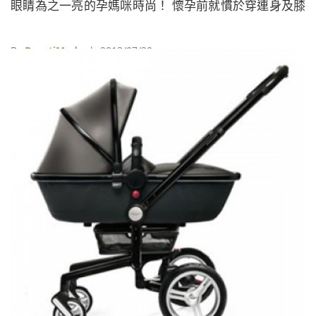
眼睛為之一亮的孕媽咪時尚！ 懷孕前就慣於穿連身及膝
洋裝亮相的凱特王妃，孕期中也不改一貫特色，直筒或
A字的俐落洋裝總是她的首選，沒有累贅裝飾及誇張顏
By
BeautiMode
| 2013/07/20
色，只有簡單的摺飾或印花，不僅修飾身材，同時也更
加襯托王妃本身難掩的典雅氣質！