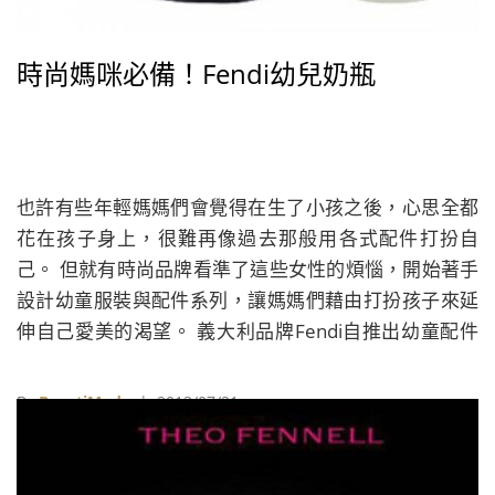
時尚媽咪必備！Fendi幼兒奶瓶
也許有些年輕媽媽們會覺得在生了小孩之後，心思全都
花在孩子身上，很難再像過去那般用各式配件打扮自
己。 但就有時尚品牌看準了這些女性的煩惱，開始著手
設計幼童服裝與配件系列，讓媽媽們藉由打扮孩子來延
伸自己愛美的渴望。 義大利品牌Fendi自推出幼童配件
系列以來，就深受歡迎，而且總不乏印上經典LOGO的
商品樣式，除了常見的服裝配件之外，幼兒必備的奶瓶
By
BeautiMode
| 2013/07/21
也在這個商品線之列。 造型圓潤的奶瓶還附上了印有顯
著商標的瓶套裝進閃耀著Fendi奪目的識別黃盒內，讓育
兒的每一個步驟都質感滿分！