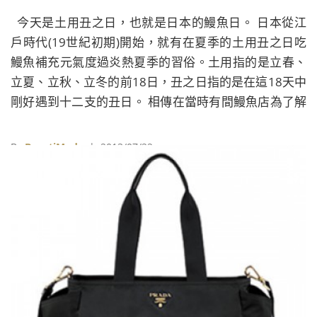
今天是土用丑之日，也就是日本的鰻魚日。 日本從江
戶時代(19世紀初期)開始，就有在夏季的土用丑之日吃
鰻魚補充元氣度過炎熱夏季的習俗。土用指的是立春、
立夏、立秋、立冬的前18日，丑之日指的是在這18天中
剛好遇到十二支的丑日。 相傳在當時有間鰻魚店為了解
決夏季鰻魚滯銷的問題，求教知名的本草學家暨發明家
平賀源內，因為當時的日本人相信在丑之日吃「U」發
By
BeautiMode
| 2013/07/22
音的食物，能有助於身體強健，鰻魚的日文unagi（うな
ぎ）也是「U」發音，因此平賀先生說不妨在店裡張貼
「今天是丑之日」的公告來刺激買氣，因此就有了每到
夏季的土用丑之日要吃鰻魚的習