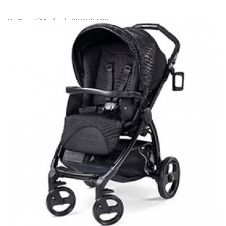
時尚元素，配上精製的插畫，大受歡迎，到現在還不停
印刷出版。 想必這本書真的能藉由時尚的力量引領新手
By
BeautiMode
| 2013/07/23
媽媽們遠離產後憂鬱，順便讓孩子從小培養時尚態度！