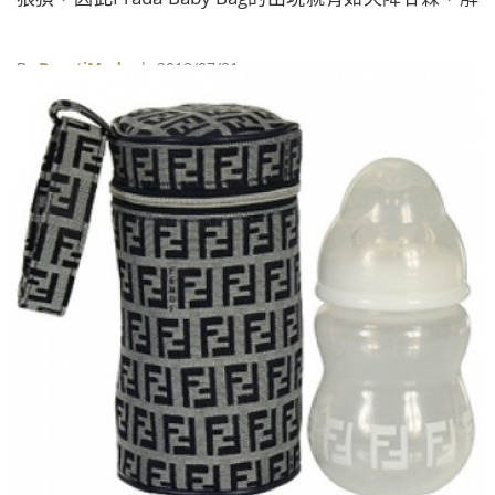
決了時尚媽咪們的需求： 以尼龍材質製成不易沾染髒
污，內外皆有多個口袋方便整齊收納物品，讓帶小孩出
By
BeautiMode
| 2013/07/21
門也能是件時髦的日常活動！