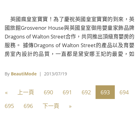
英國瘋皇室寶寶！為了慶祝英國皇室寶寶的到來，英
國旅館Grosvenor House與英國皇室御用嬰童家飾品牌
Dragons of Walton Street合作，共同推出頂級育嬰房的
服務。 據傳Dragons of Walton Street的產品以及育嬰
房室內設計的品質，一直都是黛安娜王妃的最愛，如
今，威廉與凱特的結晶即將誕生，這個曾經陪伴泰半皇
室成員長大的品牌與旅館合作，以威廉王子童年時房間
By
BeautiMode
| 2013/07/19
內的擺設為靈感，設計出頂級育嬰房，一晚要價超過10
萬台幣。 房間內主要會擺放1920年代的風格家具，和承
«
上一頁
690
691
692
693
694
襲旅館傳統的陳設，再加上一些帶有英國元素的飾品，
695
696
下一頁
»
整體氣氛溫馨和諧。而Grosvenor House也表示，希望
威廉與凱特能認真考慮在此與寶寶Ç