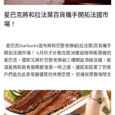
星巴克將和拉法葉百貨攜手開拓法國市
場！
星巴克Starbucks宣布將和巴黎老佛爺(拉法葉)百貨攜手
開拓法國市場！ 6月份才計劃在歐洲廣設咖啡販賣機的
星巴克，隨即又將於巴黎老佛爺三樓開設頂級店鋪，裝
潢風格和飲食服務都會是一時之選，讓逛街逛累了的客
戶們能在此享受最優質的休憩空間。 但擁有厚實咖啡文
化，很懂得品嚐好咖啡的法國人真的會因此買單嗎？就
讓我們拭目以待吧！！
By
BeautiMode
| 2013/07/22