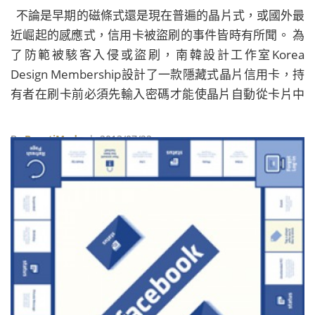
不論是早期的磁條式還是現在普遍的晶片式，或國外最
近崛起的感應式，信用卡被盜刷的事件皆時有所聞。 為
了防範被駭客入侵或盜刷，南韓設計工作室Korea
Design Membership設計了一款隱藏式晶片信用卡，持
有者在刷卡前必須先輸入密碼才能使晶片自動從卡片中
彈出。 刷卡消費結束後，持有者得將晶片推回卡片中，
下次消費時則必須再次輸入密碼解鎖才能使用。儘管有
By
BeautiMode
| 2013/07/22
些麻煩，不過多一層防護總是讓人多一分安心。