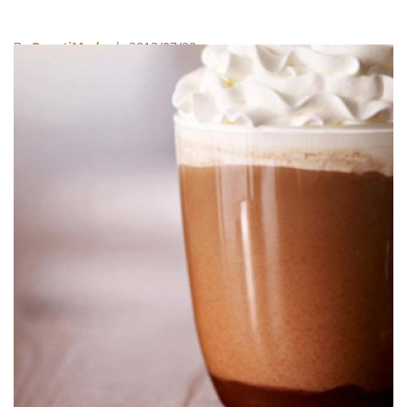
成實體的桌遊，以大富翁的形式，鼓勵人們若是真想和
朋友用臉書進行互動，不妨約出來一起來玩臉書大富翁
By
BeautiMode
| 2013/07/22
吧！