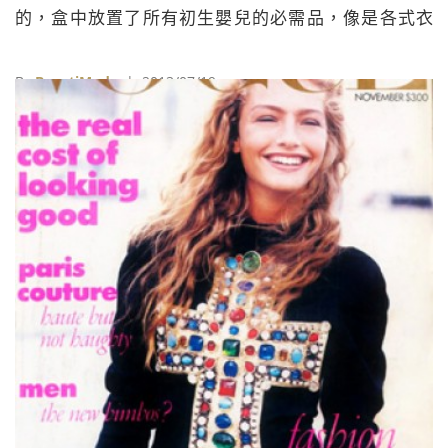
的，盒中放置了所有初生嬰兒的必需品，像是各式衣
物、溫度計、指甲剪、童書及給新手爸媽閱讀的照護暨
產後輔導手冊等，一切想得到的，照護盒裡都找得到。
By
BeautiMode
| 2013/07/19
雖說凱特王妃收到的照護盒與一般芬蘭婦女領到的並沒
有兩樣，不過以實用程度來說，這真是很不錯的禮物
呢。