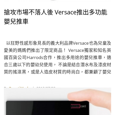
搶攻市場不落人後 Versace推出多功能
嬰兒推車
以狂野性感形象見長的義大利品牌Versace也為兒童及
愛美的媽媽們推出了限定商品！ Versace獨家和知名英
國百貨公司Harrods合作，推出多用途的嬰兒推車，適
合三歲以下的嬰幼兒使用， 不論是結合潛水布及漆皮材
質的搖滾黑，或是人造皮材質的時尚白，都兼顧了嬰兒
推車和搖籃的實用性，推車還附有一個大容量的旅行
袋，可以放置寶寶需要的各種物品。
By
BeautiMode
| 2013/07/23