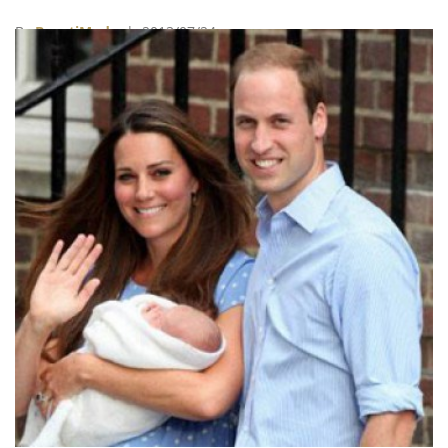
By
BeautiMode
| 2013/07/24