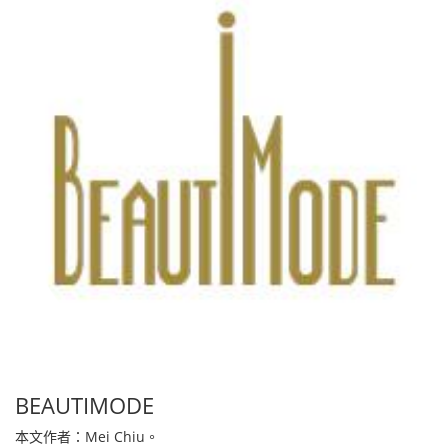
BEAUTIMODE
本文作者：Mei Chiu。