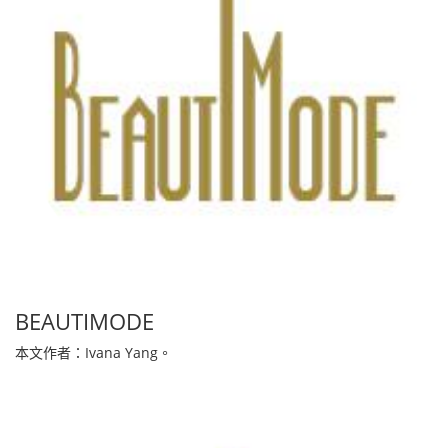
BEAUTIMODE
本文作者：Ivana Yang。