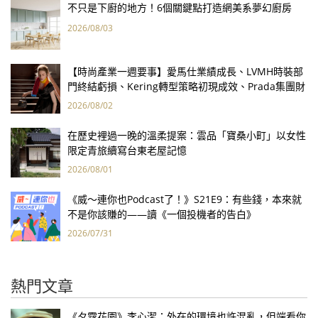
不只是下廚的地方！6個關鍵點打造網美系夢幻廚房
2026/08/03
【時尚產業一週要事】愛馬仕業績成長、LVMH時裝部
門終結虧損、Kering轉型策略初現成效、Prada集團財
報亮眼
2026/08/02
在歷史裡過一晚的溫柔提案：雲品「寶桑小町」以女性
限定青旅續寫台東老屋記憶
2026/08/01
《威～連你也Podcast了！》S21E9：有些錢，本來就
不是你該賺的——讀《一個投機者的告白》
2026/07/31
熱門文章
《夕霧花園》李心潔：外在的環境也許混亂，但端看你