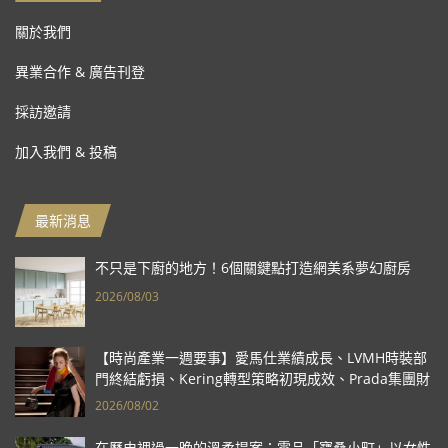
關於我們
異業合作 & 廣告刊登
採訪邀請
加入我們 & 投稿
最新消息
不只是下廚的地方！6個關鍵點打造網美系夢幻廚房
2026/08/03
【時尚產業一週要事】愛馬仕業績成長、LVMH時裝部
門終結虧損、Kering轉型策略初現成效、Prada集團財
報亮眼
2026/08/02
在歷史裡過一晚的溫柔提案：雲品「寶桑小町」以女性