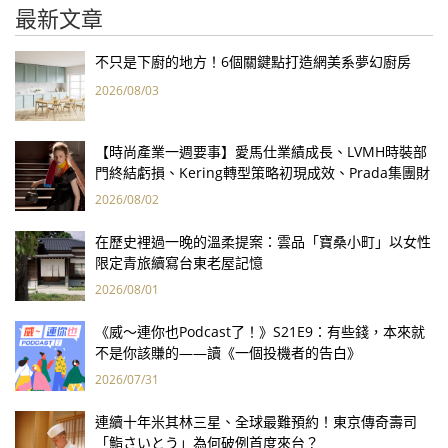
最新文章
不只是下廚的地方！6個關鍵點打造網美系夢幻廚房
2026/08/03
【時尚產業一週要事】愛馬仕業績成長、LVMH時裝部
門終結虧損、Kering轉型策略初現成效、Prada集團財
報亮眼
2026/08/02
在歷史裡過一晚的溫柔提案：雲品「寶桑小町」以女性
限定青旅續寫台東老屋記憶
2026/08/01
《威～連你也Podcast了！》S21E9：有些錢，本來就
不是你該賺的——讀《一個投機者的告白》
2026/07/31
連續十年米其林三星、全球最難預約！東京傳奇壽司
「鮨さいとう」為何破例首度來台？