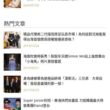
2026/07/30
熱門文章
精品代理商二代接班跨足玩具市場！為何這對兄妹能取
得台灣首個樂高授權營運商資格？
2019/12/24
海風吹進時裝秀！新銳牟天朗Simon Mo站上倫敦舞台
「小海馬」照片激發靈感
2018/09/21
身為總被譽為是極品帥哥「漢斯沃」三兄弟 大哥自
嘲：我就是最矮的那一個！
2017/06/23
Super Junior利特、東海快閃信義區 力挺韓國最大時
裝集團Eland登台