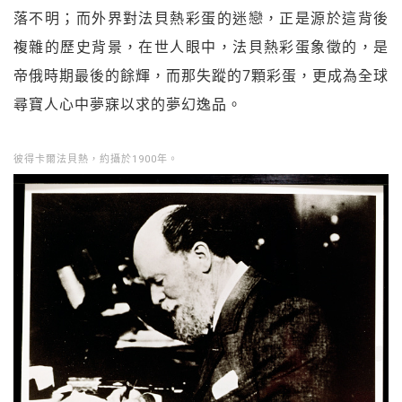
落不明；而外界對法貝熱彩蛋的迷戀，正是源於這背後
複雜的歷史背景，在世人眼中，法貝熱彩蛋象徵的，是
帝俄時期最後的餘輝，而那失蹤的7顆彩蛋，更成為全球
尋寶人心中夢寐以求的夢幻逸品。
彼得卡爾法貝熱，約攝於1900年。