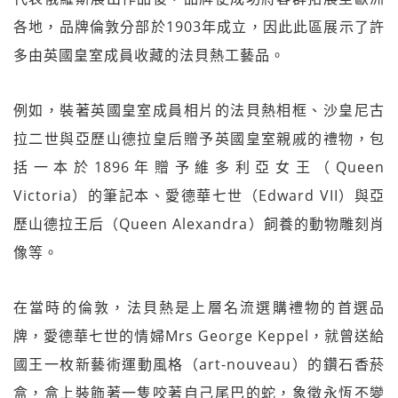
各地，品牌倫敦分部於1903年成立，因此此區展示了許
多由英國皇室成員收藏的法貝熱工藝品。
例如，裝著英國皇室成員相片的法貝熱相框、沙皇尼古
拉二世與亞歷山德拉皇后贈予英國皇室親戚的禮物，包
括一本於1896年贈予維多利亞女王（Queen
Victoria）的筆記本、愛德華七世（Edward VII）與亞
歷山德拉王后（Queen Alexandra）飼養的動物雕刻肖
像等。
在當時的倫敦，法貝熱是上層名流選購禮物的首選品
牌，愛德華七世的情婦Mrs George Keppel，就曾送給
國王一枚新藝術運動風格（art-nouveau）的鑽石香菸
盒，盒上裝飾著一隻咬著自己尾巴的蛇，象徵永恆不變