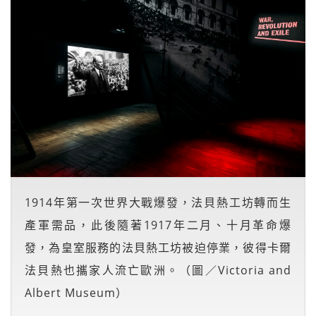
1914年第一次世界大戰爆發，法貝熱工坊轉而生
產軍需品，此後隨著1917年二月、十月革命爆
發，為皇室服務的法貝熱工坊被迫停業，彼得卡爾
法貝熱也攜家人流亡歐洲。（圖／Victoria and
Albert Museum）