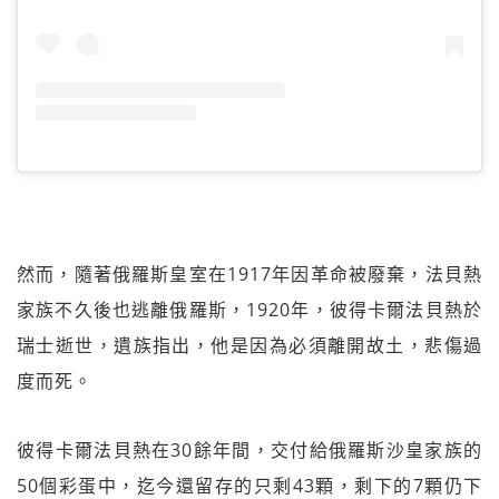
然而，隨著俄羅斯皇室在1917年因革命被廢棄，法貝熱
家族不久後也逃離俄羅斯，1920年，彼得卡爾法貝熱於
瑞士逝世，遺族指出，他是因為必須離開故土，悲傷過
度而死。
彼得卡爾法貝熱在30餘年間，交付給俄羅斯沙皇家族的
50個彩蛋中，迄今還留存的只剩43顆，剩下的7顆仍下