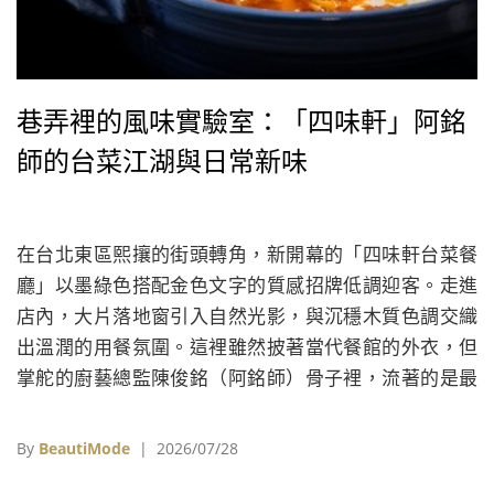
巷弄裡的風味實驗室：「四味軒」阿銘
師的台菜江湖與日常新味
在台北東區熙攘的街頭轉角，新開幕的「四味軒台菜餐
廳」以墨綠色搭配金色文字的質感招牌低調迎客。走進
店內，大片落地窗引入自然光影，與沉穩木質色調交織
出溫潤的用餐氛圍。這裡雖然披著當代餐館的外衣，但
掌舵的廚藝總監陳俊銘（阿銘師）骨子裡，流著的是最
道地、也最不甘受限的台灣辦桌魂。
By
BeautiMode
| 2026/07/28