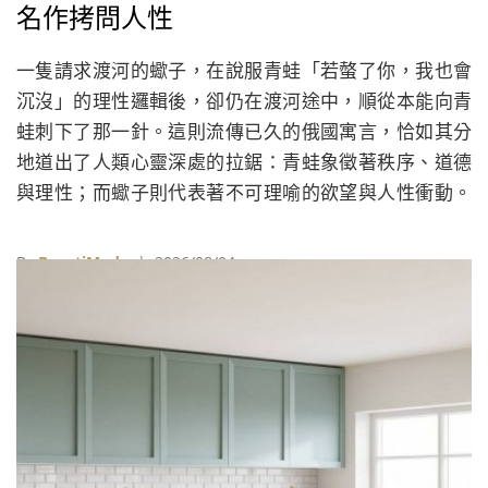
名作拷問人性
一隻請求渡河的蠍子，在說服青蛙「若螫了你，我也會
沉沒」的理性邏輯後，卻仍在渡河途中，順從本能向青
蛙刺下了那一針。這則流傳已久的俄國寓言，恰如其分
地道出了人類心靈深處的拉鋸：青蛙象徵著秩序、道德
與理性；而蠍子則代表著不可理喻的欲望與人性衝動。
展覽正是以這場渡河實驗，向觀眾拋出最深沉的人性拷
問。
By
BeautiMode
| 2026/08/04