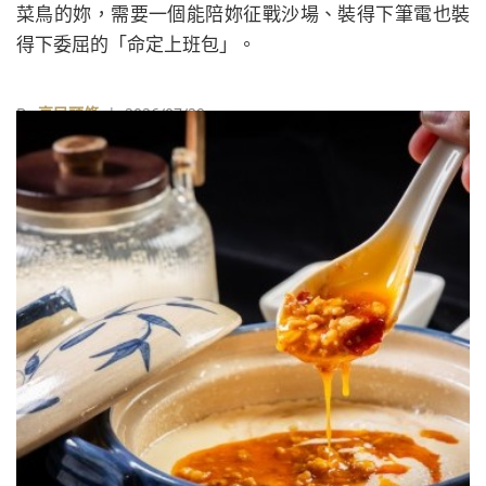
菜鳥的妳，需要一個能陪妳征戰沙場、裝得下筆電也裝
得下委屈的「命定上班包」。
By
享民頭條
| 2026/07/29