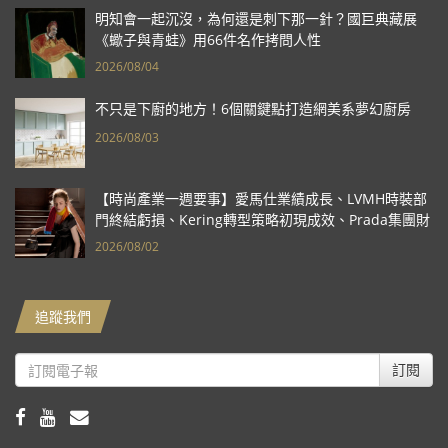
明知會一起沉沒，為何還是刺下那一針？國巨典藏展
《蠍子與青蛙》用66件名作拷問人性
2026/08/04
不只是下廚的地方！6個關鍵點打造網美系夢幻廚房
2026/08/03
【時尚產業一週要事】愛馬仕業績成長、LVMH時裝部
門終結虧損、Kering轉型策略初現成效、Prada集團財
報亮眼
2026/08/02
追蹤我們
訂閱