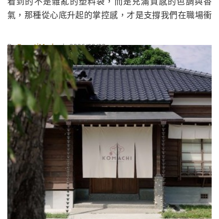
看到的不是雜亂的塑料袋，而是充滿質感的色調與香
氣，那種從心底升起的掌控感，才是支撐我們在職場衝
鋒陷陣的動力。現在就讓我們透過6個關鍵點，把那充滿
煙火氣的廚房，一秒升級成網美爭相朝聖的私房工作
By
BeautiMode
| 2026/08/03
室。