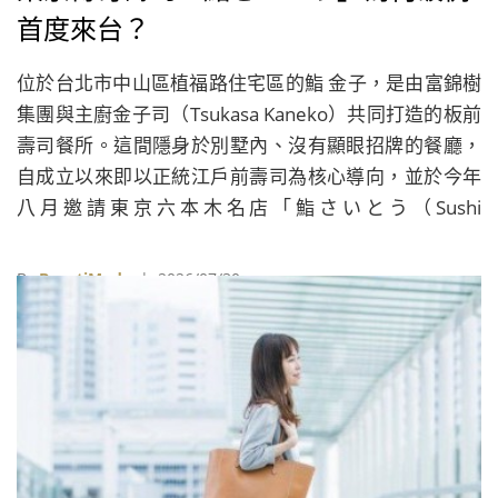
首度來台？
位於台北市中山區植福路住宅區的鮨 金子，是由富錦樹
集團與主廚金子司（Tsukasa Kaneko）共同打造的板前
壽司餐所。這間隱身於別墅內、沒有顯眼招牌的餐廳，
自成立以來即以正統江戶前壽司為核心導向，並於今年
八月邀請東京六本木名店「鮨さいとう（Sushi
Saito）」舉辦為期三天、共七場的限定客座餐會。
By
BeautiMode
| 2026/07/30