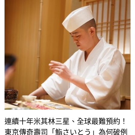
連續十年米其林三星、全球最難預約！
東京傳奇壽司「鮨さいとう」為何破例