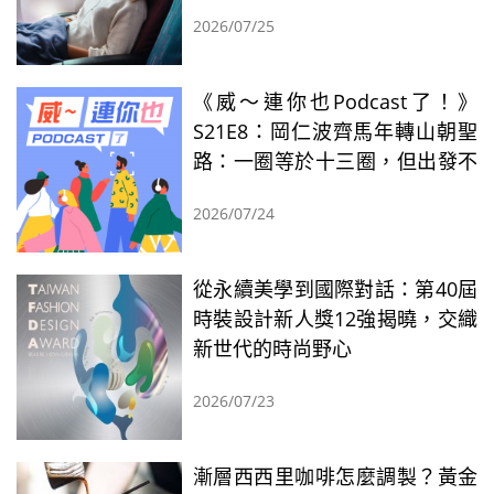
2026/07/25
《威～連你也Podcast了！》
S21E8：岡仁波齊馬年轉山朝聖
路：一圈等於十三圈，但出發不
只因為這個
2026/07/24
從永續美學到國際對話：第40屆
時裝設計新人獎12強揭曉，交織
新世代的時尚野心
2026/07/23
漸層西西里咖啡怎麼調製？黃金