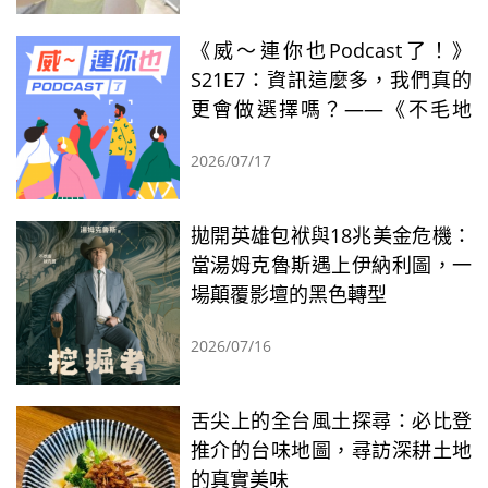
《威～連你也Podcast了！》
S21E7：資訊這麼多，我們真的
更會做選擇嗎？——《不毛地
帶》的啟發
2026/07/17
拋開英雄包袱與18兆美金危機：
當湯姆克魯斯遇上伊納利圖，一
場顛覆影壇的黑色轉型
2026/07/16
舌尖上的全台風土探尋：必比登
推介的台味地圖，尋訪深耕土地
的真實美味