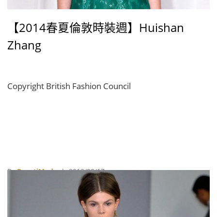
【2014春夏倫敦時裝週】Huishan
Zhang
Copyright British Fashion Council
By
BeautiMode
| 2013/09/17