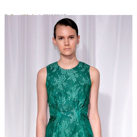
常勝軍，經常可以看見女星穿著這個品牌的服裝性感亮
相，大秀好身材。而這次的Herve Leger by Max Azria
By
BeautiMode
| 2013/09/17
芭比，不僅會有招牌的繃帶貼身洋裝，還會推出縮小版
的配件，如精緻手拿包和高筒黑色羅馬高跟鞋等，都會
在今年10月，於時尚網路商城Neiman Marcus和
Barbiecollector.com販售。 延伸閱讀： Coach x
Barbie Coach打造芭比都會造型 Coach x Barbie形象照
釋出 讓芭比帶你悠遊紐約 全球首間芭比主