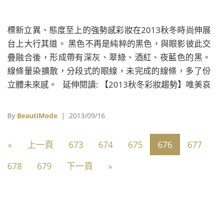
標新立異、態度至上的強勢感彩妝在2013秋冬時尚伸展
台上大行其道。 黑色不再是純粹的黑色，與眼影彼此交
疊融合後，形成帶有深灰、翠綠、酒紅、夜藍色的黑。
線條暈染擴散，分段式的眼線，未完成的線條，多了份
立體未來感。 延伸閱讀: 【2013秋冬彩妝趨勢】唯美哀
愁 【2013秋冬彩妝趨勢】緋紅藝術
By
BeautiMode
| 2013/09/16
«
上一頁
673
674
675
676
677
678
679
下一頁
»