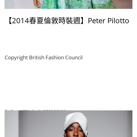
【2014春夏倫敦時裝週】Peter Pilotto
Copyright British Fashion Council
By
BeautiMode
| 2013/09/16