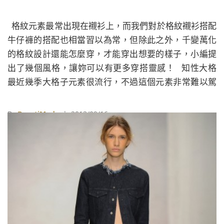
格紋元素最常出現在襯衫上，而我們對於格紋襯衫搭配
牛仔褲的搭配也相當習以為常，但除此之外，千變萬化
的格紋設計還能怎麼穿，才能穿出想要的樣子，小編提
出了幾個風格，讓妳可以有更多穿搭靈感！ 知性大格
最近幾季大格子元素很流行，不過這個元素非常難以駕
馭，原因是大格子有放大視覺的的效果，如果沒有掌握
好搭配訣竅，可是會弄巧成拙的喔。市面上很多白底細
By
BeautiMode
| 2013/09/16
黑格線的單品，簡潔知性的氛圍很吸引人，然而這卻是
最會拉寬身形的一種設計，建議若是要挑選大格子元素
的單品，可以選擇格線不明顯、深色底淺色格線，或者
是在側邊有素色ý