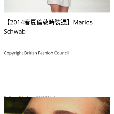
【2014春夏倫敦時裝週】Marios
Schwab
Copyright British Fashion Council
By
BeautiMode
| 2013/09/16