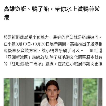
高雄遊艇、鴨子船，帶你水上賞鴨兼遊
港
想要近距離感受小鴨魅力，最好的辦法就是搭船遊河，
在小鴨9月19日-10月20日展示期間，高雄推出了遊港相
關優惠及套裝方案，讓小鴨幾乎觸手可及。 紅毛港
「亞洲新灣區」航線啟航 除了紅毛港文化園區原本就有
的「紅毛港-駁二碼頭」航線，在黃色小鴨展示期間更推
出了「駁二-亞洲新灣區」的航線，自駁二碼頭出發，光
榮碼頭賞鴨，暢遊亞洲新灣區，再返航駁二碼頭，整趟
By
BeautiMode
| 2013/09/17
航程約30分鐘，若想搶便宜，平日的賞鴨航班，早鴨票
只要199元。 「紅毛港 － 駁二遊港航」 售票管道：駁
二現場C5服務台每日下午2點開始售票，或至超商ibon
端點。 票價：全票來回400元，優待票߳