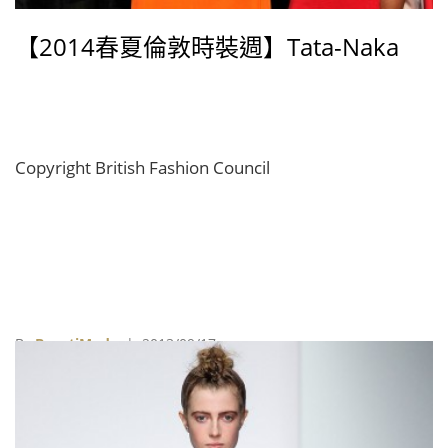
【2014春夏倫敦時裝週】Tata-Naka
Copyright British Fashion Council
By
BeautiMode
| 2013/09/17