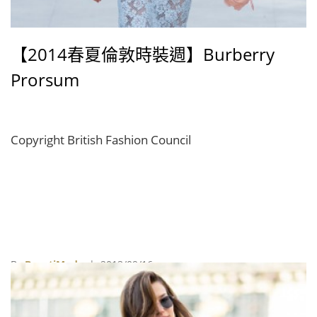
【2014春夏倫敦時裝週】Burberry
Prorsum
Copyright British Fashion Council
By
BeautiMode
| 2013/09/16