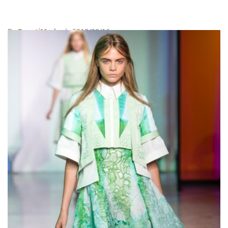
By
BeautiMode
| 2013/09/16