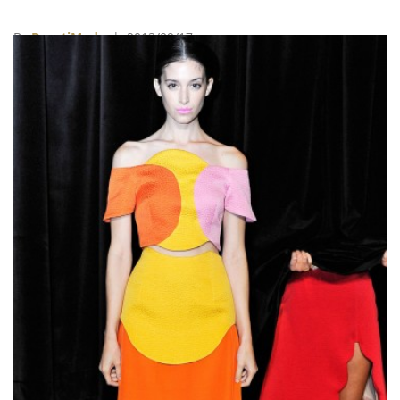
活習慣，從145公斤減到80公斤的完美實例。他想藉由
自己的例子，告訴每個有體重困擾的人，其實只要從小
By
BeautiMode
| 2013/09/17
事開始改變起，長期下來就能有驚人效果，因此他發揮
所長，自行開發出一個僅供iOS系統使用的健身
App《Human: Move 30 minutes or more》。 開啟這
個App後，把手機放在口袋，App就會開始自動偵測，
活動必須持續1分鐘以上才算數。這個應用