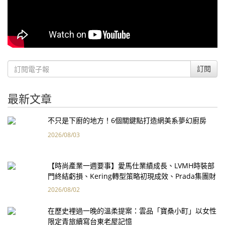
訂閱
最新文章
不只是下廚的地方！6個關鍵點打造網美系夢幻廚房
2026/08/03
【時尚產業一週要事】愛馬仕業績成長、LVMH時裝部
門終結虧損、Kering轉型策略初現成效、Prada集團財
報亮眼
2026/08/02
在歷史裡過一晚的溫柔提案：雲品「寶桑小町」以女性
限定青旅續寫台東老屋記憶