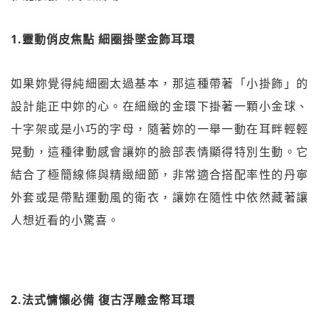
1.靈動俏皮焦點 細圈掛墜金飾耳環
如果妳覺得純細圈太過基本，那這種帶著「小掛飾」的
設計能正中妳的心。在細緻的金環下掛著一顆小金球、
十字架或是小巧的字母，隨著妳的一舉一動在耳畔輕輕
晃動，這種律動感會讓妳的臉部表情顯得特別生動。它
結合了極簡線條與精緻細節，非常適合搭配率性的丹寧
外套或是帶點運動風的衛衣，讓妳在隨性中依然藏著讓
人想近看的小驚喜。
2.法式慵懶必備 復古浮雕金幣耳環