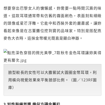
想要穿出巴黎女人的慵懶感，妳需要一點時間沉澱的味
道。這款耳環通常帶有仿舊的霧面刷色，表面刻有細緻
的頭像或星芒浮雕。它能中和西裝外套的嚴肅感，讓妳
看起來像是在古董攤位挖到寶的品味家。特別是搭配燕
麥色大衣時，這抹金幣暖光簡直是顯白神器。
臉型較長的女性可以大膽嘗試大圓圈金幣耳環，利
用橫向視覺效果來平衡臉部比例。（圖／123RF圖
庫）
3.知性幹練首選 幾何方磚金屬扣