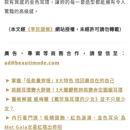
款有質感的金色耳環，讓妳的每一套造型都能擁有令人
驚豔的高級感。
（本文經
《享民頭條》
網站授權，未經許可請勿轉載）
廣告、專案等商務合作，請發信至：
ad@beautimode.com
掌握「低能量穿搭」8大特色 找回最自在的自己
挑錯耳環變大餅臉！3大關鍵教妳挑選命定圓圈耳環
藝術解謎 維梅爾《戴珍珠耳環的少女》並不只是少
女？
內行看門道！吸睛頭飾、紅色淚滴、金色耳朵 為
Met Gala女星紅毯出奇招