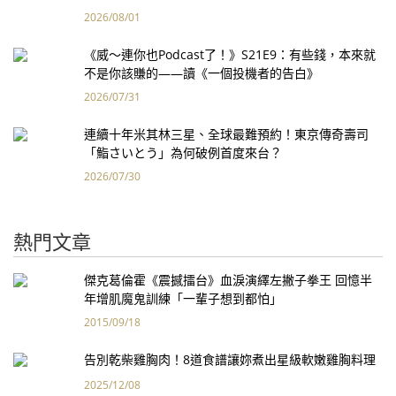
2026/08/01
《威～連你也Podcast了！》S21E9：有些錢，本來就
不是你該賺的——讀《一個投機者的告白》
2026/07/31
連續十年米其林三星、全球最難預約！東京傳奇壽司
「鮨さいとう」為何破例首度來台？
2026/07/30
熱門文章
傑克葛倫霍《震撼擂台》血淚演繹左撇子拳王 回憶半
年增肌魔鬼訓練「一輩子想到都怕」
2015/09/18
告別乾柴雞胸肉！8道食譜讓妳煮出星級軟嫩雞胸料理
2025/12/08