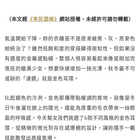
（本文經
《享民頭條》
網站授權，未經許可請勿轉載）
氣溫開始下降，妳的衣櫃是不是逐漸被黑、灰、燕麥色
給統治了？雖然低飽和度的穿搭顯得很知性，但如果沒
有適度的金屬感點綴，整個人很容易看起來像是剛加完
夜班的蠟黃少女。想要快速增加一抹光澤，秋冬最不可
或缺的「濾鏡」就是金色耳環。
比起銀色的冷冽，金色那種帶點暖調的質地，就像是冬
日午後灑在臉上的陽光，還能為厚重的毛衣帶來一絲輕
盈的呼吸感。今天幫女孩們挑選了6款不同風格的金色耳
環，從精緻的微光到存在感爆棚的設計，讓妳隨手一戴
就能散發出高級氣場。