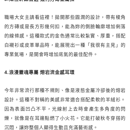
職場大女主請看這裡！拋開那些圓潤的設計，帶有稜角
的方磚或是長方形幾何扣，能為妳的側臉輪廓增加俐落
的線條感。這種款式的金色通常比較紮實、厚重，搭配
白襯衫或皮革單品時，能展現出一種「我很有主見」的
專業氣場，是開會時增加底氣的最佳配件。
4.浪漫靈魂專屬 熔岩流金感耳環
今年非常流行那種不規則、像是液態金屬冷卻後的熔岩
設計。這種不對稱的美感非常適合搭配柔軟的羊絨衫。
因為表面凹凸不平，光線射上去時會產生多角度的閃
爍，就像是在耳邊點燃了小火花。它能打破秋冬穿搭的
沉悶，讓妳整個人顯得生動且充滿藝術感。