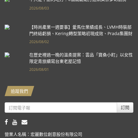
2026/08/03
【時尚產業一週要事】愛馬仕業績成長、LVMH時裝部
門終結虧損、Kering轉型策略初現成效、Prada集團財
報亮眼
2026/08/02
在歷史裡過一晚的溫柔提案：雲品「寶桑小町」以女性
限定青旅續寫台東老屋記憶
2026/08/01
追蹤我們
訂閱
營業人名稱：宏麗數位創意股份有限公司