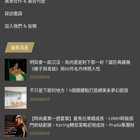
異業合作 & 廣告刊登
採訪邀請
加入我們 & 投稿
最新消息
明知會一起沉沒，為何還是刺下那一針？國巨典藏展
《蠍子與青蛙》用66件名作拷問人性
2026/08/04
不只是下廚的地方！6個關鍵點打造網美系夢幻廚房
2026/08/03
【時尚產業一週要事】愛馬仕業績成長、LVMH時裝部
門終結虧損、Kering轉型策略初現成效、Prada集團財
報亮眼
2026/08/02