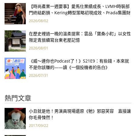
【時尚產業一週要事】愛馬仕業績成長、LVMH時裝部
門終結虧損、Kering轉型策略初現成效、Prada集團財
報亮眼
2026/08/02
在歷史裡過一晚的溫柔提案：雲品「寶桑小町」以女性
限定青旅續寫台東老屋記憶
2026/08/01
《威～連你也Podcast了！》S21E9：有些錢，本來就
不是你該賺的——讀《一個投機者的告白》
2026/07/31
熱門文章
小丑就是他！男演員現場還原《牠》邪惡笑容 直接讓
你毛骨悚然！
2017/09/22