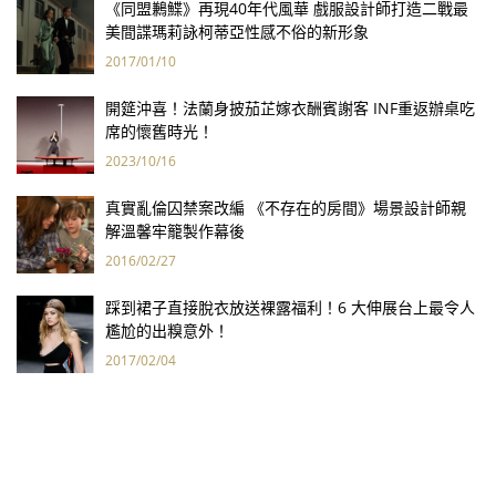
《同盟鶼鰈》再現40年代風華 戲服設計師打造二戰最
美間諜瑪莉詠柯蒂亞性感不俗的新形象
2017/01/10
開筵沖喜！法蘭身披茄芷嫁衣酬賓謝客 INF重返辦桌吃
席的懷舊時光！
2023/10/16
真實亂倫囚禁案改編 《不存在的房間》場景設計師親
解溫馨牢籠製作幕後
2016/02/27
踩到裙子直接脫衣放送裸露福利！6 大伸展台上最令人
尷尬的出糗意外！
2017/02/04