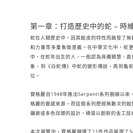
第一章：打造歷史中的蛇 – 
蛇在人類歷史中，因其蛻皮的特性而啟發了無
和力量等多重象徵意義。在中華文化中，蛇
中，在蛇年出生的人，一般認為具備聰慧、直
象，到《白蛇傳》中蛇的變形傳說，再到龜
位。
寶格麗自1948年推出Serpenti系列腕
格麗的靈感來源，而這個系列歷經無數次的蛻
鑲嵌或多色琺瑯的設計，總是以創新的金工技
本次展覽中，寶格麗精選了11件作品展現了Ser