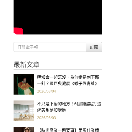
訂閱
最新文章
明知會一起沉沒，為何還是刺下那
一針？國巨典藏展《蠍子與青蛙》
用66件名作拷問人性
2026/08/04
不只是下廚的地方！6個關鍵點打造
網美系夢幻廚房
2026/08/03
【時尚產業一週要事】愛馬仕業績