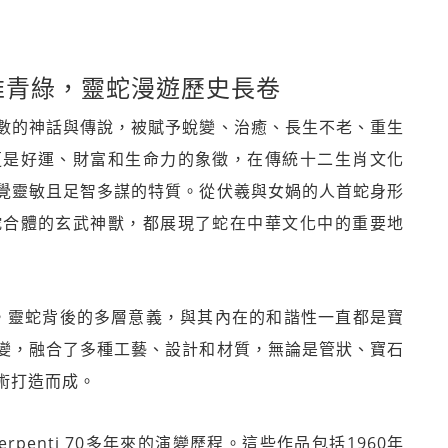
時維青綠，靈蛇漫遊歷史長卷
數的神話與傳說，被賦予蛻變、治癒、長生不老、重生
更是好運、財富和生命力的象徵，在傳統十二生肖文化
覺靈敏且足智多謀的特質。從伏羲與女媧的人首蛇身形
蛇合體的玄武神獸，都展現了蛇在中華文化中的重要地
錶以來，靈蛇背後的多層意義，與其內在的和諧性一直都是寶
變，融合了多種工藝、設計和材質，無論是管狀、寶石
術打造而成。
penti 70多年來的演變歷程。這些作品包括1960年