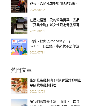
成長、LVMH時裝部門終結虧損、
Kering轉型策略初現成效、Prada
2026/08/02
集團財報亮眼
在歷史裡過一晚的溫柔提案：雲品
「寶桑小町」以女性限定青旅續寫
台東老屋記憶
2026/08/01
《威～連你也Podcast了！》
S21E9：有些錢，本來就不是你該
賺的——讀《一個投機者的告白》
2026/07/31
熱門文章
告別乾柴雞胸肉！8道食譜讓妳煮出
星級軟嫩雞胸料理
2025/12/08
讓我們看雲去！富士山腳下「ほう