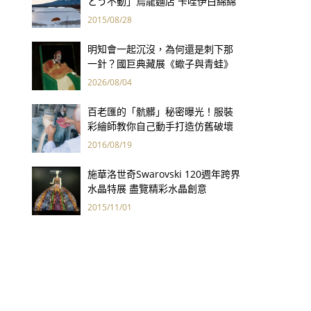
とう不動」烏龍麵店 卡哇伊白綿綿
造型療癒你的心
2015/08/28
明知會一起沉沒，為何還是刺下那
一針？國巨典藏展《蠍子與青蛙》
用66件名作拷問人性
2026/08/04
百老匯的「骯髒」秘密曝光！服裝
彩繪師教你自己動手打造仿舊破壞
感服飾
2016/08/19
施華洛世奇Swarovski 120週年跨界
水晶特展 盡覽精彩水晶創意
2015/11/01