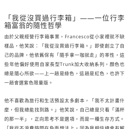
「我從沒買過行李箱」——一位行李
箱富翁的隨性哲學
由於父親經營行李箱事業，Francesco從小家裡就不缺
樣品，他笑說：「我從沒買過行李箱。」即使創立了自
己的品牌，他依舊保有「隨手拿一咖就走」的率性，這
些年他偏好使用自家長型Trunk加大收納系列，顏色也
總是隨心所欲——上一趟是綠色，這趟是紅色，也許下
一趟會選紫色限量版。
他不喜歡為旅行和生活預設太多劇本，「我不太計畫什
麼，但我總能找到路。」他笑說，自己總是只看「滿杯
的那一半」，正向思考不是選項，而是一種生存方式。
「我從不浪費時間在負面想法上，因為我相信總會有解