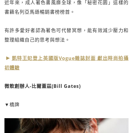
近年來，成人著色書風靡全球，像「秘密花園」這樣的
書籍名列亞馬遜暢銷書榜榜首。
有許多愛好者認為著色可代替冥想，能有效減少壓力和
整理組織自己的思考與想法。
凱特王妃登上英國版Vogue雜誌封面 獻出時尚拍攝
初體驗
微軟創辦人-比爾蓋茲(Bill Gates)
▼橋牌