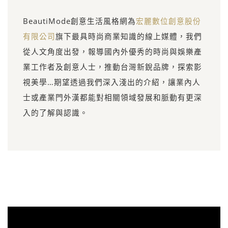
BeautiMode創意生活風格網為
宏麗數位創意股份
有限公司
旗下最具時尚商業知識的線上媒體，我們
從人文角度出發，報導國內外優秀的時尚與娛樂產
業工作者及創意人士，推動台灣新銳品牌，探索影
視美學…期望透過我們深入淺出的介紹，讓業內人
士或產業門外漢都能對相關領域發展和脈動有更深
入的了解與認識。