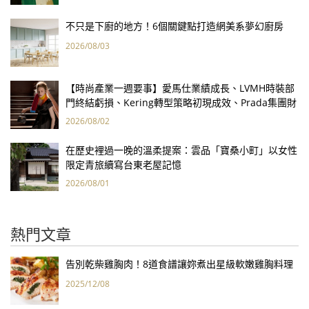
不只是下廚的地方！6個關鍵點打造網美系夢幻廚房
2026/08/03
【時尚產業一週要事】愛馬仕業績成長、LVMH時裝部
門終結虧損、Kering轉型策略初現成效、Prada集團財
報亮眼
2026/08/02
在歷史裡過一晚的溫柔提案：雲品「寶桑小町」以女性
限定青旅續寫台東老屋記憶
2026/08/01
熱門文章
告別乾柴雞胸肉！8道食譜讓妳煮出星級軟嫩雞胸料理
2025/12/08