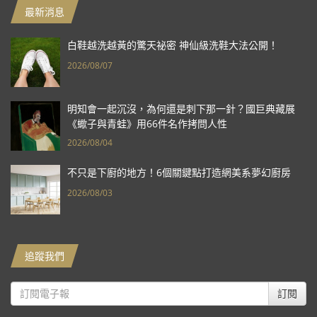
最新消息
白鞋越洗越黃的驚天祕密 神仙級洗鞋大法公開！
2026/08/07
明知會一起沉沒，為何還是刺下那一針？國巨典藏展
《蠍子與青蛙》用66件名作拷問人性
2026/08/04
不只是下廚的地方！6個關鍵點打造網美系夢幻廚房
2026/08/03
追蹤我們
訂閱