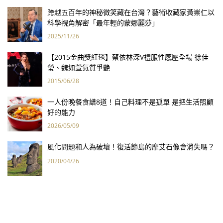
跨越五百年的神秘微笑藏在台灣？藝術收藏家黃崇仁以
科學視角解密「最年輕的蒙娜麗莎」
2025/11/26
【2015金曲獎紅毯】蔡依林深V禮服性感壓全場 徐佳
瑩、魏如萱氣質爭艷
2015/06/28
一人份晚餐食譜8道！自己料理不是孤單 是把生活照顧
好的能力
2026/05/09
風化問題和人為破壞！復活節島的摩艾石像會消失嗎？
2020/04/26