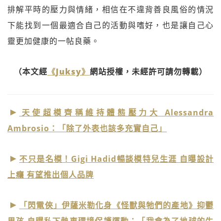
排解平時的壓力與情緒，相信在不違背善良風俗的情況
下能找到一個最適合自己的活動與嗜好，也是讓自己心
靈更加健康的一帖良藥。
（本文經
《Juksy》
網站授權，未經許可請勿轉載）
天使超模齊稱維持體態壓力大 Alessandra
Ambrosio：「除了外表也該多充實自己」
不只是名模！Gigi Hadid暢談模特兒生涯 自曝設計
上癮 有望推出個人品牌
「閃電俠」伊薩米勒化身《怪獸與牠們的產地》抑鬱
男孩 自曝私下熱衷環境保護運動：「我會為了地球的生