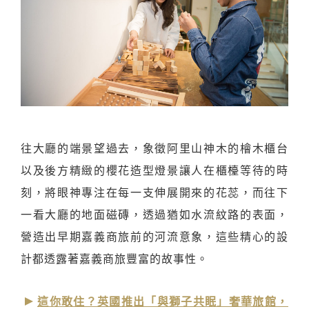
往大廳的端景望過去，象徵阿里山神木的檜木櫃台
以及後方精緻的櫻花造型燈景讓人在櫃檯等待的時
刻，將眼神專注在每一支伸展開來的花蕊，而往下
一看大廳的地面磁磚，透過猶如水流紋路的表面，
營造出早期嘉義商旅前的河流意象，這些精心的設
計都透露著嘉義商旅豐富的故事性。
這你敢住？英國推出「與獅子共眠」奢華旅館，