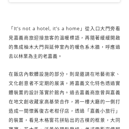
「It’s not a hotel, it’s a home」從入口大門旁看
見嘉義商旅迎接旅客的溫暖標語，再隨著緩緩開啟
的集成柚木大門與延伸室內的暖色系木牆，呼應過
去以林業為主的老嘉義。
在飯店內軟體設施的部分，則是邀請在地藝術家、
文化創意者不定期的展演，將嘉義文化特色透過實
體裝置的設計落實於館內。過去嘉義商旅曾與嘉義
在地文創收藏家高基榮合作，將一樓大廳的一側打
造成一間懷舊復古老柑仔店，透過「嘉義小旅行」
的裝置，看見木格窗花拼貼出的古樸的框景，大同