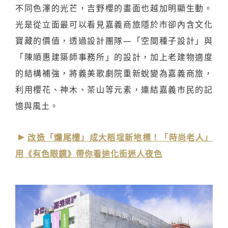
不同色澤的光芒，吉野櫻的畫面也越加明顯生動。
光是從立面最可以看見嘉義商旅隱於市卻內含文化
寶藏的價值，透過設計團隊—「空間種子設計」與
「陳順惠建築師事務所」的設計，加上老建物適度
的結構補強，將義美歌劇院重新蛻變為嘉義商旅，
利用櫻花、神木、茶山等元素，連結嘉義市民的記
憶與風土。
改造「爛尾樓」成大稻埕新地標！「時尚老人」
用《有色眼鏡》帶你看迪化街迷人夜色