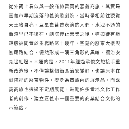
從外觀上看似與一般商旅雷同的嘉義商旅，其實是
嘉義市早期沒落的義美歌劇院，當時爭相前往觀賞
天王豬哥亮、巨星崔苔菁表演的人們、水洩不通的
街道早已不復在，劇院停止營業之後，猶如徒有軀
殼般被閒置於垂楊路尾十幾年，空蕩的廢棄大樓與
無尾路結合，儼然形成一隅三角形的黑暗，讓治安
亮起紅燈。幸運的是，2011年經過承億文旅接手重
新改造後，不僅讓整個街區治安變好，也讓原本在
劇院裡的廢棄物件，變身為商旅內的展示品，而嘉
義商旅也透過不定期展覽，鼓勵許多當地文化工作
者的創作，建立嘉義市一個重要的商業結合文化的
示範點。