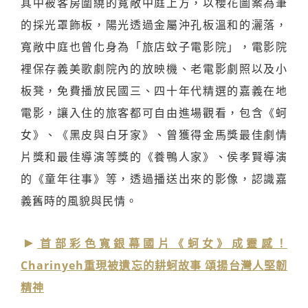
其中被客房圍繞的寬敞中庭上方，以櫻花圖案為筆
的採光罩飾板，陽光透過金屬沖孔板溫和的灑落，
寬敞中庭也曾化身為「旅店蚊子電影院」，電影院
裡保存義美歌劇院內的放映機、老電影劇照以及小
板凳，免費播放民國三、四十年代精選的嘉義在地
電影，讓入住的旅客都可自由進場觀看，包含《蚵
女》、《黑皮與白牙家》、曾獲得金馬獎最佳劇情
片獎和最佳導演等獎的《養鴨人家》、侯孝賢導演
的《童年往事》等，透過播送出來的影像，認識嘉
義舊時的風貌與民情。
首部彩色寬銀幕國片《蚵女》成靈感！
Charinyeh重現被遺忘的耕蚵故事 頌揚台灣人堅韌
精神