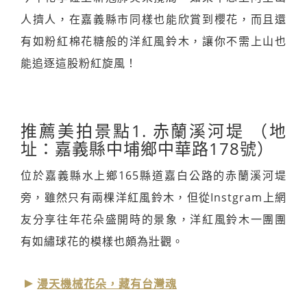
人擠人，在嘉義縣市同樣也能欣賞到櫻花，而且還
有如粉紅棉花糖般的洋紅風鈴木，讓你不需上山也
能追逐這股粉紅旋風！
推薦美拍景點1. 赤蘭溪河堤 （地
址：嘉義縣中埔鄉中華路178號）
位於嘉義縣水上鄉165縣道嘉白公路的赤蘭溪河堤
旁，雖然只有兩棵洋紅風鈴木，但從Instgram上網
友分享往年花朵盛開時的景象，洋紅風鈴木一團團
有如繡球花的模樣也頗為壯觀。
漫天機械花朵，藏有台灣魂