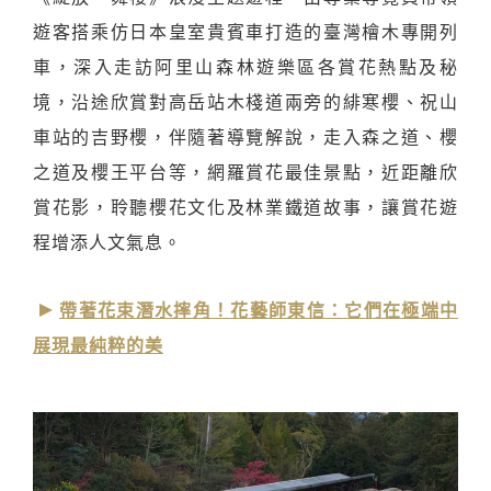
遊客搭乘仿日本皇室貴賓車打造的臺灣檜木專開列
車，深入走訪阿里山森林遊樂區各賞花熱點及秘
境，沿途欣賞對高岳站木棧道兩旁的緋寒櫻、祝山
車站的吉野櫻，伴隨著導覽解說，走入森之道、櫻
之道及櫻王平台等，網羅賞花最佳景點，近距離欣
賞花影，聆聽櫻花文化及林業鐵道故事，讓賞花遊
程增添人文氣息。
帶著花束潛水摔角！花藝師東信：它們在極端中
展現最純粹的美