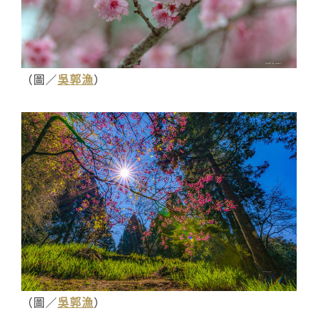
（圖／
吳郭漁
）
（圖／
吳郭漁
）