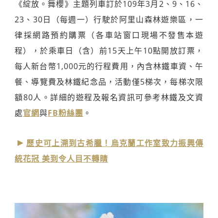
《綻放。舞櫻》主題列車訂於109年3月2、9、16、
23、30日（每週一）行駛於阿里山森林遊樂區，一
律採網路預約購票（各車站窗口現場不發售本遊
程），於乘車日（含）前15天上午10點開放訂票，
每人新台幣1,000元的行程費用，內含林鐵車資、午
餐、導覽費及林鐵紀念品，活動僅5梯次，每梯次限
額80人。詳細的遊程及報名資訊可參考林鐵及文資
處
官網
與
FB粉絲團
。
歷史可上溯到古希臘！烏克蘭工作室致力振興傳
統花冠 美到令人目不轉睛