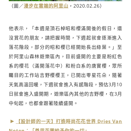
（圖／
漫步在雲端的阿里山
，2020.02.26）
他表示，「本週是頂石棹昭和櫻滿開後的假日，還
沒賞花的朋友，請把握時間，下週起就會逐漸進入
落花階段，部分的昭和櫻已經開始長出綠葉。」至
於阿里山森林遊樂區內，目前盛開的主要是粉紅色
系的櫻花（滿開落花中）和粉白系的唐實櫻，眾所
矚目的工作站吉野櫻櫻王，已開出零星花朵，隨著
天氣高溫回暖，下週就會進入有感階段，預估3月10
日就會進入盛開期，遊樂區內其他的吉野櫻，在3月
中旬起，也都會跟著陸續盛開。
【設計師的一天】打造時尚花花世界 Dries Van
Noten：「善用花園給予你的一切」