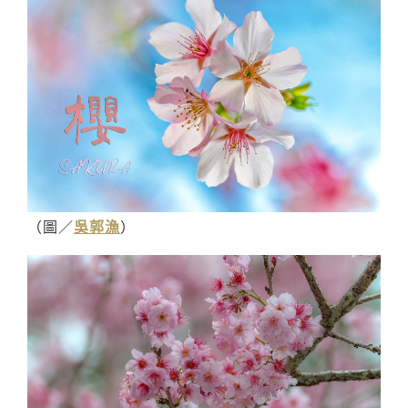
（圖／
吳郭漁
）