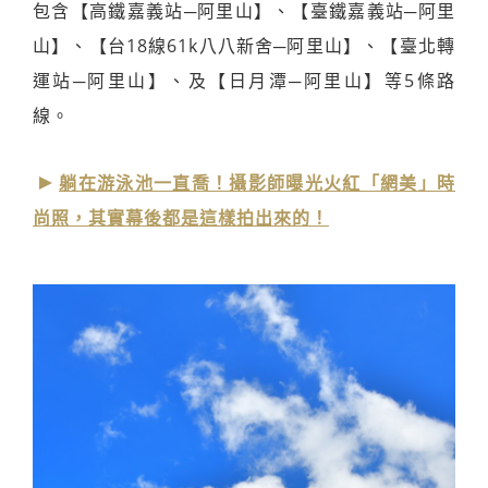
包含【高鐵嘉義站─阿里山】、【臺鐵嘉義站─阿里
山】、【台18線61k八八新舍─阿里山】、【臺北轉
運站─阿里山】、及【日月潭─阿里山】等5條路
線。
躺在游泳池一直喬！攝影師曝光火紅「網美」時
尚照，其實幕後都是這樣拍出來的！