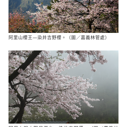
阿里山櫻王—染井吉野櫻。（圖／嘉義林管處）