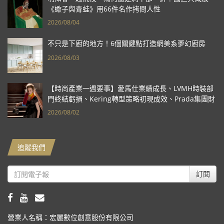
《蠍子與青蛙》用66件名作拷問人性
2026/08/04
不只是下廚的地方！6個關鍵點打造網美系夢幻廚房
2026/08/03
【時尚產業一週要事】愛馬仕業績成長、LVMH時裝部
門終結虧損、Kering轉型策略初現成效、Prada集團財
報亮眼
2026/08/02
追蹤我們
訂閱
營業人名稱：宏麗數位創意股份有限公司