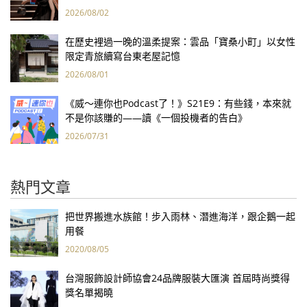
報亮眼
2026/08/02
在歷史裡過一晚的溫柔提案：雲品「寶桑小町」以女性
限定青旅續寫台東老屋記憶
2026/08/01
《威～連你也Podcast了！》S21E9：有些錢，本來就
不是你該賺的——讀《一個投機者的告白》
2026/07/31
熱門文章
把世界搬進水族館！步入雨林、潛進海洋，跟企鵝一起
用餐
2020/08/05
台灣服飾設計師協會24品牌服裝大匯演 首屆時尚獎得
獎名單揭曉