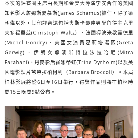
本次的評審團主席由長期和金獎大導演李安合作的美國
知名影人詹姆斯夏慕斯(James Schamus)擔任，除了梁
朝偉以外，其他評審還包括奧斯卡最佳男配角得主克里
夫多福華茲(Christoph Waltz）、法國導演米歇龔德里
(Michel Gondry)、美國女演員葛莉塔潔薇(Greta
Gerwig)、伊朗女導演米特拉法拉哈尼(Mitra
Farahani)、丹麥影后崔娜蒂虹(Trine Dyrholm)以及美
國電影製片芭芭拉柏柯利（Barbara Broccoli）。本屆
柏林影展將從6日至16日舉行，得獎作品則將在柏林時
間15日晚間9點公布。