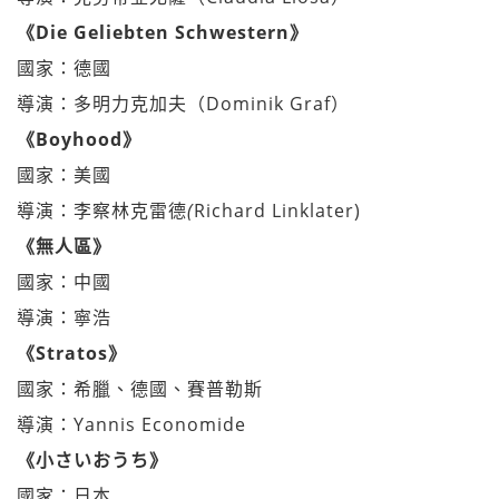
《Die Geliebten Schwestern》
國家：德國
導演：多明力克加夫（Dominik Graf）
《Boyhood》
國家：美國
導演：李察林克雷德
(
Richard Linklater)
《無人區》
國家：中國
導演：寧浩
《Stratos》
國家：希臘、德國、賽普勒斯
導演：Yannis Economide
《小さいおうち》
國家：日本