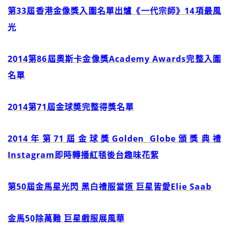
第33屆香港金像獎入圍名單出爐《一代宗師》14項最風
光
2014第86屆奧斯卡金像獎Academy Awards完整入圍
名單
2014第71屆金球奬完整得獎名單
2014年第71屆金球獎Golden Globe頒獎典禮
Instagram即時轉播紅毯後台趣味花絮
第50屆金馬星光閃 黑白禮服當道 巨星皆愛Elie Saab
金馬50除萬難 巨星戲服展風華