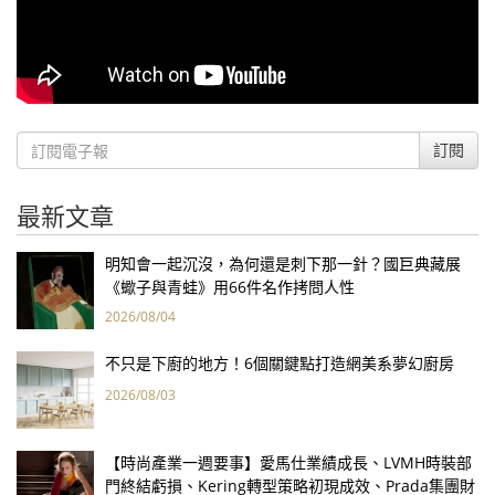
訂閱
最新文章
明知會一起沉沒，為何還是刺下那一針？國巨典藏展
《蠍子與青蛙》用66件名作拷問人性
2026/08/04
不只是下廚的地方！6個關鍵點打造網美系夢幻廚房
2026/08/03
【時尚產業一週要事】愛馬仕業績成長、LVMH時裝部
門終結虧損、Kering轉型策略初現成效、Prada集團財