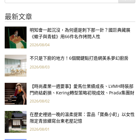
最新文章
明知會一起沉沒，為何還是刺下那一針？國巨典藏展
《蠍子與青蛙》用66件名作拷問人性
2026/08/04
不只是下廚的地方！6個關鍵點打造網美系夢幻廚房
2026/08/03
【時尚產業一週要事】愛馬仕業績成長、LVMH時裝部
門終結虧損、Kering轉型策略初現成效、Prada集團財
報亮眼
2026/08/02
在歷史裡過一晚的溫柔提案：雲品「寶桑小町」以女性
限定青旅續寫台東老屋記憶
2026/08/01