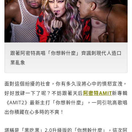
跟著阿密特高唱「你想幹什麼」齊諷刺現代人造口
業亂象
面對這個紛擾的社會，你有多久沒將心中的憤怒宣洩，
好好放肆一下了呢？不妨跟著天后
阿密特AMIT
新專輯
《AMIT2》最新主打「你想幹什麼」，一同引吭高歌唱
出你積藏在心多時的不爽！
堪稱是「黑吃黑」2.0升級版的「你想幹什麼」，這次阿