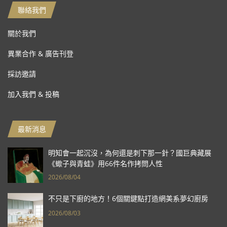
聯絡我們
關於我們
異業合作 & 廣告刊登
採訪邀請
加入我們 & 投稿
最新消息
明知會一起沉沒，為何還是刺下那一針？國巨典藏展
《蠍子與青蛙》用66件名作拷問人性
2026/08/04
不只是下廚的地方！6個關鍵點打造網美系夢幻廚房
2026/08/03