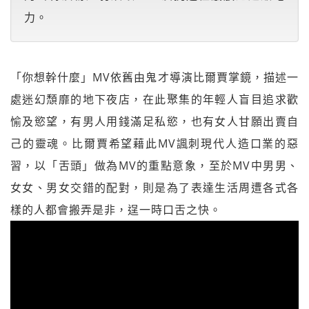
力。
「你想幹什麼」MV依舊由鬼才導演比爾賈掌鏡，描述一
處迷幻頹靡的地下夜店，在此聚集的年輕人盲目追求歡
愉及慾望，有男人用錢滿足私慾，也有女人甘願出賣自
己的靈魂。比爾賈希望藉此MV諷刺現代人造口業的惡
習，以「舌頭」做為MV的重點意象，至於MV中男男、
女女、男女交錯的配對，則是為了表達生活周遭各式各
樣的人都會搬弄是非，逞一時口舌之快。