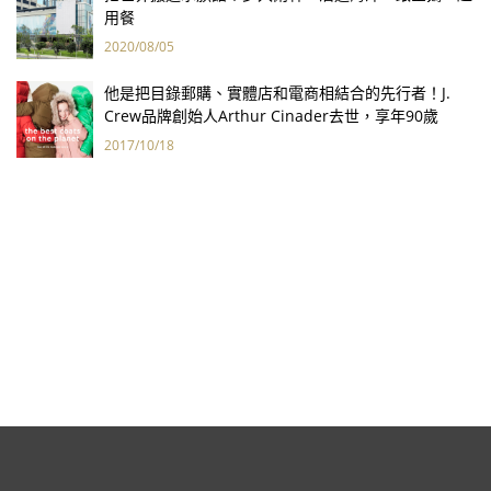
用餐
2020/08/05
他是把目錄郵購、實體店和電商相結合的先行者！J.
Crew品牌創始人Arthur Cinader去世，享年90歲
2017/10/18