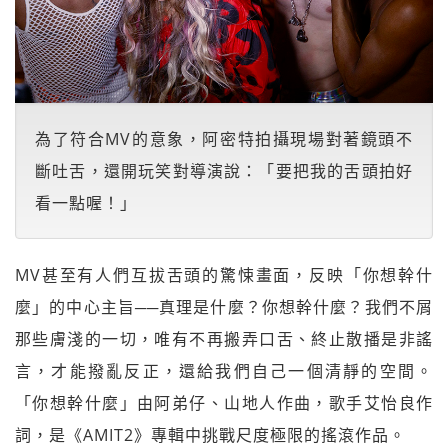
為了符合MV的意象，阿密特拍攝現場對著鏡頭不
斷吐舌，還開玩笑對導演說：「要把我的舌頭拍好
看一點喔！」
MV甚至有人們互拔舌頭的驚悚畫面，反映「你想幹什
麼」的中心主旨──真理是什麼？你想幹什麼？我們不屑
那些膚淺的一切，唯有不再搬弄口舌、終止散播是非謠
言，才能撥亂反正，還給我們自己一個清靜的空間。
「你想幹什麼」由阿弟仔、山地人作曲，歌手艾怡良作
詞，是《AMIT2》專輯中挑戰尺度極限的搖滾作品。