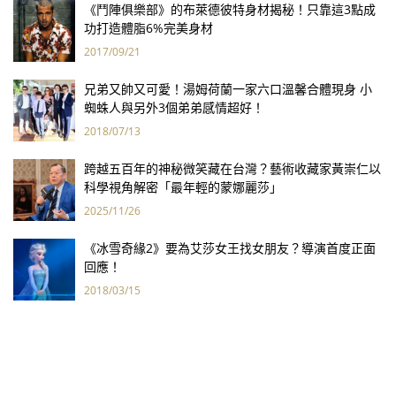
《鬥陣俱樂部》的布萊德彼特身材揭秘！只靠這3點成
功打造體脂6%完美身材
2017/09/21
兄弟又帥又可愛！湯姆荷蘭一家六口溫馨合體現身 小
蜘蛛人與另外3個弟弟感情超好！
2018/07/13
跨越五百年的神秘微笑藏在台灣？藝術收藏家黃崇仁以
科學視角解密「最年輕的蒙娜麗莎」
2025/11/26
《冰雪奇緣2》要為艾莎女王找女朋友？導演首度正面
回應！
2018/03/15