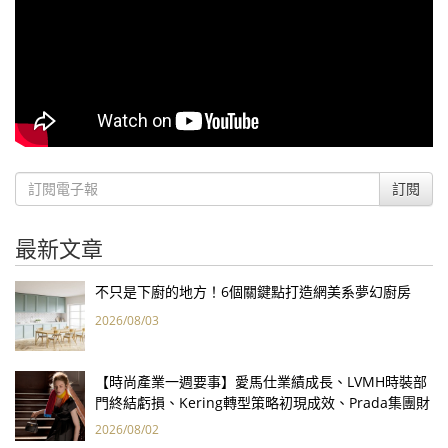
訂閱
最新文章
不只是下廚的地方！6個關鍵點打造網美系夢幻廚房
2026/08/03
【時尚產業一週要事】愛馬仕業績成長、LVMH時裝部
門終結虧損、Kering轉型策略初現成效、Prada集團財
報亮眼
2026/08/02