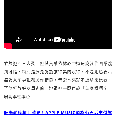
雖然抱回三大獎，但其實蔡依林心中還是為製作團隊感
到可惜，特別是原先認為該得獎的沒得，不過她也表示
每張入圍專輯都製作精良，音樂本來就不該拿來比賽，
至於打敗好友周杰倫，她眼神一蹬直說「怎麼樣啊？」
展現率性本色。
▶
泰勒絲槓上蘋果！APPLE MUSIC願為小天后支付試