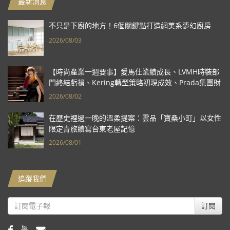
最新消息
不只是下廚的地方！6個關鍵點打造網美系夢幻廚房
2026/08/03
【時尚產業一週要事】愛馬仕業績成長、LVMH時裝部
門終結虧損、Kering轉型策略初現成效、Prada集團財
報亮眼
2026/08/02
在歷史裡過一晚的溫柔提案：雲品「寶桑小町」以女性
限定青旅續寫台東老屋記憶
2026/08/01
追蹤我們
訂閱