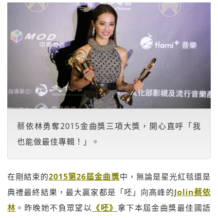
蔡依林勇奪2015金曲獎三項大獎，開心直呼「我
也能做最佳專輯！」。
在剛結束的
2015第26屆金曲獎
中，無論是星光紅毯還是
典禮最終結果，最大贏家都是「呸」向高峰的
Jolin蔡依
林
。昨晚她不負眾望以
《呸》
拿下本屆金曲獎最佳國語