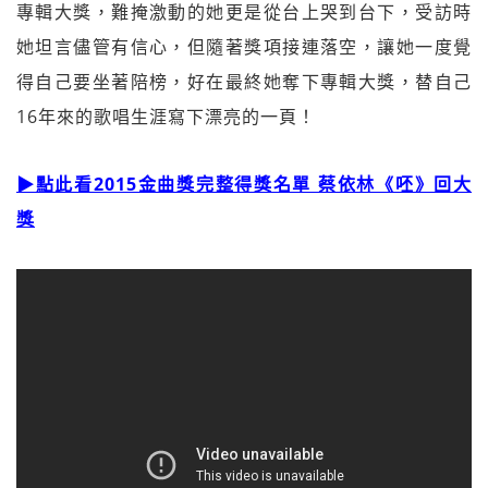
專輯大獎，難掩激動的她更是從台上哭到台下，受訪時
她坦言儘管有信心，但隨著獎項接連落空，讓她一度覺
得自己要坐著陪榜，好在最終她奪下專輯大獎，替自己
16年來的歌唱生涯寫下漂亮的一頁！
▶點此看2015金曲獎完整得獎名單 蔡依林《呸》回大
獎