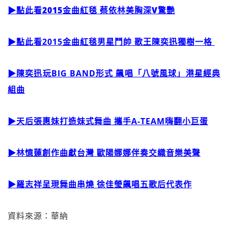
▶點此看2015金曲紅毯 蔡依林美胸深V驚艷
▶點此看2015金曲紅毯男星鬥帥 歌王陳奕迅獨樹一格
▶
陳奕迅玩BIG BAND形式 飆唱「八號風球」港星經典
組曲
▶
天后張惠妹打造妹式舞曲 攜手A-TEAM嗨翻小巨蛋
▶
林憶蓮創作曲獻台灣 歐陽娜娜伴奏交織音樂美聲
▶羅志祥呈現舞曲串燒 徐佳瑩飆唱五歌后代表作
資料來源：華納