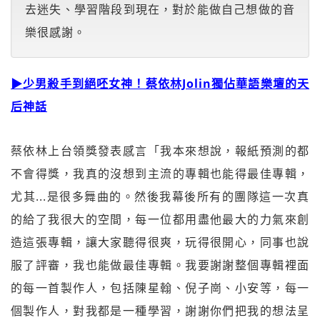
去迷失、學習階段到現在，對於能做自己想做的音
樂很感謝。
▶
少男殺手到絕呸女神！蔡依林Jolin獨佔華語樂壇的天
后神話
蔡依林上台領獎發表感言「我本來想說，報紙預測的都
不會得獎，我真的沒想到主流的專輯也能得最佳專輯，
尤其...是很多舞曲的。然後我幕後所有的團隊這一次真
的給了我很大的空間，每一位都用盡他最大的力氣來創
造這張專輯，讓大家聽得很爽，玩得很開心，同事也說
服了評審，我也能做最佳專輯。我要謝謝整個專輯裡面
的每一首製作人，包括陳星翰、倪子崗、小安等，每一
個製作人，對我都是一種學習，謝謝你們把我的想法呈