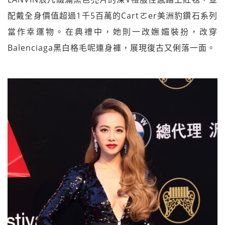
配戴全身價值超過1千5百萬的Cartㄛer美洲豹鑽石系列
當作幸運物。在典禮中，她則一改嫵媚裝扮，改穿
Balenciaga黑白格毛呢連身褲，展現復古又俐落一面。