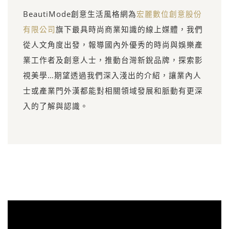
BeautiMode創意生活風格網為
宏麗數位創意股份
有限公司
旗下最具時尚商業知識的線上媒體，我們
從人文角度出發，報導國內外優秀的時尚與娛樂產
業工作者及創意人士，推動台灣新銳品牌，探索影
視美學…期望透過我們深入淺出的介紹，讓業內人
士或產業門外漢都能對相關領域發展和脈動有更深
入的了解與認識。