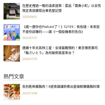
在歷史裡過一晚的溫柔提案：雲品「寶桑小町」以女性
限定青旅續寫台東老屋記憶
2026/08/01
《威～連你也Podcast了！》S21E9：有些錢，本來就
不是你該賺的——讀《一個投機者的告白》
2026/07/31
連續十年米其林三星、全球最難預約！東京傳奇壽司
「鮨さいとう」為何破例首度來台？
2026/07/30
熱門文章
告別乾柴雞胸肉！8道食譜讓妳煮出星級軟嫩雞胸料理
2025/12/08