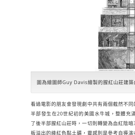
圖為繪圖師Guy Davis繪製的腥紅山莊建
看過電影的朋友會發現劇中共有兩個截然不同
半部發生在20世紀初的美國水牛城，整體充
了後半部腥紅山莊時，一切則轉變為血紅陰暗
板溢出的絳紅色黏土礦，靈感則是參考自導演