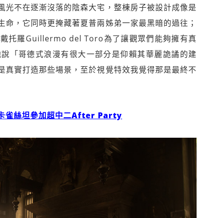
風光不在逐漸沒落的陰森大宅，整棟房子被設計成像是
生命，它同時更掩藏著夏普兩姊弟一家最黑暗的過往；
Guillermo del Toro為了讓觀眾們能夠擁有真
他說「哥德式浪漫有很大一部分是仰賴其華麗詭譎的建
是真實打造那些場景，至於視覺特效我覺得那是最終不
坦參加超中二After Party