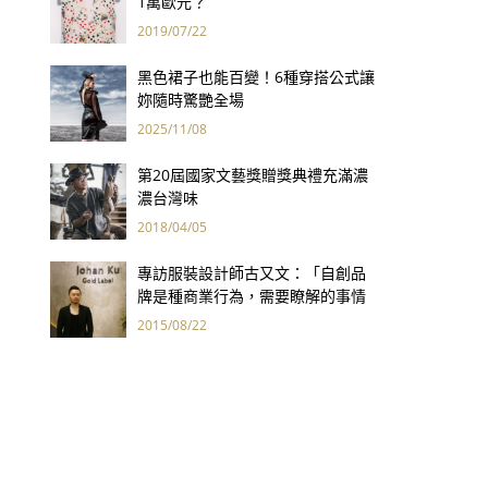
1萬歐元？
2019/07/22
黑色裙子也能百變！6種穿搭公式讓
妳隨時驚艷全場
2025/11/08
第20屆國家文藝獎贈獎典禮充滿濃
濃台灣味
2018/04/05
專訪服裝設計師古又文：「自創品
牌是種商業行為，需要瞭解的事情
不只有設計。」
2015/08/22