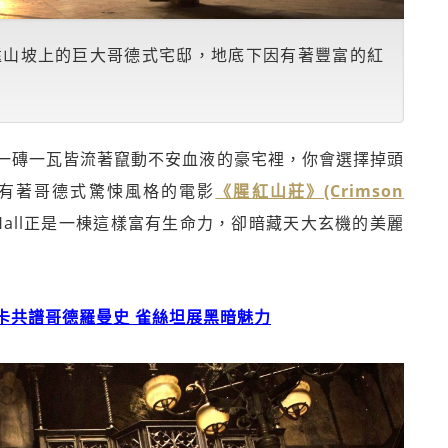
遠山坡上的巨大哥德式宅邸，地底下因有著豐富的紅
一磚一瓦皆流著竄動不安血液的豪宅裡，你會選擇掉頭
有著哥德式驚悚風格的電影
《腥紅山莊》(Crimson
e Hall正是一棟這樣富有生命力，卻暗藏天大玄機的美麗
卡共譜哥德羅曼史 雀絲坦展黑暗魅力