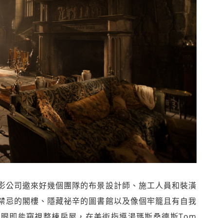
影公司邀來好幾個團隊的布景設計師、施工人員和裝潢
禁忌的閣樓、隱藏祕辛的圖書館以及像個牢籠且有自我
眼即能窺視整棟房屋，在美術指導湯瑪斯桑德斯Tom