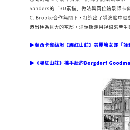
Sanders的「3D素描」做法與兩位繪景師卡麥隆布
C. Brooke合作無間下，打造出了導演腦
造出極為巨大的宅邸，湯瑪斯運用視線來產生
▶潔西卡雀絲坦《腥紅山莊》美麗壞女郎「詮
▶《腥紅山莊》攜手紐約Bergdorf Good