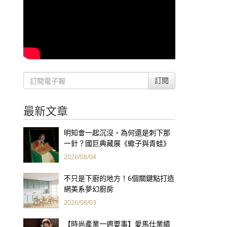
訂閱
最新文章
明知會一起沉沒，為何還是刺下那
一針？國巨典藏展《蠍子與青蛙》
用66件名作拷問人性
2026/08/04
不只是下廚的地方！6個關鍵點打造
網美系夢幻廚房
2026/08/03
【時尚產業一週要事】愛馬仕業績