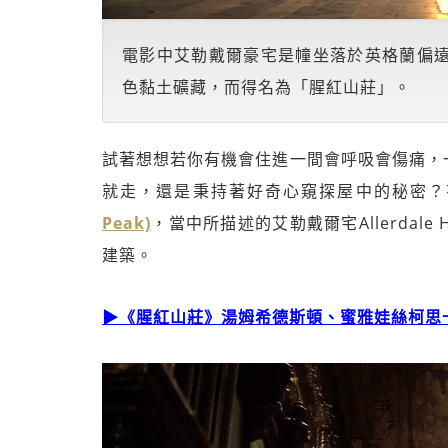
電影中艾勒戴爾豪宅是幢坐落於英格蘭偏
色黏土礦藏，而得名為「腥紅山莊」。
試著想想若你有機會住進一間會呼吸會傷痛，
就走，還是秉持著好奇心窺探屋中的秘密？
Peak)
，當中所描述的艾勒戴爾宅Allerdal
建築。
▶《腥紅山莊》湯姆希德斯頓、蜜雅娃絲柯思