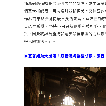
抽絲剝繭這幢豪宅每個房間的謎團，劇中這棟
個巨大捕蝶器，用來吸引並捕捉美麗又無辜的
作為貫穿整體劇情最重要的元素，導演吉勒摩戴托羅
實恐懼感受，堅持不用最新電腦科技打造，
築，因此我認為能成就電影最佳氛圍的方法就
得已的辦法。」。
▶夏普姐弟大崩壞！跟著湯姆希德斯頓、潔西卡雀絲