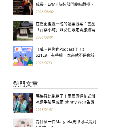
成長、LVMH時裝部門終結虧損、
Kering轉型策略初現成效、Prada
2026/08/02
集團財報亮眼
在歷史裡過一晚的溫柔提案：雲品
「寶桑小町」以女性限定青旅續寫
台東老屋記憶
2026/08/01
《威～連你也Podcast了！》
S21E9：有些錢，本來就不是你該
賺的——讀《一個投機者的告白》
2026/07/31
熱門文章
瑪格羅比抱歉了！兩屆奧運花式滑
冰選手強尼威爾Johnny Weir告訴
你 為何不該看《老娘叫譚雅》
2018/01/31
為什麼一件Margiela馬甲可以賣到