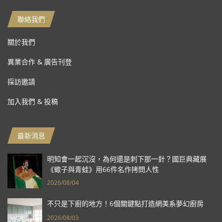
聯絡我們
關於我們
異業合作 & 廣告刊登
採訪邀請
加入我們 & 投稿
最新消息
明知會一起沉沒，為何還是刺下那一針？國巨典藏展
《蠍子與青蛙》用66件名作拷問人性
2026/08/04
不只是下廚的地方！6個關鍵點打造網美系夢幻廚房
2026/08/03