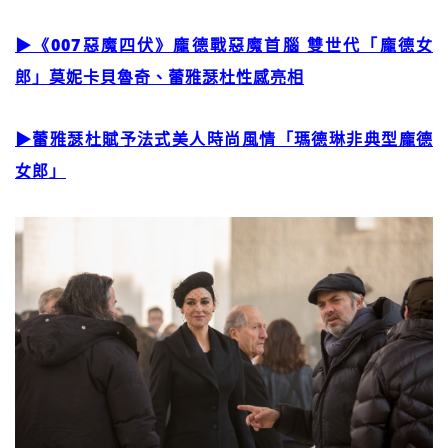
▶《007惡魔四伏》龐德戰惡魔首腦 雙世代「龐德女
郎」莫妮卡貝魯奇、蕾雅瑟杜性感亮相
▶蕾雅瑟杜賦予法式美人時尚風情「瑪德琳非典型龐德
女郎」