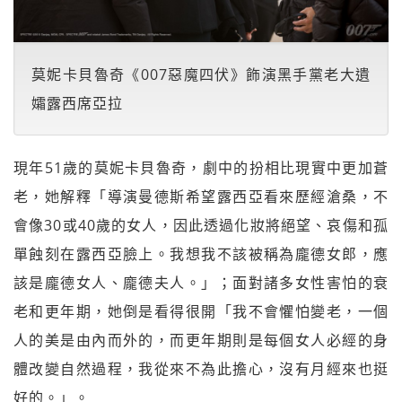
莫妮卡貝魯奇《007惡魔四伏》飾演黑手黨老大遺
孀露西席亞拉
現年51歲的莫妮卡貝魯奇，劇中的扮相比現實中更加蒼
老，她解釋「導演曼德斯希望露西亞看來歷經滄桑，不
會像30或40歲的女人，因此透過化妝將絕望、哀傷和孤
單蝕刻在露西亞臉上。我想我不該被稱為龐德女郎，應
該是龐德女人、龐德夫人。」；面對諸多女性害怕的衰
老和更年期，她倒是看得很開「我不會懼怕變老，一個
人的美是由內而外的，而更年期則是每個女人必經的身
體改變自然過程，我從來不為此擔心，沒有月經來也挺
好的。」。