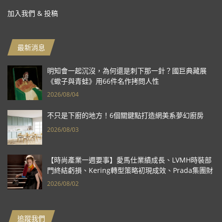
加入我們 & 投稿
最新消息
明知會一起沉沒，為何還是刺下那一針？國巨典藏展
《蠍子與青蛙》用66件名作拷問人性
2026/08/04
不只是下廚的地方！6個關鍵點打造網美系夢幻廚房
2026/08/03
【時尚產業一週要事】愛馬仕業績成長、LVMH時裝部
門終結虧損、Kering轉型策略初現成效、Prada集團財
報亮眼
2026/08/02
追蹤我們