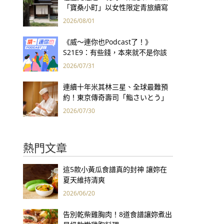
「寶桑小町」以女性限定青旅續寫
台東老屋記憶
2026/08/01
《威～連你也Podcast了！》
S21E9：有些錢，本來就不是你該
賺的——讀《一個投機者的告白》
2026/07/31
連續十年米其林三星、全球最難預
約！東京傳奇壽司「鮨さいとう」
為何破例首度來台？
2026/07/30
熱門文章
這5款小黃瓜食譜真的封神 讓妳在
夏天維持清爽
2026/06/20
告別乾柴雞胸肉！8道食譜讓妳煮出