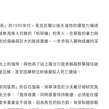
長」的1990年代。馬克克爾以毀天滅地的爆發力橫掃
全球奉為無人可敵的「粉碎機」的男人，在極致的暴力與
對抗傷痛與巨大的競技重擔，一步步陷入藥物成癮的深
台上的強悍，與他為了站上擂台只能依賴麻醉藥撐住破
面瓦解，甚至因藥物注射過量陷入死亡邊緣。
肌肉猛男」的巨石強森，與導演班尼沙夫戴仔細研究馬
此分享：「我得增重，同時還要保持敏捷，必須能在擂
麼多重量並不容易，因為馬克的斜方肌、背部和腿部都