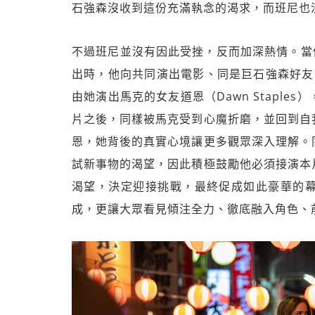
石強森沒收到這份充滿執念的渴求，而班尼也
不過班尼並沒有因此受挫，反而加深熱情。當他以
出時，他向共同演出電影、同是巨石強森好友的艾
由她演出馬克的女友道恩（Dawn Stapl
片之後，同樣被馬克受到心魔折磨，並回到自
恩，她背後的真實心境讓更多觀眾深入理解。
試新事物的渴望，因此積極鼓勵他必須接演本
渴望，決定迎接挑戰，最終促成如此豪華的
成，更讓大眾看見傾注全力、徹底融入角色、