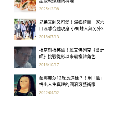
星級軟嫩雞胸料理
2025/12/08
兄弟又帥又可愛！湯姆荷蘭一家六
口溫馨合體現身 小蜘蛛人與另外3
個弟弟感情超好！
2018/07/13
拒當刻板英雄！班艾佛列克《會計
師》挑戰從影以來最複雜角色
2016/10/17
蒙娜麗莎12歲長這樣？！用「圓」
悟出人生真理的圓滾滾藝術家
2022/04/02