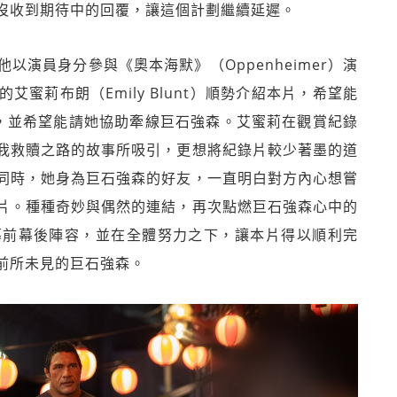
沒收到期待中的回覆，讓這個計劃繼續延遲。
演員身分參與《奧本海默》（Oppenheimer）演
蜜莉布朗（Emily Blunt）順勢介紹本片，希望能
es），並希望能請她協助牽線巨石強森。艾蜜莉在觀賞紀錄
我救贖之路的故事所吸引，更想將紀錄片較少著墨的道
同時，她身為巨石強森的好友，一直明白對方內心想嘗
片。種種奇妙與偶然的連結，再次點燃巨石強森心中的
幕前幕後陣容，並在全體努力之下，讓本片得以順利完
前所未見的巨石強森。