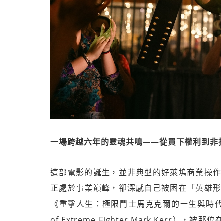
一場跨越六年的靈魂共鳴——從買下權利到非
這部電影的誕生，並非典型的好萊塢商業操作
正處於事業巔峰，卻深感自己被困在「英雄形
《重擊人生：極限鬥士馬克克爾的一生與時代》（The Sm
of Extreme Fighter Mark Ke