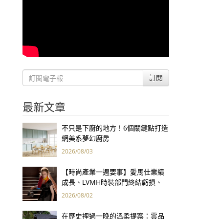
訂閱
最新文章
不只是下廚的地方！6個關鍵點打造
網美系夢幻廚房
2026/08/03
【時尚產業一週要事】愛馬仕業績
成長、LVMH時裝部門終結虧損、
Kering轉型策略初現成效、Prada
2026/08/02
集團財報亮眼
在歷史裡過一晚的溫柔提案：雲品