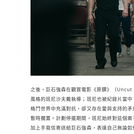
之後，巨石強森在觀賞電影《原鑽》（Uncut
風格的班尼沙夫戴執導；班尼也被紀錄片當中
格鬥世界中充滿對抗，卻又存在愛與支持的矛
暫時擱置。計劃停擺期間，班尼始終對這個案
加上手寫信寄送給巨石強森，表達自己無論如