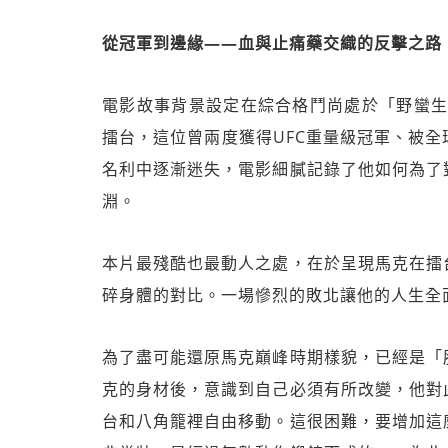
從冠軍到邊緣——血與止痛藥交織的反擊之路
電影故事背景設定在綜合格鬥尚處於「野蠻生
擂台，這位曾兩度獲得UFC重量級冠軍、被
名利中逐漸迷失，電影細膩記錄了他如何為了
淵。
本片最殘酷也最動人之處，在於呈現馬克在擂
碎身體的對比。一場慘烈的敗北讓他的人生全
為了盡可能還原馬克巔峰時期樣貌，已經是「
克的身材後，意識到自己必須有所改變，他對
台和八角籠裡自由移動。這很困難，要增加這