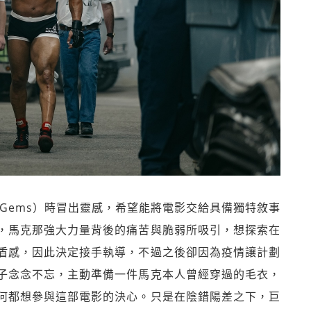
 Gems）時冒出靈感，希望能將電影交給具備獨特敘事
，馬克那強大力量背後的痛苦與脆弱所吸引，想探索在
盾感，因此決定接手執導，不過之後卻因為疫情讓計劃
子念念不忘，主動準備一件馬克本人曾經穿過的毛衣，
何都想參與這部電影的決心。只是在陰錯陽差之下，巨