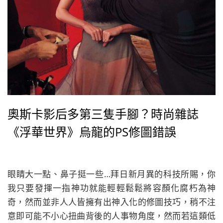
奧斯卡影后多第三隻手腳？時尚雜誌
《浮華世界》烏龍的PS修圖錯誤
眼睛大一點、鼻子挺一些…拜日新月異的科技所賜，你
我只要發揮一指神功就能輕輕鬆鬆將容顏化腐朽為神
奇，然而並非人人皆擁有出神入化的修圖技巧，稍不注
意即可能不小心扭曲背後的人事物角度，然而若這類低