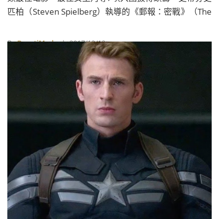
匹柏（Steven Spielberg）執導的《郵報：密戰》（The
Post）與馬丁麥多納（Martin McDonagh）執導的
（Martin McDonagh）《意外》（Three Billboards
By
BeautiMode
| 2017/12/12
Outside Ebbing, Missouri）也分別獲得了包括戲劇類最
佳電影在內的6項提名，緊追在後。