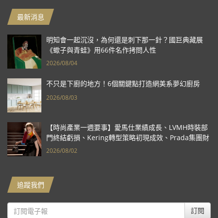
最新消息
明知會一起沉沒，為何還是刺下那一針？國巨典藏展
《蠍子與青蛙》用66件名作拷問人性
2026/08/04
不只是下廚的地方！6個關鍵點打造網美系夢幻廚房
2026/08/03
【時尚產業一週要事】愛馬仕業績成長、LVMH時裝部
門終結虧損、Kering轉型策略初現成效、Prada集團財
報亮眼
2026/08/02
追蹤我們
訂閱