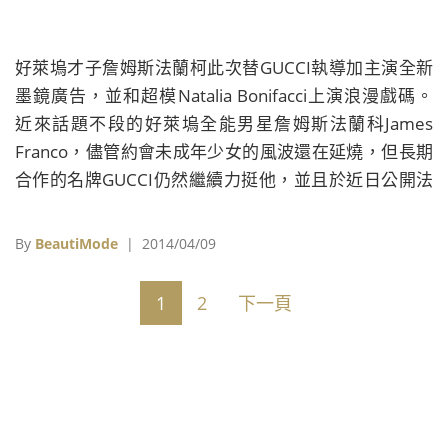
好萊塢才子詹姆斯法蘭柯此次替GUCCI執導加主演全新
墨鏡廣告，並和超模Natalia Bonifacci上演浪漫戲碼。
近來話題不段的好萊塢全能男星詹姆斯法蘭科James
Franco，儘管約會未成年少女的風波還在延燒，但長期
合作的名牌GUCCI仍然繼續力挺他，並且於近日公開法
蘭科替品牌執導並主演的全新墨鏡廣告《Techno
Color Sunglasses》。此次影片選在好萊塢著名景點
By
BeautiMode
| 2014/04/09
Chateau Marmon取景，詹姆斯法蘭柯在片中和超模
Natalia Bonifacci共譜一段甜蜜戲碼，上一秒在泳池邊追
1
2
下一頁
逐、喝香檳，下一秒便開著敞篷跑車在日落大道上奔
馳，長達一分多鐘的廣告充滿濃厚的復古柔焦色彩，讓
人無不感受慵懶浪漫的渡假氛圍。 詹姆斯法蘭科帶上
GUCCI全新