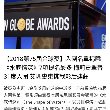
主角則是頒給了在《最黑暗的時刻》（Darkest Hour）
詮釋邱吉爾的蓋瑞歐德曼（Gary Oldman）。
【2018第75屆金球獎】入圍名單揭曉
《水底情深》7項提名最多 梅莉史翠普
31度入圍 艾瑪史東挑戰影后連莊
被譽為奧斯卡金像獎風向球的金球獎，日前揭曉第75屆
入圍名單，電影類由奪得本屆威尼斯影展金獅獎的《水
底情深》（The Shape of Water），以最佳導演、戲劇
類最佳電影、最佳女主角等7項入圍拔得頭籌，史蒂芬史