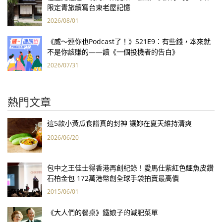
限定青旅續寫台東老屋記憶
2026/08/01
《威～連你也Podcast了！》S21E9：有些錢，本來就
不是你該賺的——讀《一個投機者的告白》
2026/07/31
熱門文章
這5款小黃瓜食譜真的封神 讓妳在夏天維持清爽
2026/06/20
包中之王佳士得香港再創紀錄！愛馬仕紫紅色鱷魚皮鑽
石柏金包 172萬港幣創全球手袋拍賣最高價
2015/06/01
《大人們的餐桌》鐵娘子的減肥菜單