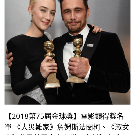
【2018第75屆金球獎】電影類得獎名
單 《大災難家》詹姆斯法蘭柯、《淑女