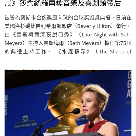
鳥》莎柔絲羅南奪音樂及喜劇類帝后
《意外》囊括四大獎
被譽為奧斯卡金像獎風向球的金球獎頒獎典禮，日前在
美國洛杉磯比佛利希爾頓飯店（Beverly Hilton）舉行，
由《賽斯梅爾深夜脫口秀》（Late Night with Seth
Meyers）主持人賽斯梅爾（Seth Meyers）擔任第75屆
的典禮主持工作。 《水底情深》（The Shape of
Water）、《郵報：密戰》（The Post）、《意外》
（Three Billboards Outside Ebbing, Missouri）是本屆
By
BeautiMode
| 2018/01/08
獲得提名獎項最多的前三部電影，獲得6項入圍的《意
外》（Three Billboards Outside Ebbing, Missouri），
最後抱回戲劇類最佳電影、最佳女主角、最佳男配角及
最佳劇本等4大獎，是本屆電影類最大贏家；榮獲7項入
圍的《水底情深》（The Shape of Water），則是抱回
了最佳導演和最佳配樂兩個獎項，至於同樣是6項入圍的
《郵報：密戰》，此次則是全數槓龜。而戲劇類最佳男