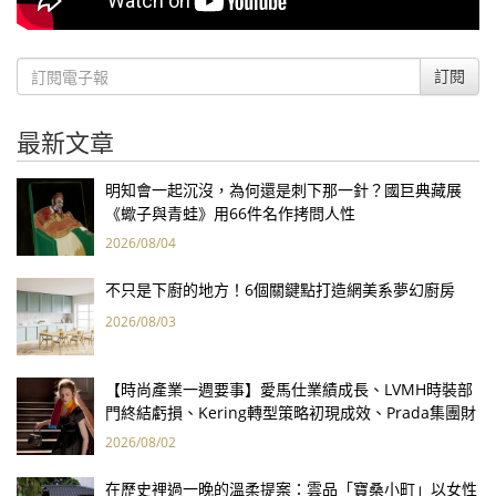
訂閱
最新文章
明知會一起沉沒，為何還是刺下那一針？國巨典藏展
《蠍子與青蛙》用66件名作拷問人性
2026/08/04
不只是下廚的地方！6個關鍵點打造網美系夢幻廚房
2026/08/03
【時尚產業一週要事】愛馬仕業績成長、LVMH時裝部
門終結虧損、Kering轉型策略初現成效、Prada集團財
報亮眼
2026/08/02
在歷史裡過一晚的溫柔提案：雲品「寶桑小町」以女性