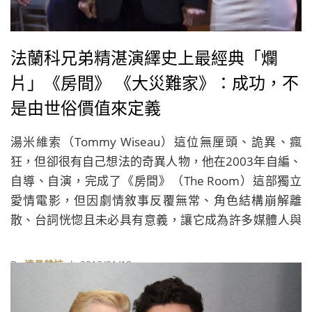
法蘭科兄弟精湛演繹史上最經典「爛
片」《房間》 《大災難家》：成功，不
是由世俗價值來定義
湯米維索（Tommy Wiseau）這位無厘頭、詭異、瘋
狂，但卻很有自己想法的奇異人物，他在2003年自編、
自導、自演，完成了《房間》（The Room）這部獨立
愛情電影，但因劇情敘事反覆無常、角色結構崩解離
散、台詞恍惚且未必具有意義，讓它成為許多媒體人與
影評口中的「史上最爛電影」。
By
遠見雜誌
| 2018/01/19