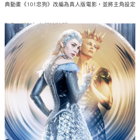
典動畫《101忠狗》改編為真人版電影，並將主角設定
為處心積慮想偷走狗狗的壞女人庫伊拉Cruella de Vil，
而這位頂著黑白相間髮色，披著厚重皮草的壞女人角
By
BeautiMode
| 2016/01/07
色，真人版則可望由好萊塢甜心艾瑪史東Emma Stone
出演！