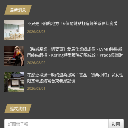
最新消息
不只是下廚的地方！6個關鍵點打造網美系夢幻廚房
2026/08/03
【時尚產業一週要事】愛馬仕業績成長、LVMH時裝部
門終結虧損、Kering轉型策略初現成效、Prada集團財
報亮眼
2026/08/02
在歷史裡過一晚的溫柔提案：雲品「寶桑小町」以女性
限定青旅續寫台東老屋記憶
2026/08/01
追蹤我們
訂閱