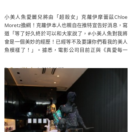
小美人魚愛麗兒將由「超殺女」克蘿伊摩蕾茲Chloe
Moretz擔綱！克蘿伊本人也親自在推特宣告好消息，寫
道「等了好久終於可以和大家說了，#小美人魚對我將
會是一個美妙的經歷！已經等不及要讓你們看我的美人
魚模樣了！」。據悉，電影公司目前正與《真愛每一
天》、《愛是您·愛是我》的英國導演兼編劇李察寇蒂斯
Richard Curtis洽談，希望由他來改寫這部廣為人知的安
By
BeautiMode
| 2015/11/07
徒生童話故事。