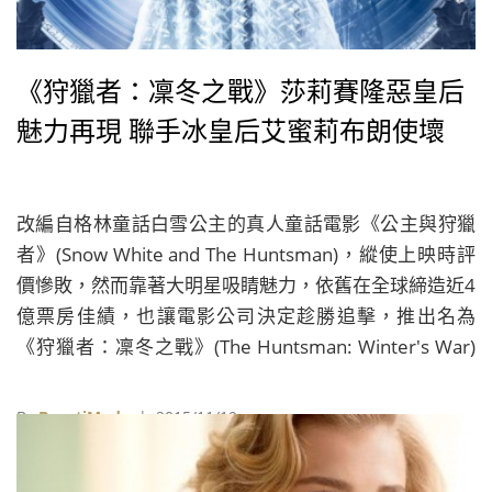
《狩獵者：凜冬之戰》莎莉賽隆惡皇后
魅力再現 聯手冰皇后艾蜜莉布朗使壞
改編自格林童話白雪公主的真人童話電影《公主與狩獵
者》(Snow White and The Huntsman)，縱使上映時評
價慘敗，然而靠著大明星吸睛魅力，依舊在全球締造近4
億票房佳績，也讓電影公司決定趁勝追擊，推出名為
《狩獵者：凜冬之戰》(The Huntsman: Winter's War)
的故事外傳電影，並請來艾蜜莉布朗Emily Blunt和潔西
卡雀絲坦Jessica Chastain加入演出陣容，分別演繹冷若
By
BeautiMode
| 2015/11/19
冰霜的冰皇后與勇猛女戰士。