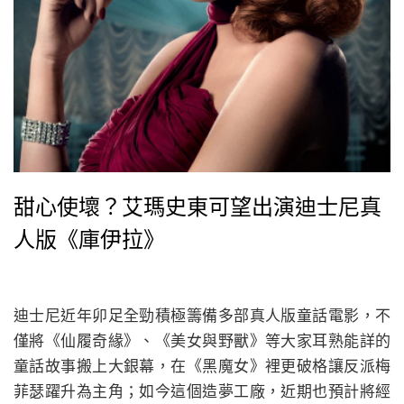
甜心使壞？艾瑪史東可望出演迪士尼真
人版《庫伊拉》
迪士尼近年卯足全勁積極籌備多部真人版童話電影，不
僅將《仙履奇緣》、《美女與野獸》等大家耳熟能詳的
童話故事搬上大銀幕，在《黑魔女》裡更破格讓反派梅
菲瑟躍升為主角；如今這個造夢工廠，近期也預計將經