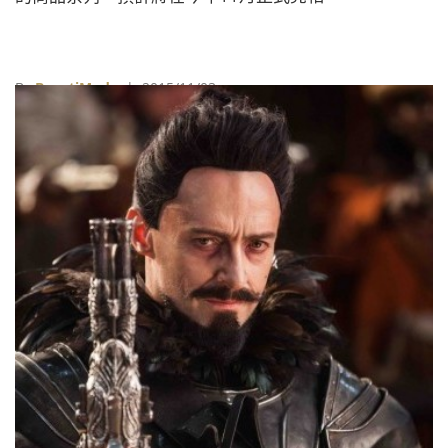
By
BeautiMode
| 2015/11/03