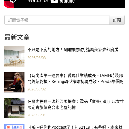
訂閱
最新文章
不只是下廚的地方！6個關鍵點打造網美系夢幻廚房
2026/08/03
【時尚產業一週要事】愛馬仕業績成長、LVMH時裝部
門終結虧損、Kering轉型策略初現成效、Prada集團財
報亮眼
2026/08/02
在歷史裡過一晚的溫柔提案：雲品「寶桑小町」以女性
限定青旅續寫台東老屋記憶
2026/08/01
《威～連你也Podcast了！》S21E9：有些錢，本來就