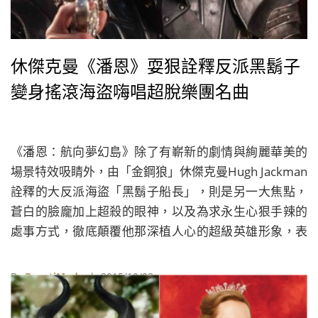
休傑克曼《潘恩》耍狠詮釋反派黑鬍子
變身搖滾海盜嗨唱超脫樂團名曲
《潘恩：航向夢幻島》除了有嶄新的劇情與絢麗華美的
場景特效吸睛外，由「金鋼狼」休傑克曼Hugh Jackman
詮釋的大反派海盜「黑鬍子船長」，則是另一大焦點，
蒼白的臉龐加上超殺的眼神，以及為求永生心狠手辣的
處事方式，徹底顛覆他那深植人心的超級英雄形象，表
現完全判若兩人。對於能夠出任大反派黑鬍子，休傑克
曼興奮表示「雖然我以前就演過反派，但好像沒演過如
By
BeautiMode
| 2015/10/08
此壞的人！」，他說導演當初問自己願不願意接演該角
時，他連想都沒想就爽朗答應，笑說「誰不想過過演海