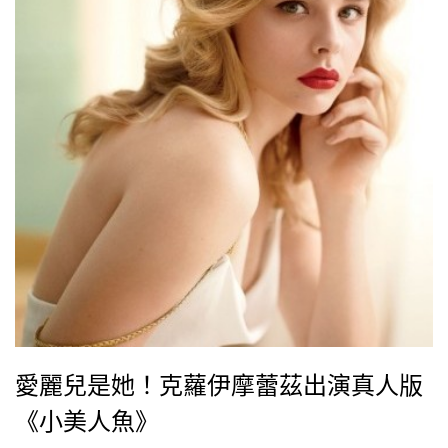
愛麗兒是她！克蘿伊摩蕾茲出演真人版
《小美人魚》