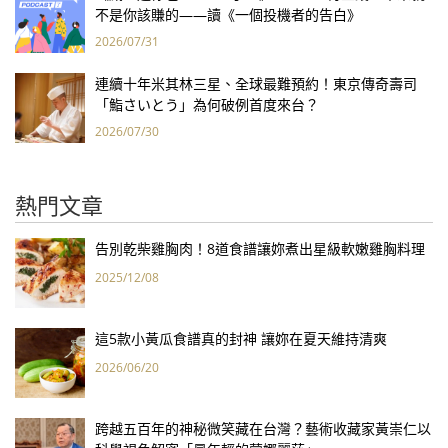
不是你該賺的——讀《一個投機者的告白》
2026/07/31
連續十年米其林三星、全球最難預約！東京傳奇壽司
「鮨さいとう」為何破例首度來台？
2026/07/30
熱門文章
告別乾柴雞胸肉！8道食譜讓妳煮出星級軟嫩雞胸料理
2025/12/08
這5款小黃瓜食譜真的封神 讓妳在夏天維持清爽
2026/06/20
跨越五百年的神秘微笑藏在台灣？藝術收藏家黃崇仁以