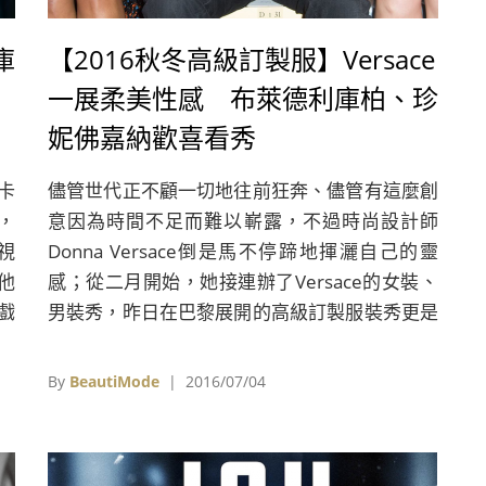
庫
【2016秋冬高級訂製服】Versace
一展柔美性感 布萊德利庫柏、珍
妮佛嘉納歡喜看秀
卡卡
儘管世代正不顧一切地往前狂奔、儘管有這麼創
，
意因為時間不足而難以嶄露，不過時尚設計師
視
Donna Versace倒是馬不停蹄地揮灑自己的靈
他
感；從二月開始，她接連辦了Versace的女裝、
戲
男裝秀，昨日在巴黎展開的高級訂製服裝秀更是
和
佳評如潮。
By
BeautiMode
| 2016/07/04