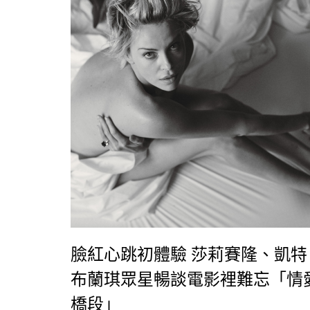
臉紅心跳初體驗 莎莉賽隆、凱特
布蘭琪眾星暢談電影裡難忘「情
橋段」