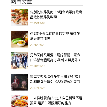
熱門文章
告別乾柴雞胸肉！8道食譜讓妳煮出
星級軟嫩雞胸料理
2025/12/08
這5款小黃瓜食譜真的封神 讓妳在
夏天維持清爽
2026/06/20
兄弟又帥又可愛！湯姆荷蘭一家六
口溫馨合體現身 小蜘蛛人與另外3
個弟弟感情超好！
2018/07/13
柴克艾弗隆睽違多年再開金嗓 攜手
新蜘蛛女千黛亞《大娛樂家》耍特
技、談禁忌愛戀
2017/12/24
一人份晚餐食譜8道！自己料理不是
孤單 是把生活照顧好的能力