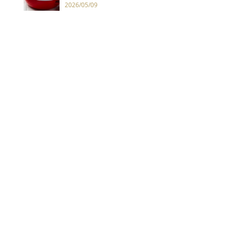
2026/05/09