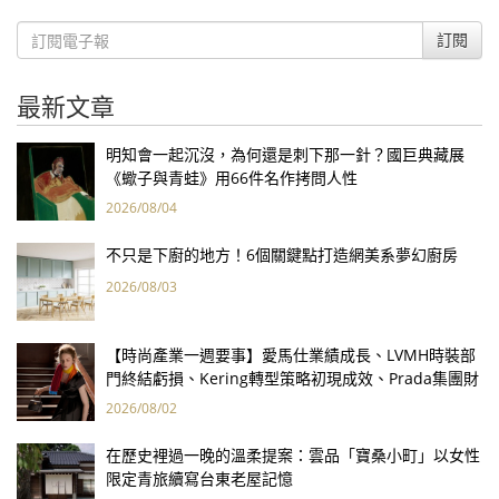
訂閱
最新文章
明知會一起沉沒，為何還是刺下那一針？國巨典藏展
《蠍子與青蛙》用66件名作拷問人性
2026/08/04
不只是下廚的地方！6個關鍵點打造網美系夢幻廚房
2026/08/03
【時尚產業一週要事】愛馬仕業績成長、LVMH時裝部
門終結虧損、Kering轉型策略初現成效、Prada集團財
報亮眼
2026/08/02
在歷史裡過一晚的溫柔提案：雲品「寶桑小町」以女性
限定青旅續寫台東老屋記憶