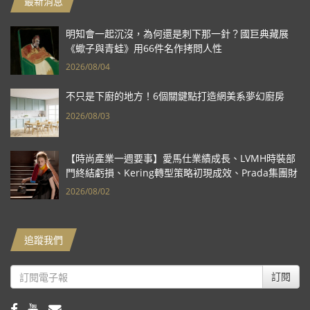
最新消息
明知會一起沉沒，為何還是刺下那一針？國巨典藏展
《蠍子與青蛙》用66件名作拷問人性
2026/08/04
不只是下廚的地方！6個關鍵點打造網美系夢幻廚房
2026/08/03
【時尚產業一週要事】愛馬仕業績成長、LVMH時裝部
門終結虧損、Kering轉型策略初現成效、Prada集團財
報亮眼
2026/08/02
追蹤我們
訂閱