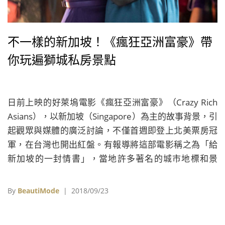
不一樣的新加坡！《瘋狂亞洲富豪》帶
你玩遍獅城私房景點
日前上映的好萊塢電影《瘋狂亞洲富豪》（Crazy Rich
Asians），以新加坡（Singapore）為主的故事背景，引
起觀眾與媒體的廣泛討論，不僅首週即登上北美票房冠
軍，在台灣也開出紅盤。有報導將這部電影稱之為「給
新加坡的一封情書」，當地許多著名的城市地標和景
點，如濱海灣金沙酒店、濱海灣花園、魚尾獅公園等，
都成為電影中重要場景。在電影助陣下，新加坡再度成
By
BeautiMode
| 2018/09/23
為矚目的觀光焦點。