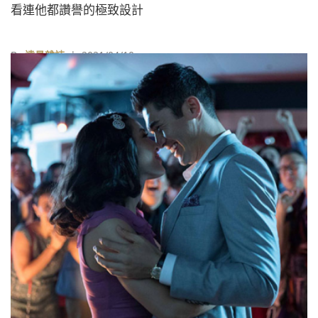
看連他都讚譽的極致設計
By
遠見雜誌
| 2021/04/10