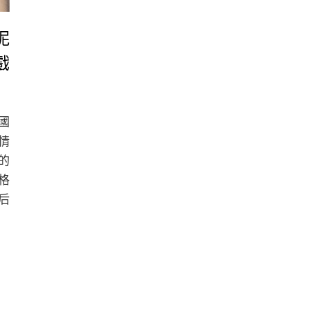
妮
戲
國
愛情
的
格
影后
女兒
同台
看