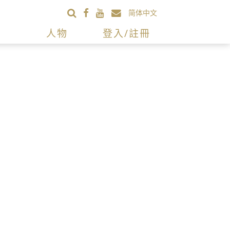
简体中文
人物
登入/註冊