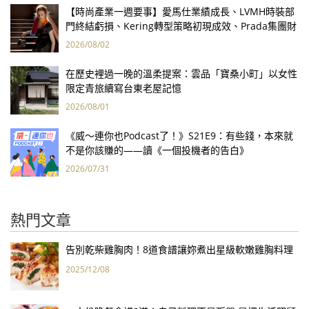
【時尚產業一週要事】愛馬仕業績成長、LVMH時裝部
門終結虧損、Kering轉型策略初現成效、Prada集團財
報亮眼
2026/08/02
在歷史裡過一晚的溫柔提案：雲品「寶桑小町」以女性
限定青旅續寫台東老屋記憶
2026/08/01
《威～連你也Podcast了！》S21E9：有些錢，本來就
不是你該賺的——讀《一個投機者的告白》
2026/07/31
熱門文章
告別乾柴雞胸肉！8道食譜讓妳煮出星級軟嫩雞胸料理
2025/12/08