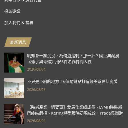
採訪邀請
加入我們 & 投稿
最新消息
明知會一起沉沒，為何還是刺下那一針？國巨典藏展
《蠍子與青蛙》用66件名作拷問人性
2026/08/04
不只是下廚的地方！6個關鍵點打造網美系夢幻廚房
2026/08/03
【時尚產業一週要事】愛馬仕業績成長、LVMH時裝部
門終結虧損、Kering轉型策略初現成效、Prada集團財
報亮眼
2026/08/02