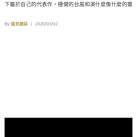
下屬於自己的代表作，穩健的台風和演什麼像什麼的靈
魂，更讓她在第46屆金鐘獎上，以《我的完美男人》一
片奪下金鐘獎最佳女主角，那年的她，不僅擊敗呼聲最
By
遠見雜誌
| 2020/03/02
高、《犀利人妻》的隋棠，還打破他人從不看好的偏
見，一舉立下人生展新的里程碑。