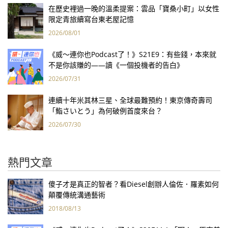
在歷史裡過一晚的溫柔提案：雲品「寶桑小町」以女性
限定青旅續寫台東老屋記憶
2026/08/01
《威～連你也Podcast了！》S21E9：有些錢，本來就
不是你該賺的——讀《一個投機者的告白》
2026/07/31
連續十年米其林三星、全球最難預約！東京傳奇壽司
「鮨さいとう」為何破例首度來台？
2026/07/30
熱門文章
傻子才是真正的智者？看Diesel創辦人倫佐．羅素如何
顛覆傳統溝通藝術
2018/08/13