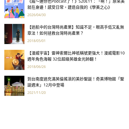
《威～連你也Podcast了！》S20E11：「啊！」原來美
就在身邊！感受日常，建造自我的《學美之心》
2026/04/30
【迷航中的台灣時尚產業】知識不足，眼高手低又亂無
章法！如何拯救台灣時尚產業？
2018/05/01
【漫威宇宙】雷神索爾比神祇稱號更強大！漫威電影10
週年角色海報 32位超級英雄金光帥翻！
2018/06/26
到台南度過充滿英倫搖滾的美妙聖誕！奇美博物館「聖
誕週末」12月中登場
2021/11/20