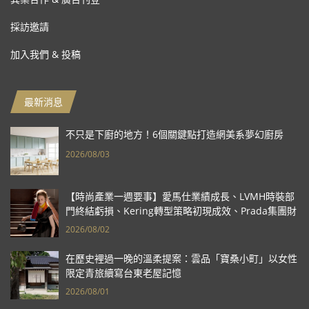
採訪邀請
加入我們 & 投稿
最新消息
不只是下廚的地方！6個關鍵點打造網美系夢幻廚房
2026/08/03
【時尚產業一週要事】愛馬仕業績成長、LVMH時裝部
門終結虧損、Kering轉型策略初現成效、Prada集團財
報亮眼
2026/08/02
在歷史裡過一晚的溫柔提案：雲品「寶桑小町」以女性
限定青旅續寫台東老屋記憶
2026/08/01