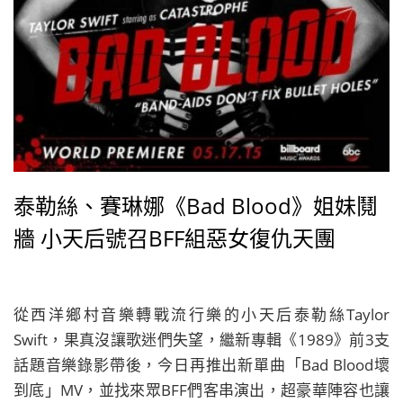
泰勒絲、賽琳娜《Bad Blood》姐妹鬩
牆 小天后號召BFF組惡女復仇天團
從西洋鄉村音樂轉戰流行樂的小天后泰勒絲Taylor
Swift，果真沒讓歌迷們失望，繼新專輯《1989》前3支
話題音樂錄影帶後，今日再推出新單曲「Bad Blood壞
到底」MV，並找來眾BFF們客串演出，超豪華陣容也讓