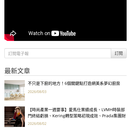
訂閱
最新文章
不只是下廚的地方！6個關鍵點打造網美系夢幻廚房
2026/08/03
【時尚產業一週要事】愛馬仕業績成長、LVMH時裝部
門終結虧損、Kering轉型策略初現成效、Prada集團財
報亮眼
2026/08/02