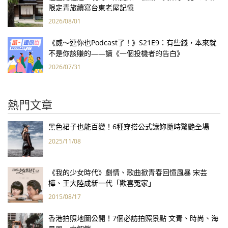
限定青旅續寫台東老屋記憶
2026/08/01
《威～連你也Podcast了！》S21E9：有些錢，本來就
不是你該賺的——讀《一個投機者的告白》
2026/07/31
熱門文章
黑色裙子也能百變！6種穿搭公式讓妳隨時驚艷全場
2025/11/08
《我的少女時代》劇情、歌曲掀青春回憶風暴 宋芸
樺、王大陸成新一代「歡喜冤家」
2015/08/17
香港拍照地圖公開！7個必訪拍照景點 文青、時尚、海