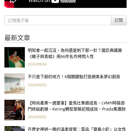
訂閱
最新文章
明知會一起沉沒，為何還是刺下那一針？國巨典藏展
《蠍子與青蛙》用66件名作拷問人性
2026/08/04
不只是下廚的地方！6個關鍵點打造網美系夢幻廚房
2026/08/03
【時尚產業一週要事】愛馬仕業績成長、LVMH時裝部
門終結虧損、Kering轉型策略初現成效、Prada集團財
報亮眼
2026/08/02
在歷史裡過一晚的溫柔提案：雲品「寶桑小町」以女性