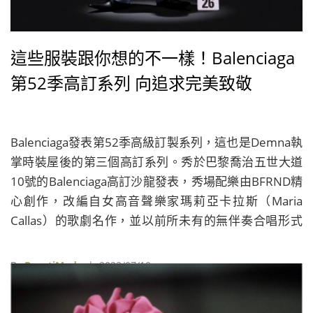
這些服裝跟你想的不一樣！Balenciaga
第52季高訂系列 向追求完美致敬
Balenciaga發表第52季高級訂製系列，這也是Demna執
掌時裝屋後的第三個高訂系列。秀於巴黎喬治五世大道
10號的Balenciaga高訂沙龍發表，秀場配樂由BFRND精
心創作，改編自女高音聲樂家瑪莉亞卡拉斯（Maria
Callas）的歌劇名作，並以前所未有的無伴奏合唱形式
呈現。此前，Callas從未在錄音室或無合唱伴奏的情況
下清唱錄音過。此次BFRND攜手錄音師，借助兩個AI應
By
BeautiMode
| 2023/07/10
用程式提高這位聲樂家在歌劇作品中的音量，將分離出
的歌聲製作成了本次高訂秀場中的配樂。