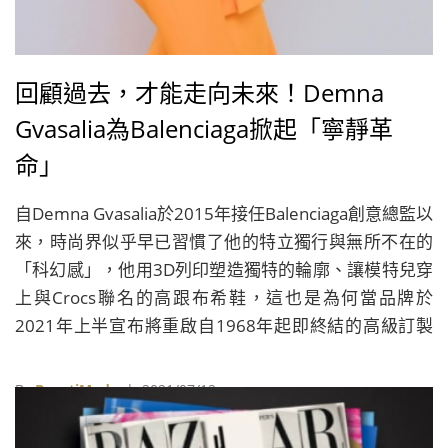
回顧過去，才能走向未來！Demna
Gvasalia為Balenciaga掀起「寧靜革
命」
自Demna Gvasalia於2015年接任Balenciaga創意總監以
來，時尚界似乎早已習慣了他的特立獨行與無所不在的
「科幻感」，他用3D列印塑造獨特的輪廓、讓模特兒穿
上與Crocs聯名的高跟布希鞋，這也是為何當品牌於
2021年上半宣布將重啟自1968年起即終結的高級訂製
系列後，各界就開始不斷猜測這位設計充滿未來感的設
計師，會以何種方式延續Balenciaga創辦人Cristóbal
By
BeautiMode
| 2021/07/12
Balenciaga當年那種充滿建築美感與舊時代詩意的風
格，而Demna Gvasalia所呈現的成果，再次向時尚界證