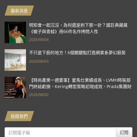
最新消息
明知會一起沉沒，為何還是刺下那一針？國巨典藏展
《蠍子與青蛙》用66件名作拷問人性
2026/08/04
不只是下廚的地方！6個關鍵點打造網美系夢幻廚房
2026/08/03
【時尚產業一週要事】愛馬仕業績成長、LVMH時裝部
門終結虧損、Kering轉型策略初現成效、Prada集團財
報亮眼
2026/08/02
追蹤我們
訂閱