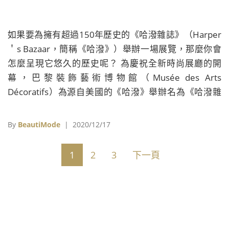
如果要為擁有超過150年歷史的《哈潑雜誌》（Harper
＇s Bazaar，簡稱《哈潑》）舉辦一場展覽，那麼你會
怎麼呈現它悠久的歷史呢？ 為慶祝全新時尚展廳的開
幕，巴黎裝飾藝術博物館（Musée des Arts
Décoratifs）為源自美國的《哈潑》舉辦名為《哈潑雜
誌：時尚界第一》（Harper＇s Bazaar: First in
Fashion）的特展，展示它自1867年創立以來演進及諸
By
BeautiMode
| 2020/12/17
多里程碑，不僅展示刊物自身的發展，也從側面展示19
至21世紀時尚、社會與女性地位的變化。
1
2
3
下一頁