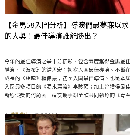
【金馬58入圍分析】導演們最夢寐以求
的大獎！最佳導演誰能勝出？
今年的最佳導演之爭十分精彩，包含兩度獲得金馬最佳
導演、《瀑布》的鍾孟宏；初次入圍最佳導演、不斷在
成長的《緝魂》程偉豪；初次入圍最佳導演、也是本屆
入圍最多項目的《濁水漂流》李駿碩；加上曾獲得最佳
新導演獎的何蔚庭，這次攜手胡至欣共同執導的《青春
弒戀》；以及包含本屆是入圍5次最佳導演卻從未獲獎的
《花果飄零》羅卓瑤──究竟誰能抱回大獎，依然是電影
By
遠見雜誌
| 2021/11/27
圈津津樂道的話題。