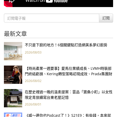
訂閱
最新文章
不只是下廚的地方！6個關鍵點打造網美系夢幻廚房
2026/08/03
【時尚產業一週要事】愛馬仕業績成長、LVMH時裝部
門終結虧損、Kering轉型策略初現成效、Prada集團財
報亮眼
2026/08/02
在歷史裡過一晚的溫柔提案：雲品「寶桑小町」以女性
限定青旅續寫台東老屋記憶
2026/08/01
《威～連你也Podcast了！》S21E9：有些錢，本來就