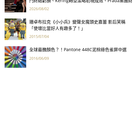
門終結虧損、Kering轉型策略初現成效、Prada集團財
報亮眼
2026/08/02
珊卓布拉克《小小兵》變聲女魔頭史嘉蕾 影后笑稱
「使壞比當好人有趣多了！」
2015/07/04
全球最醜顏色？！Pantone 448C泥棕綠色雀屏中選
2016/06/09