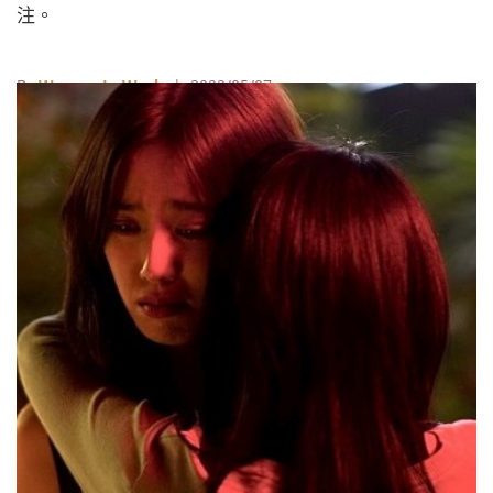
注。
By
Women In Work
| 2022/05/07