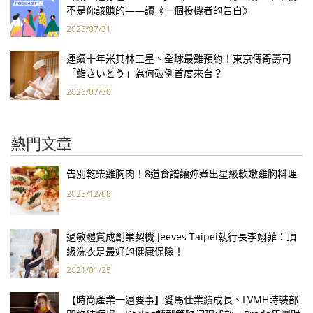
不是你該賺的——讀《一個投機者的告白》
2026/07/31
連續十年米其林三星、全球最難預約！東京傳奇壽司
「鮨さいとう」為何破例首度來台？
2026/07/30
熱門文章
告別乾柴雞胸肉！8道食譜讓妳煮出星級軟嫩雞胸料理
2025/12/08
過敏體質成創業契機 Jeeves Taipei執行長李翊菲：頂
級洗衣是最好的健康保險！
2021/01/25
【時尚產業一週要事】愛馬仕業績成長、LVMH時裝部