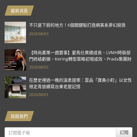
最新消息
不只是下廚的地方！6個關鍵點打造網美系夢幻廚房
2026/08/03
【時尚產業一週要事】愛馬仕業績成長、LVMH時裝部
門終結虧損、Kering轉型策略初現成效、Prada集團財
報亮眼
2026/08/02
在歷史裡過一晚的溫柔提案：雲品「寶桑小町」以女性
限定青旅續寫台東老屋記憶
2026/08/01
追蹤我們
訂閱