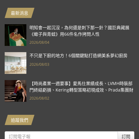
最新消息
明知會一起沉沒，為何還是刺下那一針？國巨典藏展
《蠍子與青蛙》用66件名作拷問人性
2026/08/04
不只是下廚的地方！6個關鍵點打造網美系夢幻廚房
2026/08/03
【時尚產業一週要事】愛馬仕業績成長、LVMH時裝部
門終結虧損、Kering轉型策略初現成效、Prada集團財
報亮眼
2026/08/02
追蹤我們
訂閱