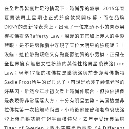
在全世界皆瘋世足的情況下，時尚界的盛事--2015年春
夏男裝周上星期也正式於倫敦揭開序幕，而在品牌
DKNY的最新發表秀上，出現了一位來頭不小的青春男
模拉佛提洛Rafferty Law，深邃的五官加上迷人的金髮
藍眼，是不是讓你腦中浮現了某位大明星的臉龐呢？！
沒錯，這位帶點叛逆又有點憂鬱氣質的小男模，正是在
全世界擁有無數女性粉絲的英倫性格男星裘德洛Jude
Law；現年17歲的拉佛提是裘德洛與前妻莎蒂佛斯特
Sadie Frost所生的寶貝兒子，可說是承襲了帥氣老爸的
好基因，雖然今年才初次登上時尚伸展台，但拉佛提倒
是表現得非常落落大方，十分有明星氣勢。其實這並非
拉佛提第一次接觸時尚圈，小時後他便曾和老爸裘德洛
登上時尚雜誌擔任起平面模特兒，去年更受瑞典品牌
Tiger of Sweden之邀出演時尚微電影《A Different