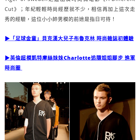
Cut》；年紀輕輕時尚經歷就不少，相信再加上這次走
秀的經驗，這位小小帥男模的前途是指日可待！
▶「足球金童」貝克漢大兒子布魯克林 時尚雜誌初體驗
▶英倫超模凱特摩絲妹妹Charlotte追隨姐姐腳步 進軍
時尚圈