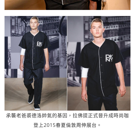
承襲老爸裘德洛帥氣的基因，拉佛提正式晉升成時尚咖
登上2015春夏倫敦周伸展台。