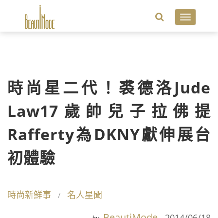
Toggle
navigatio
時尚星二代！裘德洛Jude
Law17歲帥兒子拉佛提
Rafferty為DKNY獻伸展台
初體驗
時尚新鮮事
名人星聞
BeautiMode
2014/06/18