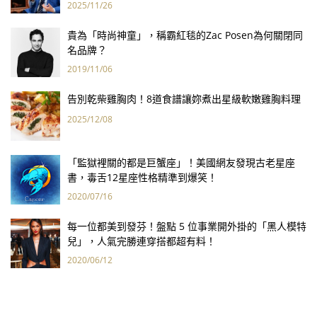
2025/11/26
貴為「時尚神童」，稱霸紅毯的Zac Posen為何關閉同
名品牌？
2019/11/06
告別乾柴雞胸肉！8道食譜讓妳煮出星級軟嫩雞胸料理
2025/12/08
「監獄裡關的都是巨蟹座」！美國網友發現古老星座
書，毒舌12星座性格精準到爆笑！
2020/07/16
每一位都美到發芬！盤點 5 位事業開外掛的「黑人模特
兒」，人氣完勝連穿搭都超有料！
2020/06/12