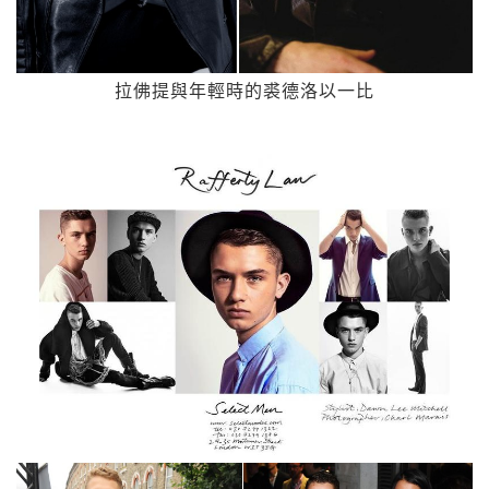
拉佛提與年輕時的裘德洛以一比