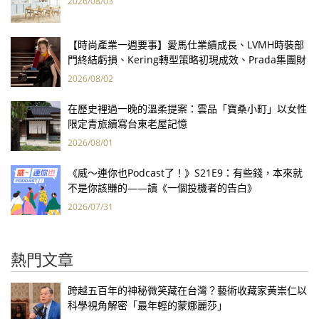
2026/08/03
【時尚產業一週要事】愛馬仕業績成長、LVMH時裝部
門終結虧損、Kering轉型策略初現成效、Prada集團財
報亮眼
2026/08/02
在歷史裡過一晚的溫柔提案：雲品「寶桑小町」以女性
限定青旅續寫台東老屋記憶
2026/08/01
《威～連你也Podcast了！》S21E9：有些錢，本來就
不是你該賺的——讀《一個投機者的告白》
2026/07/31
熱門文章
跨越五百年的神秘微笑藏在台灣？藝術收藏家黃崇仁以
科學視角解密「最年輕的蒙娜麗莎」