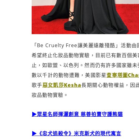
「Be Cruelty Free讓美麗遠離殘酷」活動由國際
希望終止化妝品動物實驗，目前已有數百個美
止，如歐盟、以色列。然而仍有許多國家雖未
數以千計的動物遭難，美國影星
查寧塔圖Chan
歌手
惡女凱莎Kesha
長期關心動物權益，因
妝品動物實驗。
▶眾星名師揮灑創意 慈善拍賣守護熊貓
▶《忠犬追殺令》米克斯犬的現代寓言