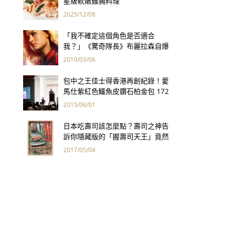
星級軟嫩雞胸料理
2025/12/08
「我不確定這個角色是否適合
我？」《驚奇隊長》布麗拉森自爆
原本不想當超級英雄
2019/03/06
包中之王佳士得香港再創紀錄！愛
馬仕紫紅色鱷魚皮鑽石柏金包 172
萬港幣創全球手袋拍賣最高價
2015/06/01
日本吃壽司該怎麼點？壽司之神告
訴你隱藏版的「握壽司天王」竟然
是它！
2017/05/04