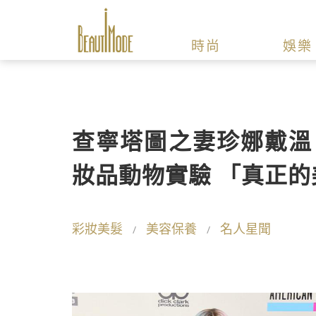
時尚
娛樂
查寧塔圖之妻珍娜戴溫
妝品動物實驗 「真正
彩妝美髮
美容保養
名人星聞