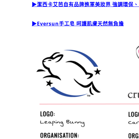
▶潔西卡艾芭自有品牌進軍美妝界 強調環保
▶Eversun手工皂 呵護肌膚天然無負擔