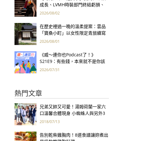
成長、LVMH時裝部門終結虧損、
Kering轉型策略初現成效、Prada
2026/08/02
集團財報亮眼
在歷史裡過一晚的溫柔提案：雲品
「寶桑小町」以女性限定青旅續寫
台東老屋記憶
2026/08/01
《威～連你也Podcast了！》
S21E9：有些錢，本來就不是你該
賺的——讀《一個投機者的告白》
2026/07/31
熱門文章
兄弟又帥又可愛！湯姆荷蘭一家六
口溫馨合體現身 小蜘蛛人與另外3
個弟弟感情超好！
2018/07/13
告別乾柴雞胸肉！8道食譜讓妳煮出