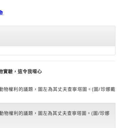
命
物實驗，這令我噁心
動物權利的議題，圖左為其丈夫查寧塔圖。(圖/珍娜