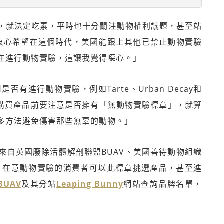
，就決定吃素，平時也十分關注動物權利議題，甚至站
片。「我衷心希望在這個時代，美國能跟上其他已禁止動物實驗
在進行動物實驗，這讓我覺得噁心。」
進行動物實驗，例如Tarte、Urban Decay和
大眾在購買產品前要注意是否擁有「無動物實驗標章」，就算
多方法避免傷害那些無辜的動物。」
來自英國廢除活體解剖聯盟BUAV、美國善待動物組織
織，在意動物實驗的消費者可以此標章挑選產品，甚至進
BUAV
及其分站
Leaping Bunny
網站查詢品牌名單，