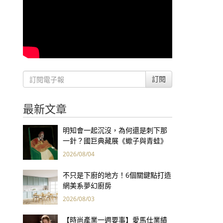
訂閱
最新文章
明知會一起沉沒，為何還是刺下那
一針？國巨典藏展《蠍子與青蛙》
用66件名作拷問人性
2026/08/04
不只是下廚的地方！6個關鍵點打造
網美系夢幻廚房
2026/08/03
【時尚產業一週要事】愛馬仕業績