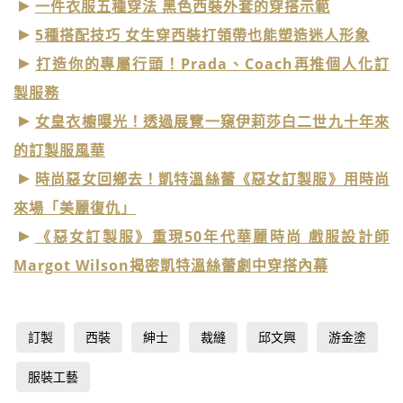
一件衣服五種穿法 黑色西裝外套的穿搭示範
5種搭配技巧 女生穿西裝打領帶也能塑造迷人形象
打造你的專屬行頭！Prada、Coach再推個人化訂
製服務
女皇衣櫥曝光！透過展覽一窺伊莉莎白二世九十年來
的訂製服風華
時尚惡女回鄉去！凱特溫絲蕾《惡女訂製服》用時尚
來場「美麗復仇」
《惡女訂製服》重現50年代華麗時尚 戲服設計師
Margot Wilson揭密凱特溫絲蕾劇中穿搭內幕
訂製
西裝
紳士
裁縫
邱文興
游金塗
服裝工藝