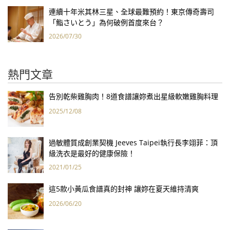
連續十年米其林三星、全球最難預約！東京傳奇壽司
「鮨さいとう」為何破例首度來台？
2026/07/30
熱門文章
告別乾柴雞胸肉！8道食譜讓妳煮出星級軟嫩雞胸料理
2025/12/08
過敏體質成創業契機 Jeeves Taipei執行長李翊菲：頂
級洗衣是最好的健康保險！
2021/01/25
這5款小黃瓜食譜真的封神 讓妳在夏天維持清爽
2026/06/20