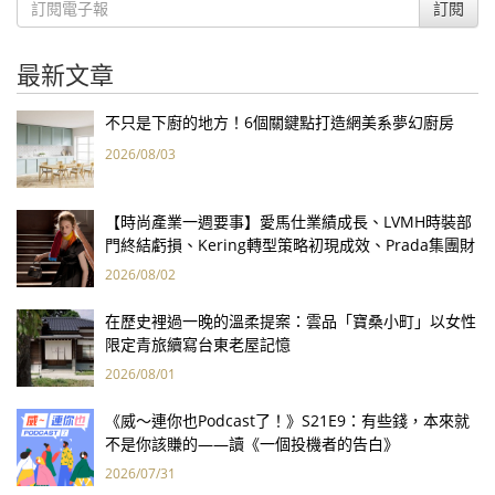
訂閱
最新文章
不只是下廚的地方！6個關鍵點打造網美系夢幻廚房
2026/08/03
【時尚產業一週要事】愛馬仕業績成長、LVMH時裝部
門終結虧損、Kering轉型策略初現成效、Prada集團財
報亮眼
2026/08/02
在歷史裡過一晚的溫柔提案：雲品「寶桑小町」以女性
限定青旅續寫台東老屋記憶
2026/08/01
《威～連你也Podcast了！》S21E9：有些錢，本來就
不是你該賺的——讀《一個投機者的告白》
2026/07/31