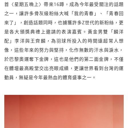
首〈星期五晚上〉帶來16蹲，成為今年最受關注的話題
之一，讓許多骨灰級粉絲大喊「我的青春」、「青春回
來了」，創造話題同時，也擄獲許多Z世代的新粉絲，更
是各大頒獎典禮上邀請的表演嘉賓。黃金男雙「麟洋
配」李洋與王齊麟，為羽球所投入的時間遠超常人想
像，這些年來的努力與堅持，化作無數的汗水與淚水，
於巴黎奧運奪下金牌，這也是他們的第二面金牌，不僅
在體壇最高殿堂交出亮眼成績，更讓世界看到台灣的運
動員，無疑是今年最熱血的體育盛事之一。