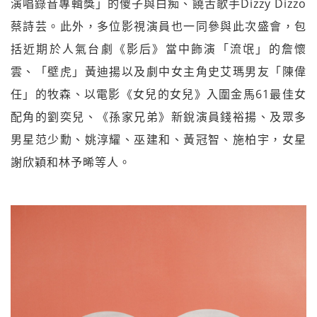
演唱錄音專輯獎」的傻子與白痴、饒舌歌手Dizzy Dizzo
蔡詩芸。此外，多位影視演員也一同參與此次盛會，包
括近期於人氣台劇《影后》當中飾演「流氓」的詹懷
雲、「壁虎」黃迪揚以及劇中女主角史艾瑪男友「陳偉
任」的牧森、以電影《女兒的女兒》入圍金馬61最佳女
配角的劉奕兒、《孫家兄弟》新銳演員錢裕揚、及眾多
男星范少勳、姚淳耀、巫建和、黃冠智、施柏宇，女星
謝欣穎和林予晞等人。