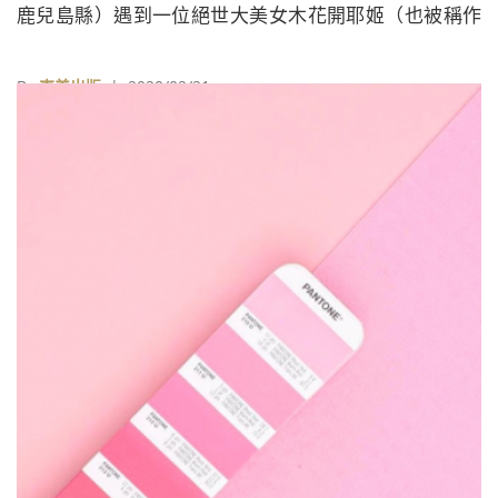
鹿兒島縣）遇到一位絕世大美女木花開耶姬（也被稱作
木花之佐久夜毘賣），立即開口求婚，木花開耶姬回答
「這事我做不了主，你要問我老爸大山祇才行」，瓊瓊
By
東美出版
| 2020/02/21
杵尊立即派遣使者上門提親。