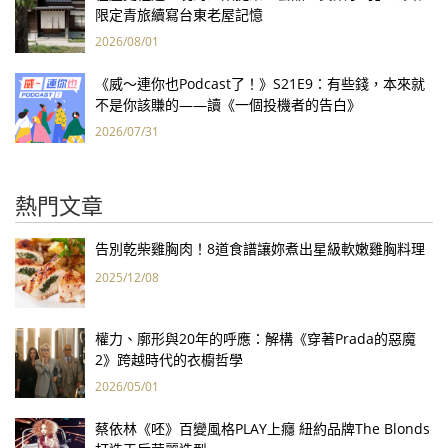
限定青旅續寫台東老屋記憶
2026/08/01
《威～連你也Podcast了！》S21E9：有些錢，本來就
不是你該賺的——讀《一個投機者的告白》
2026/07/31
熱門文章
告別乾柴雞胸肉！8道食譜讓妳煮出星級軟嫩雞胸料理
2025/12/08
權力、廓形與20年的呼應：解構《穿著Prada的惡魔
2》跨越時代的衣櫥哲學
2026/05/01
蔡依林《呸》百變風格PLAY上癮 紐約品牌The Blonds