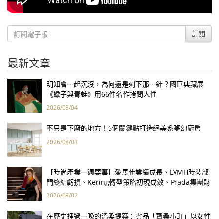
訂閱
最新文章
明知會一起沉沒，為何還是刺下那一針？國巨典藏展
《蠍子與青蛙》用66件名作拷問人性
2026/08/04
不只是下廚的地方！6個關鍵點打造網美系夢幻廚房
2026/08/03
【時尚產業一週要事】愛馬仕業績成長、LVMH時裝部
門終結虧損、Kering轉型策略初現成效、Prada集團財
報亮眼
2026/08/02
在歷史裡過一晚的溫柔提案：雲品「寶桑小町」以女性