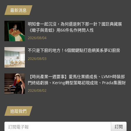
最新消息
明知會一起沉沒，為何還是刺下那一針？國巨典藏展
《蠍子與青蛙》用66件名作拷問人性
2026/08/04
不只是下廚的地方！6個關鍵點打造網美系夢幻廚房
2026/08/03
【時尚產業一週要事】愛馬仕業績成長、LVMH時裝部
門終結虧損、Kering轉型策略初現成效、Prada集團財
報亮眼
2026/08/02
追蹤我們
訂閱