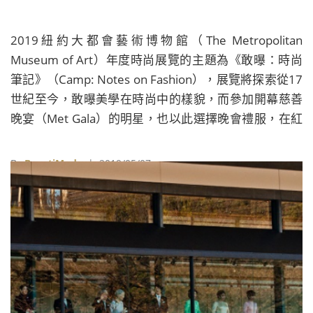
2019紐約大都會藝術博物館（The Metropolitan
Museum of Art）年度時尚展覽的主題為《敢曝：時尚
筆記》（Camp: Notes on Fashion），展覽將探索從17
世紀至今，敢曝美學在時尚中的樣貌，而參加開幕慈善
晚宴（Met Gala）的明星，也以此選擇晚會禮服，在紅
毯上爭奇鬥豔；不過，對於不熟悉敢曝美學的人而言，
今年紅毯上時而璀燦時而搞怪的華服，想必讓人覺得摸
By
BeautiMode
| 2019/05/07
不著頭緒，但其實只要掌握以下四項要點，就可以輕鬆
看懂這些服裝背後的意義。