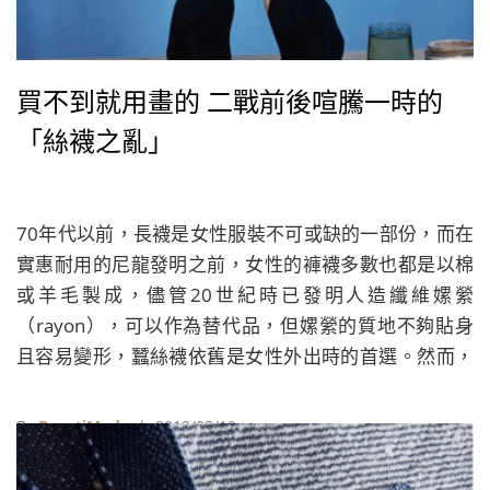
買不到就用畫的 二戰前後喧騰一時的
「絲襪之亂」
70年代以前，長襪是女性服裝不可或缺的一部份，而在
實惠耐用的尼龍發明之前，女性的褲襪多數也都是以棉
或羊毛製成，儘管20世紀時已發明人造纖維嫘縈
（rayon），可以作為替代品，但嫘縈的質地不夠貼身
且容易變形，蠶絲襪依舊是女性外出時的首選。然而，
純蠶絲製成的絲襪不僅價格昂貴且容易破損，往往是專
屬上流社會的高級品，尋常人家即便擁有也捨不得常
By
BeautiMode
| 2019/03/19
穿。