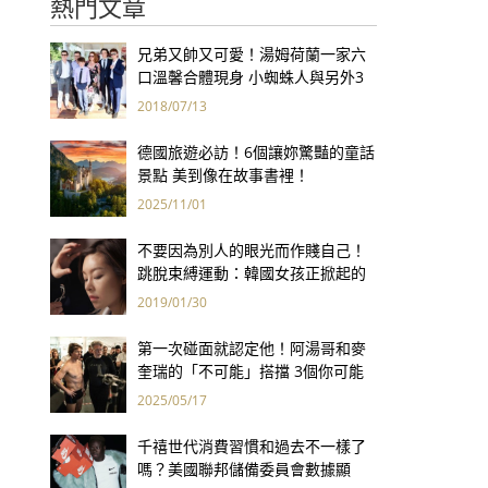
熱門文章
兄弟又帥又可愛！湯姆荷蘭一家六
口溫馨合體現身 小蜘蛛人與另外3
個弟弟感情超好！
2018/07/13
德國旅遊必訪！6個讓妳驚豔的童話
景點 美到像在故事書裡！
2025/11/01
不要因為別人的眼光而作賤自己！
跳脫束縛運動：韓國女孩正掀起的
素顏革命
2019/01/30
第一次碰面就認定他！阿湯哥和麥
奎瑞的「不可能」搭擋 3個你可能
不知道的小故事
2025/05/17
千禧世代消費習慣和過去不一樣了
嗎？美國聯邦儲備委員會數據顯