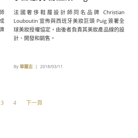
」
計師
法國奢侈鞋履設計師同名品牌 Christian
冬成
Louboutin 宣佈與西班牙美妝巨頭 Puig 簽署全
牌
球美妝授權協定，由後者負責其美妝產品線的設
計、開發和銷售。
By
華麗志
| 2018/03/11
3
4
下一頁