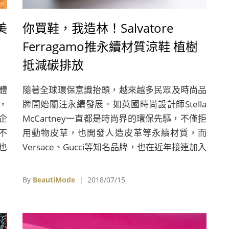
美
你買鞋，我造林！Salvatore
Ferragamo推永續材質涼鞋 植樹
抵減碳排放
整體
隨著全球環保意識抬頭，越來越多民眾及時尚品
，
牌開始關注永續發展。如英國時尚設計師Stella
企
McCartney一直都是時尚界的環保先驅，不僅拒
不
用動物皮草，也開發人造皮革等永續材質，而
也
Versace、Gucci等知名品牌，也在近年接連加入
零動物皮草的行列。義大利時尚品牌Salvatore
Ferragamo對永續發展的行動當然也不落人後，
By
BeautiMode
| 2018/07/15
近期，推出以永續發展原料製成的Rainbow
Future涼鞋。