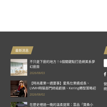
最新消息
不只是下廚的地方！6個關鍵點打造網美系夢
幻廚房
2026/08/03
【時尚產業一週要事】愛馬仕業績成長、
營
LVMH時裝部門終結虧損、Kering轉型策略初
統
現成效、Prada集團財報亮眼
2026/08/02
在歷史裡過一晚的溫柔提案：雲品「寶桑小