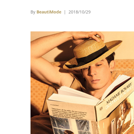
By
BeautiMode
| 2018/10/29