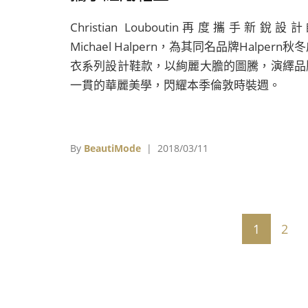
Louboutin挑戰「不恰當的華麗
Christian Louboutin再度攜手新銳設
Michael Halpern，為其同名品牌Halpern秋
衣系列設計鞋款，以絢麗大膽的圖騰，演繹品
一貫的華麗美學，閃耀本季倫敦時裝週。
By
BeautiMode
| 2018/03/11
1
2