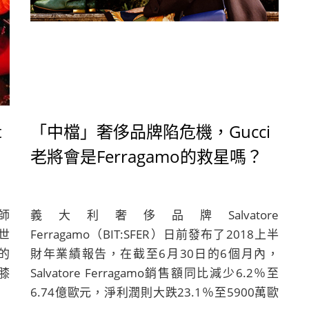
t
「中檔」奢侈品牌陷危機，Gucci
老將會是Ferragamo的救星嗎？
師
義大利奢侈品牌Salvatore
的世
Ferragamo（BIT:SFER）日前發布了2018上半
的
財年業績報告，在截至6月30日的6個月內，
膝
Salvatore Ferragamo銷售額同比減少6.2％至
6.74億歐元，淨利潤則大跌23.1％至5900萬歐