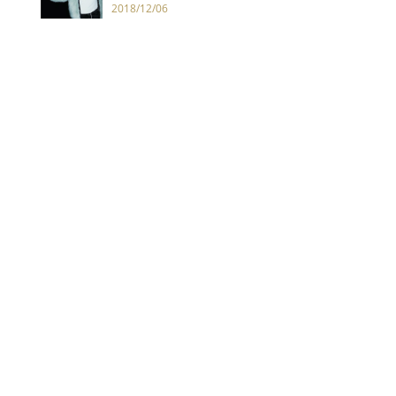
示：沒啥大不同，美國年輕人只是
2018/12/06
更窮了而已！