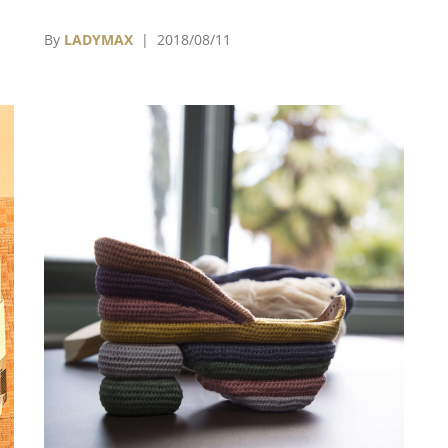
元。面對競爭對手的不斷崛起，收入已連續8個
季度錄得下滑的Salvatore Ferragamo不得不開
By
LADYMAX
| 2018/08/11
始加快步伐。