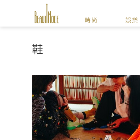
時尚
娛樂
鞋