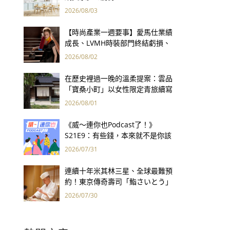
2026/08/03
【時尚產業一週要事】愛馬仕業績
成長、LVMH時裝部門終結虧損、
Kering轉型策略初現成效、Prada
2026/08/02
集團財報亮眼
在歷史裡過一晚的溫柔提案：雲品
「寶桑小町」以女性限定青旅續寫
台東老屋記憶
2026/08/01
《威～連你也Podcast了！》
S21E9：有些錢，本來就不是你該
賺的——讀《一個投機者的告白》
2026/07/31
連續十年米其林三星、全球最難預
約！東京傳奇壽司「鮨さいとう」
為何破例首度來台？
2026/07/30