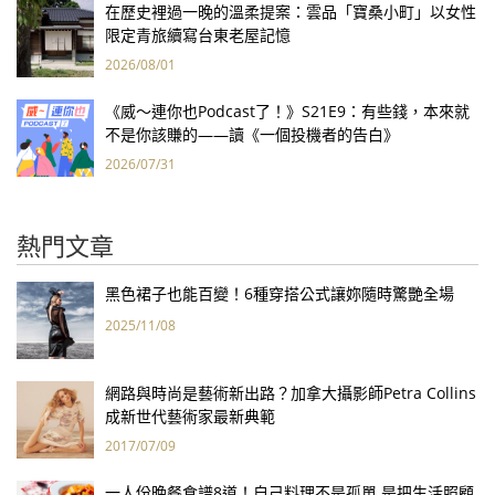
在歷史裡過一晚的溫柔提案：雲品「寶桑小町」以女性
限定青旅續寫台東老屋記憶
2026/08/01
《威～連你也Podcast了！》S21E9：有些錢，本來就
不是你該賺的——讀《一個投機者的告白》
2026/07/31
熱門文章
黑色裙子也能百變！6種穿搭公式讓妳隨時驚艷全場
2025/11/08
網路與時尚是藝術新出路？加拿大攝影師Petra Collins
成新世代藝術家最新典範
2017/07/09
一人份晚餐食譜8道！自己料理不是孤單 是把生活照顧