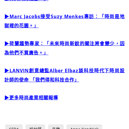
▶Marc Jacobs接受Suzy Menkes專訪：「時尚是地
獄裡的花園。」
▶荷蘭趨勢專家：「未來時尚新銳的關注將會變少，因
為他們不買廣告。」
▶LANVIN創意總監Alber Elbaz談科技時代下時尚設
計師的使命 「我們得和科技合作」
▶更多時尚產業相關報導