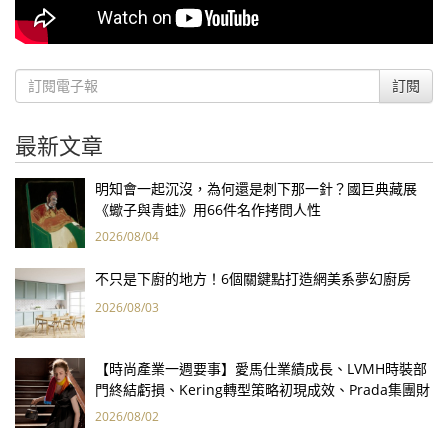
訂閱
最新文章
明知會一起沉沒，為何還是刺下那一針？國巨典藏展
《蠍子與青蛙》用66件名作拷問人性
2026/08/04
不只是下廚的地方！6個關鍵點打造網美系夢幻廚房
2026/08/03
【時尚產業一週要事】愛馬仕業績成長、LVMH時裝部
門終結虧損、Kering轉型策略初現成效、Prada集團財
報亮眼
2026/08/02