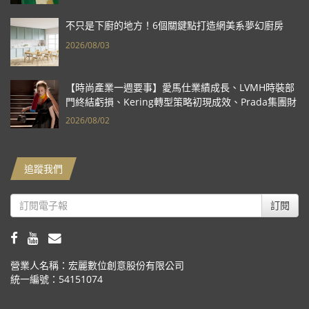
不只是下廚的地方！6個關鍵點打造網美系夢幻廚房
2026/08/03
【時尚產業一週要事】愛馬仕業績成長、LVMH時裝部
門終結虧損、Kering轉型策略初現成效、Prada集團財
報亮眼
2026/08/02
追蹤我們
訂閱
營業人名稱：宏麗數位創意股份有限公司
統一編號：54151074