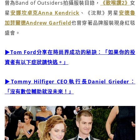
曾為Band of Outsiders拍攝服裝目錄，
《歌喉讚2》
女
星
安娜坎卓克Anna Kendrick
、《沈默》男星
安德魯
加菲爾德Andrew Garfield
也曾穿著品牌服裝現身紅毯
盛會。
▶Tom Ford分享在時尚界成功的秘訣：「如果你的投
資者有以下症狀請快逃。」
▶Tommy Hilfiger CEO執行長Daniel Grieder：
「沒有數位輔助就沒未來！」