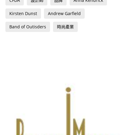
CFDA
設計師
品牌
Anna Kendrick
Kirsten Dunst
Andrew Garfield
Band of Outisders
時尚產業