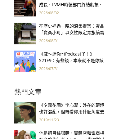
成長、LVMH時裝部門終結虧損、
Kering轉型策略初現成效、Prada
2026/08/02
集團財報亮眼
在歷史裡過一晚的溫柔提案：雲品
「寶桑小町」以女性限定青旅續寫
台東老屋記憶
2026/08/01
《威～連你也Podcast了！》
S21E9：有些錢，本來就不是你該
賺的——讀《一個投機者的告白》
2026/07/31
熱門文章
《夕霧花園》李心潔：外在的環境
也許混亂，但端看你用什麼角度去
看世界
2019/11/23
他是把目錄郵購、實體店和電商相