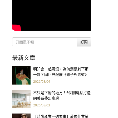
訂閱
最新文章
明知會一起沉沒，為何還是刺下那
一針？國巨典藏展《蠍子與青蛙》
用66件名作拷問人性
2026/08/04
不只是下廚的地方！6個關鍵點打造
網美系夢幻廚房
2026/08/03
【時尚產業一週要事】愛馬仕業績