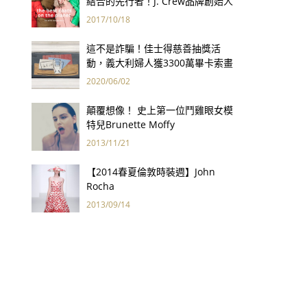
結合的先行者！J. Crew品牌創始人
Arthur Cinader去世，享年90歲
2017/10/18
這不是詐騙！佳士得慈善抽獎活
動，義大利婦人獲3300萬畢卡索畫
作
2020/06/02
顛覆想像！ 史上第一位鬥雞眼女模
特兒Brunette Moffy
2013/11/21
【2014春夏倫敦時裝週】John
Rocha
2013/09/14