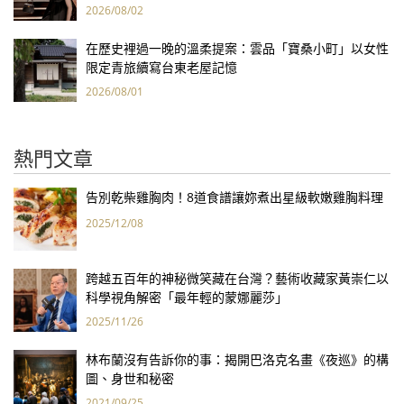
報亮眼
2026/08/02
在歷史裡過一晚的溫柔提案：雲品「寶桑小町」以女性
限定青旅續寫台東老屋記憶
2026/08/01
熱門文章
告別乾柴雞胸肉！8道食譜讓妳煮出星級軟嫩雞胸料理
2025/12/08
跨越五百年的神秘微笑藏在台灣？藝術收藏家黃崇仁以
科學視角解密「最年輕的蒙娜麗莎」
2025/11/26
林布蘭沒有告訴你的事：揭開巴洛克名畫《夜巡》的構
圖、身世和秘密
2021/09/25