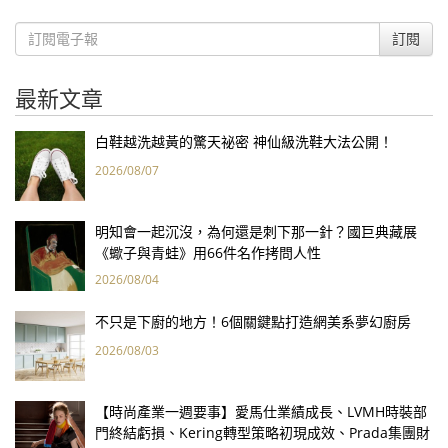
訂閱
最新文章
白鞋越洗越黃的驚天祕密 神仙級洗鞋大法公開！
2026/08/07
明知會一起沉沒，為何還是刺下那一針？國巨典藏展
《蠍子與青蛙》用66件名作拷問人性
2026/08/04
不只是下廚的地方！6個關鍵點打造網美系夢幻廚房
2026/08/03
【時尚產業一週要事】愛馬仕業績成長、LVMH時裝部
門終結虧損、Kering轉型策略初現成效、Prada集團財