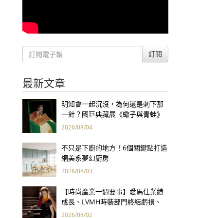
訂閱
最新文章
明知會一起沉沒，為何還是刺下那
一針？國巨典藏展《蠍子與青蛙》
用66件名作拷問人性
2026/08/04
不只是下廚的地方！6個關鍵點打造
網美系夢幻廚房
2026/08/03
【時尚產業一週要事】愛馬仕業績
成長、LVMH時裝部門終結虧損、
Kering轉型策略初現成效、Prada
2026/08/02