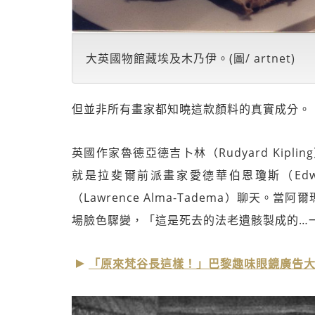
大英國物館藏埃及木乃伊。(圖/ artnet)
但並非所有畫家都知曉這款顏料的真實成分。
英國作家魯德亞德吉卜林（Rudyard Kip
就是拉斐爾前派畫家愛德華伯恩瓊斯（Edwar
（Lawrence Alma-Tadema）聊
場臉色驟變，「這是死去的法老遺骸製成的…
「原來梵谷長這樣！」巴黎趣味眼鏡廣告