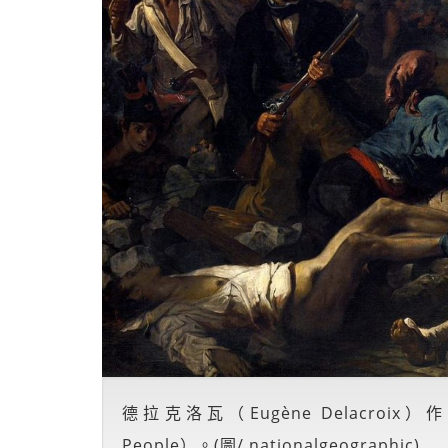
德拉克洛瓦（Eugène Delacroix）作
People）。(圖/ nationalgeographic)