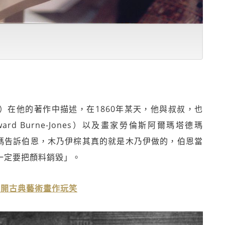
ling）在他的著作中描述，在1860年某天，他與叔叔，也
d Burne-Jones）以及畫家勞倫斯阿爾瑪塔德瑪
天。當阿爾瑪告訴伯恩，木乃伊棕其真的就是木乃伊做的，伯恩當
一定要把顏料銷毀」。
大開古典藝術畫作玩笑