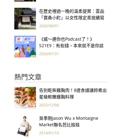
集團財報亮眼
在歷史裡過一晚的溫柔提案：雲品
「寶桑小町」以女性限定青旅續寫
台東老屋記憶
2026/08/01
《威～連你也Podcast了！》
S21E9：有些錢，本來就不是你該
賺的——讀《一個投機者的告白》
2026/07/31
熱門文章
告別乾柴雞胸肉！8道食譜讓妳煮出
星級軟嫩雞胸料理
2025/12/08
吳季剛Jason Wu x Montaigne
Market聯名芭比娃娃
2014/01/10