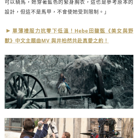
可以騎馬，她穿著藍色的緊身胸衣，這也是參考原本的
設計，但這不是馬甲，不會使她受到限制。」
單薄禮服力抗零下低溫！Hebe田馥甄《美女與野
獸》中文主題曲MV 與井柏然共赴真愛之約！