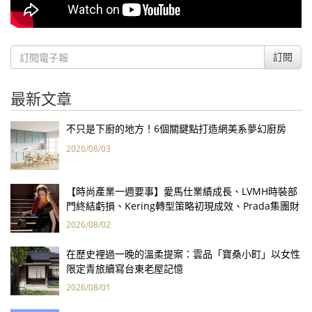
訂閱
最新文章
不只是下廚的地方！6個關鍵點打造網美系夢幻廚房
2026/08/03
【時尚產業一週要事】愛馬仕業績成長、LVMH時裝部
門終結虧損、Kering轉型策略初現成效、Prada集團財
報亮眼
2026/08/02
在歷史裡過一晚的溫柔提案：雲品「寶桑小町」以女性
限定青旅續寫台東老屋記憶
2026/08/01