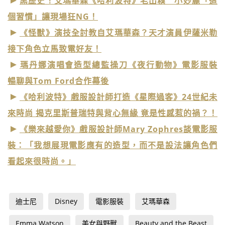
黑歷史！艾瑪華森《哈利波特》老出糗 小妙麗「這
個習慣」讓現場狂NG！
《怪獸》演技全討教自艾瑪華森？天才演員伊薩米勒
接下角色立馬致電好友！
瑪丹娜演唱會造型總監操刀《夜行動物》電影服裝
暢聊與Tom Ford合作幕後
《哈利波特》戲服設計師打造《星際過客》24世紀未
來時尚 揭克里斯普瑞特與背心無緣 竟是性感惹的禍？！
《樂來越愛你》戲服設計師Mary Zophres談電影服
裝：「我想展現電影應有的造型，而不是設法讓角色們
看起來很時尚。」
迪士尼
Disney
電影服裝
艾瑪華森
Emma Watson
美女與野獸
Beauty and the Beast