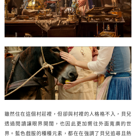
雖然住在這個村莊裡，但卻與村裡的人格格不入，貝兒
透過閱讀讓眼界開闊，也因此更加嚮往外面寬廣的世
界。藍色戲服的種種元素，都在在強調了貝兒追尋且熱