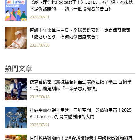
《威～連你也Podcast了！》S21E9：有些錢，本來就
不是你該賺的——讀《一個投機者的告白》
2026/07/31
連續十年米其林三星、全球最難預約！東京傳奇壽司
「鮨さいとう」為何破例首度來台？
2026/07/30
熱門文章
傑克葛倫霍《震撼擂台》血淚演繹左撇子拳王 回憶半
年增肌魔鬼訓練「一輩子想到都怕」
2015/09/18
打破平面框架，走進「三維空間」的藝術宇宙！2025
Art Formosa打開立體創作的大門
2025/07/21
告別乾柴雞胸肉！8道食譜讓妳煮出星級軟嫩雞胸料理