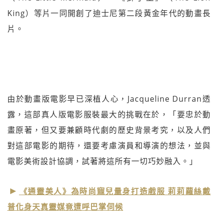
King）等片一同開創了迪士尼第二段黃金年代的動畫長
片。
由於動畫版電影早已深植人心，Jacqueline Durran透
露，這部真人版電影服裝最大的挑戰在於，「要忠於動
畫原著，但又要兼顧時代劇的歷史背景考究，以及人們
對這部電影的期待，還要考慮演員和導演的想法，並與
電影美術設計協調，試著將這所有一切巧妙融入。」
《通靈美人》為時尚寵兒量身打造戲服 莉莉蘿絲戴
普化身天真靈媒竟遭呼巴掌伺候