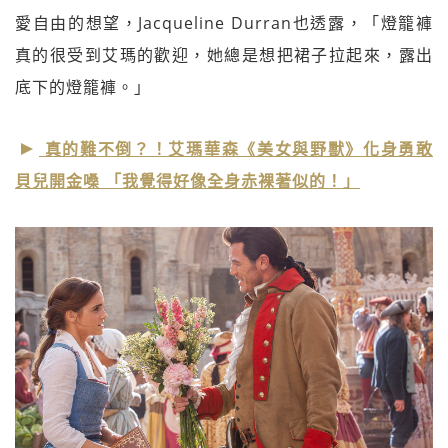
愛自由的想望，Jacqueline Durran也透露，「燈籠褲
真的很受到艾瑪的歡迎，她總是想把裙子拉起來，露出
底下的燈籠褲。」
真的難不倒？！艾瑪華森《美女與野獸》化身勇敢
貝兒開金嗓 「我覺得好像全身赤裸著似的！」