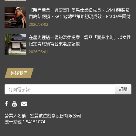
【時尚產業一週要事】愛馬仕業績成長、LVMH時裝部
門終結虧損、Kering轉型策略初現成效、Prada集團財
報亮眼
2026/08/02
在歷史裡過一晚的溫柔提案：雲品「寶桑小町」以女性
限定青旅續寫台東老屋記憶
2026/08/01
追蹤我們
訂閱
營業人名稱：宏麗數位創意股份有限公司
統一編號：54151074