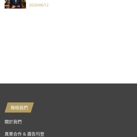
2020/06/12
聯絡我們
關於我們
異業合作 & 廣告刊登