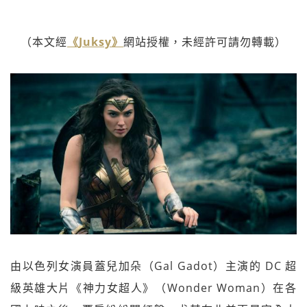
（本文經
《Juksy》
網站授權，未經許可請勿轉載）
由以色列女演員蓋兒加朵（Gal Gadot）主演的 DC 超
級英雄大片《神力女超人》（Wonder Woman）在各