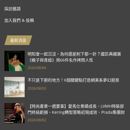
採訪邀請
加入我們 & 投稿
最新消息
明知會一起沉沒，為何還是刺下那一針？國巨典藏展
《蠍子與青蛙》用66件名作拷問人性
2026/08/04
不只是下廚的地方！6個關鍵點打造網美系夢幻廚房
2026/08/03
【時尚產業一週要事】愛馬仕業績成長、LVMH時裝部
門終結虧損、Kering轉型策略初現成效、Prada集團財
報亮眼
2026/08/02