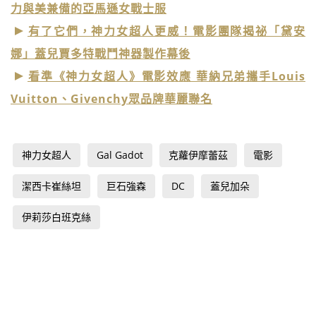
力與美兼備的亞馬遜女戰士服
有了它們，神力女超人更威！電影團隊揭祕「黛安
娜」蓋兒賈多特戰鬥神器製作幕後
看準《神力女超人》電影效應 華納兄弟攜手Louis
Vuitton、Givenchy眾品牌華麗聯名
神力女超人
Gal Gadot
克蘿伊摩蕾茲
電影
潔西卡崔絲坦
巨石強森
DC
蓋兒加朵
伊莉莎白班克絲