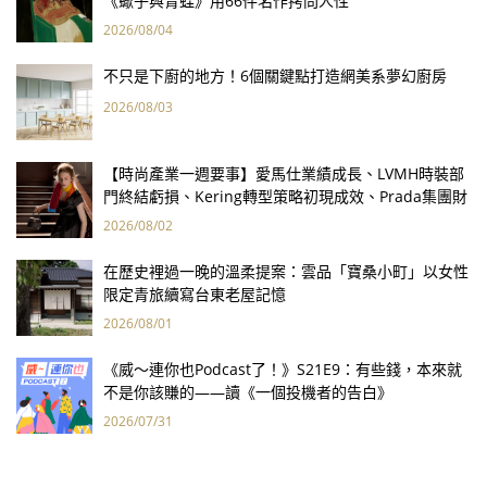
《蠍子與青蛙》用66件名作拷問人性
2026/08/04
不只是下廚的地方！6個關鍵點打造網美系夢幻廚房
2026/08/03
【時尚產業一週要事】愛馬仕業績成長、LVMH時裝部
門終結虧損、Kering轉型策略初現成效、Prada集團財
報亮眼
2026/08/02
在歷史裡過一晚的溫柔提案：雲品「寶桑小町」以女性
限定青旅續寫台東老屋記憶
2026/08/01
《威～連你也Podcast了！》S21E9：有些錢，本來就
不是你該賺的——讀《一個投機者的告白》
2026/07/31