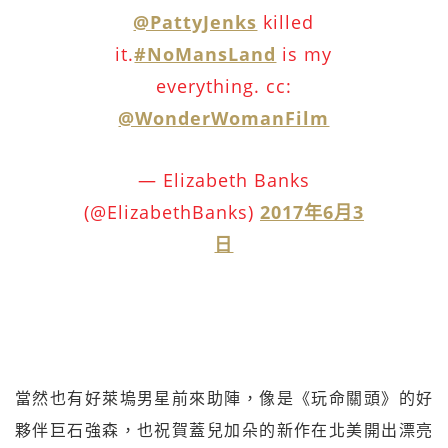
@PattyJenks
killed
it.
#NoMansLand
is my
everything. cc:
@WonderWomanFilm
— Elizabeth Banks
(@ElizabethBanks)
2017年6月3
日
當然也有好萊塢男星前來助陣，像是《玩命關頭》的好
夥伴巨石強森，也祝賀蓋兒加朵的新作在北美開出漂亮