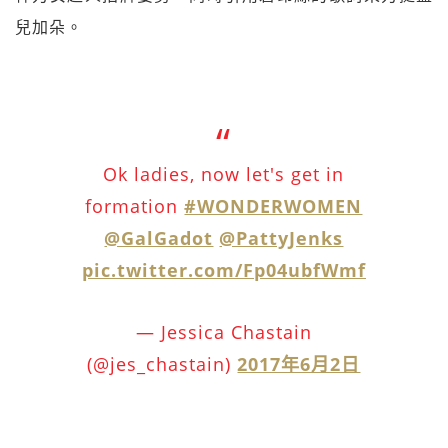
兒加朵。
Ok ladies, now let's get in
formation
#WONDERWOMEN
@GalGadot
@PattyJenks
pic.twitter.com/Fp04ubfWmf
— Jessica Chastain
(@jes_chastain)
2017年6月2日