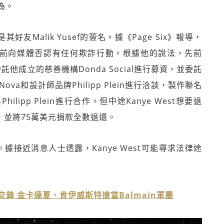
為。
好友Malik Yusef的簽名。據《Page Six》報導，
紐約時裝秀開場前向媒體否認有任何欺詐行動。根據他的說法，先前
st委託他成立的慈善機構Donda Social進行募資，並委託
 Nova和設計師品牌Philipp Plein進行洽談，製作聯名
ipp Plein進行合作。但中途Kanye West想要退
lein，並將75萬美元捐款全數退還。
情。據接近消息人士透露，Kanye West可能尋求法律途
交鋒 金卡達夏、肯伊威斯特搶當Balmain軍團