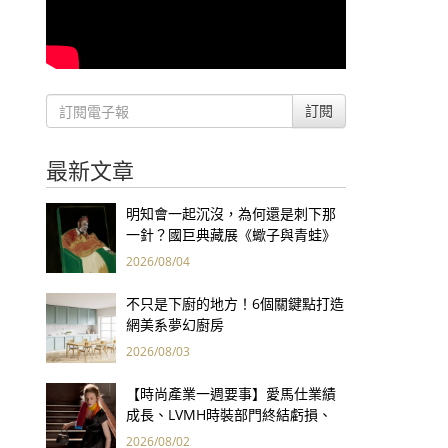
訂閱
最新文章
明知會一起沉沒，為何還是刺下那
一針？國巨典藏展《蠍子與青蛙》
用66件名作拷問人性
2026/08/04
不只是下廚的地方！6個關鍵點打造
網美系夢幻廚房
2026/08/03
【時尚產業一週要事】愛馬仕業績
成長、LVMH時裝部門終結虧損、
Kering轉型策略初現成效、Prada
2026/08/02