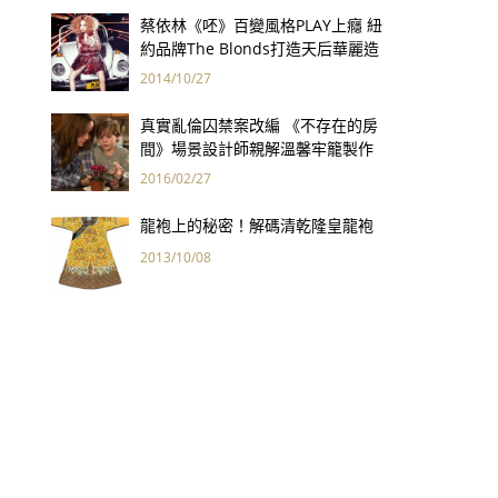
蔡依林《呸》百變風格PLAY上癮 紐
約品牌The Blonds打造天后華麗造
型
2014/10/27
真實亂倫囚禁案改編 《不存在的房
間》場景設計師親解溫馨牢籠製作
幕後
2016/02/27
龍袍上的秘密！解碼清乾隆皇龍袍
2013/10/08