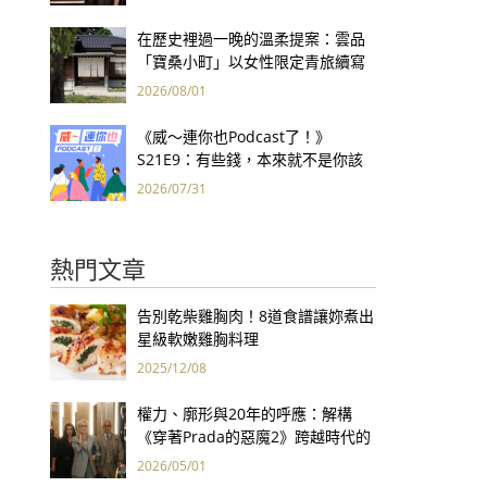
集團財報亮眼
在歷史裡過一晚的溫柔提案：雲品
「寶桑小町」以女性限定青旅續寫
台東老屋記憶
2026/08/01
《威～連你也Podcast了！》
S21E9：有些錢，本來就不是你該
賺的——讀《一個投機者的告白》
2026/07/31
熱門文章
告別乾柴雞胸肉！8道食譜讓妳煮出
星級軟嫩雞胸料理
2025/12/08
權力、廓形與20年的呼應：解構
《穿著Prada的惡魔2》跨越時代的
衣櫥哲學
2026/05/01