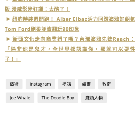
版 漫威影迷狂讚：太酷了！
紐約時裝週開跑！ Alber Elbaz活力回歸塗鴉好朝氣
Tom Ford剛柔並濟翻玩90印象
街頭文化走向商業錯了嗎？台灣塗鴉先鋒Reach：
「除非你是鬼才，全世界都認識你，那就可以耍性
子！」
藝術
Instagram
塗鴉
繪畫
教育
Joe Whale
The Doodle Boy
麻煩人物