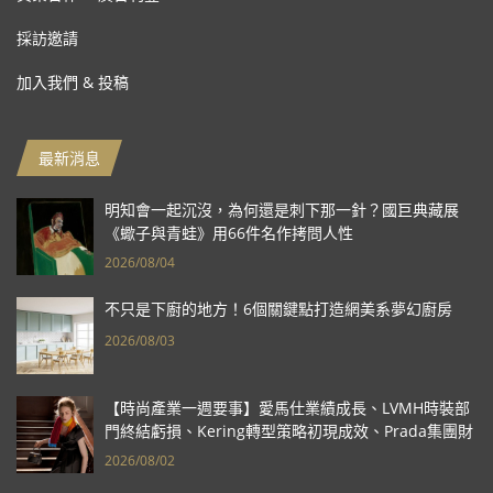
採訪邀請
加入我們 & 投稿
最新消息
明知會一起沉沒，為何還是刺下那一針？國巨典藏展
《蠍子與青蛙》用66件名作拷問人性
2026/08/04
不只是下廚的地方！6個關鍵點打造網美系夢幻廚房
2026/08/03
【時尚產業一週要事】愛馬仕業績成長、LVMH時裝部
門終結虧損、Kering轉型策略初現成效、Prada集團財
報亮眼
2026/08/02