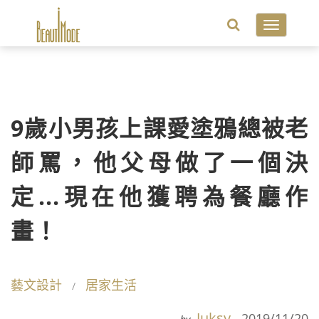
Toggle
navigatio
9歲小男孩上課愛塗鴉總被老
師罵，他父母做了一個決
定...現在他獲聘為餐廳作
畫！
藝文設計
居家生活
Juksy
2019/11/20