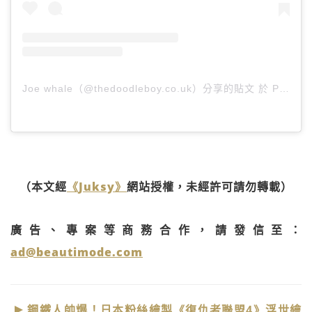
Joe whale（@thedoodleboy.co.uk）分享的貼文
於
PDT 2019 年 10月 月 28 日 下午 12:42
（本文經
《Juksy》
網站授權，未經許可請勿轉載）
廣告、專案等商務合作，請發信至：
ad@beautimode.com
鋼鐵人帥爆！日本粉絲繪製《復仇者聯盟4》浮世繪