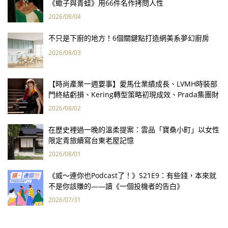
《蠍子與青蛙》用66件名作拷問人性
2026/08/04
不只是下廚的地方！6個關鍵點打造網美系夢幻廚房
2026/08/03
【時尚產業一週要事】愛馬仕業績成長、LVMH時裝部
門終結虧損、Kering轉型策略初現成效、Prada集團財
報亮眼
2026/08/02
在歷史裡過一晚的溫柔提案：雲品「寶桑小町」以女性
限定青旅續寫台東老屋記憶
2026/08/01
《威～連你也Podcast了！》S21E9：有些錢，本來就
不是你該賺的——讀《一個投機者的告白》
2026/07/31