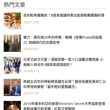
熱門文章
告別乾柴雞胸肉！8道食譜讓妳煮出星級軟嫩雞胸料理
2025/12/08
權力、廓形與20年的呼應：解構《穿著Prada的惡魔
2》跨越時代的衣櫥哲學
2026/05/01
兄弟又帥又可愛！湯姆荷蘭一家六口溫馨合體現身 小
蜘蛛人與另外3個弟弟感情超好！
2018/07/13
跨越五百年的神秘微笑藏在台灣？藝術收藏家黃崇仁以
科學視角解密「最年輕的蒙娜麗莎」
2025/11/26
2014年維多利亞的秘密Victoria’s Secret大秀倫敦登場
泰勒絲攜亞莉安娜、紅髮艾德開唱