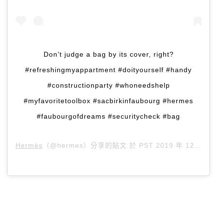
Don’t judge a bag by its cover, right?
#refreshingmyappartment #doityourself #handy
#constructionparty #whoneedshelp
#myfavoritetoolbox #sacbirkinfaubourg #hermes
#faubourgofdreams #securitycheck #bag
Hermès
（@hermes）分享的貼文 於
PST 2019 年 12月 月 1 日 上午 10:57