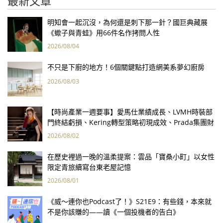
最新文章
明知會一起沉沒，為何還是刺下那一針？國巨典藏展
《蠍子與青蛙》用66件名作拷問人性
2026/08/04
不只是下廚的地方！6個關鍵點打造網美系夢幻廚房
2026/08/03
【時尚產業一週要事】愛馬仕業績成長、LVMH時裝部
門終結虧損、Kering轉型策略初現成效、Prada集團財
報亮眼
2026/08/02
在歷史裡過一晚的溫柔提案：雲品「寶桑小町」以女性
限定青旅續寫台東老屋記憶
2026/08/01
《威～連你也Podcast了！》S21E9：有些錢，本來就
不是你該賺的——讀《一個投機者的告白》