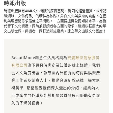
時報出版
時報出版擁有40年文化出版的厚實基礎、穩固的經營體質，未來將
繼續以「文化傳承」的精神為依歸，肩負文化與教育的功能，在獲
利與理想間尋求最佳之平衡點，一方面要提昇全民知識水平、為後
代留下文化資產，同時兼顧讀者各方面的需求，繼續耕耘廣大的華
文出版世界，與讀者一同打造知識產業，建立華文出版文化國度！
BeautiMode創意生活風格網為
宏麗數位創意股份
有限公司
旗下最具時尚商業知識的線上媒體，我們
從人文角度出發，報導國內外優秀的時尚與娛樂產
業工作者及創意人士，推動台灣新銳品牌，探索影
視美學…期望透過我們深入淺出的介紹，讓業內人
士或產業門外漢都能對相關領域發展和脈動有更深
入的了解與認識。