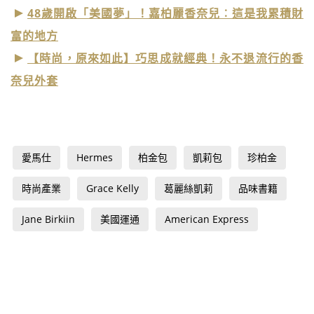
48歲開啟「美國夢」！嘉柏麗香奈兒︰這是我累積財
富的地方
【時尚，原來如此】巧思成就經典！永不退流行的香
奈兒外套
愛馬仕
Hermes
柏金包
凱莉包
珍柏金
時尚產業
Grace Kelly
葛麗絲凱莉
品味書籍
Jane Birkiin
美國運通
American Express