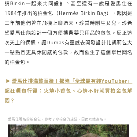
請Birkin一起來共同設計。甚至還有一說是愛馬仕在
1984年推出的柏金包（Hermés Birkin Bag），起因是
三年前他們曾在飛機上聊過天，珍當時剛生女兒，珍希
望愛馬仕能設計一個方便攜帶嬰兒用品的包包。反正這
次天上的偶遇，讓Dumas有靈感去開發設計比凱莉包大
一點點且更具休閒感的包款，故而催生了這個舉世聞名
的柏金包。
愛馬仕排滿整面牆！揭曉「全球最有錢YouTuber」
超狂曬包行徑：火燒小香包、心情不好就買柏金包解
悶？
愛馬仕著名的柏金包，參考了珍柏金的建議，因而以她為名。