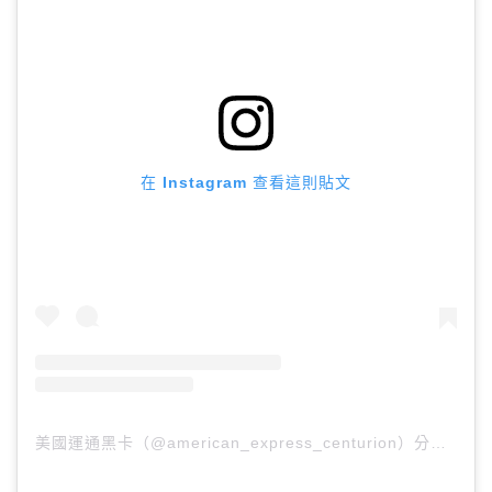
在 Instagram 查看這則貼文
美國運通黑卡（@american_express_centurion）分享的貼文