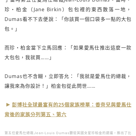
珍‧柏金（Jane Birkin）包包裡的東西散落一地，
Dumas看不下去便說：「你該買一個口袋多一點的大包
包。」
而珍‧柏金當下立馬回應：「如果愛馬仕推出這麼一款
大包包，我就買……」
Dumas也不含糊，立即答允：「我就是愛馬仕的總裁，
讓我來為你設計！」柏金包從此問世……
彭博社全球最富有的25個家族榜單：香奈兒與愛馬仕
背後的家族分列第五、第六
第五任愛馬仕總裁Jean-Louis Dumas聽從英國女星珍柏金的建議，推出了比