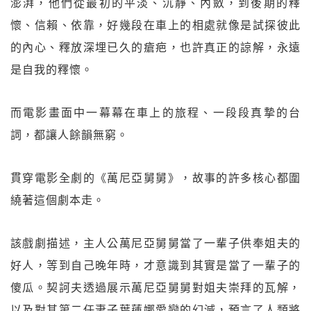
澎湃，他們從最初的平淡、沉靜、內斂，到後期的釋
懷、信賴、依靠，好幾段在車上的相處就像是試探彼此
的內心、釋放深埋已久的瘡疤，也許真正的諒解，永遠
是自我的釋懷。
而電影畫面中一幕幕在車上的旅程、一段段真摯的台
詞，都讓人餘韻無窮。
貫穿電影全劇的《萬尼亞舅舅》，故事的許多核心都圍
繞著這個劇本走。
該戲劇描述，主人公萬尼亞舅舅當了一輩子供奉姐夫的
好人，等到自己晚年時，才意識到其實是當了一輩子的
傻瓜。契訶夫透過展示萬尼亞舅舅對姐夫崇拜的瓦解，
以及對其第二任妻子葉蓮娜愛戀的幻滅，預言了人類將