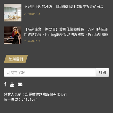
不只是下廚的地方！6個關鍵點打造網美系夢幻廚房
2026/08/03
【時尚產業一週要事】愛馬仕業績成長、LVMH時裝部
門終結虧損、Kering轉型策略初現成效、Prada集團財
報亮眼
2026/08/02
追蹤我們
訂閱
營業人名稱：宏麗數位創意股份有限公司
統一編號：54151074