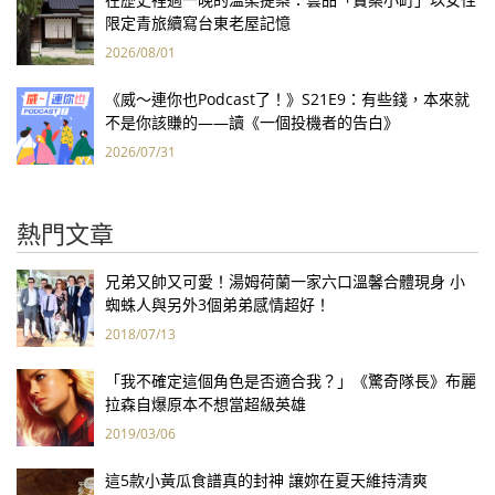
限定青旅續寫台東老屋記憶
2026/08/01
《威～連你也Podcast了！》S21E9：有些錢，本來就
不是你該賺的——讀《一個投機者的告白》
2026/07/31
熱門文章
兄弟又帥又可愛！湯姆荷蘭一家六口溫馨合體現身 小
蜘蛛人與另外3個弟弟感情超好！
2018/07/13
「我不確定這個角色是否適合我？」《驚奇隊長》布麗
拉森自爆原本不想當超級英雄
2019/03/06
這5款小黃瓜食譜真的封神 讓妳在夏天維持清爽