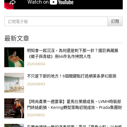
訂閱
最新文章
明知會一起沉沒，為何還是刺下那一針？國巨典藏展
《蠍子與青蛙》用66件名作拷問人性
2026/08/04
不只是下廚的地方！6個關鍵點打造網美系夢幻廚房
2026/08/03
【時尚產業一週要事】愛馬仕業績成長、LVMH時裝部
門終結虧損、Kering轉型策略初現成效、Prada集團財
報亮眼
2026/08/02
在歷史裡過一晚的溫柔提案：雲品「寶桑小町」以女性