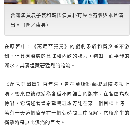
台灣演員袁子芸和韓國演員朴有琳也有參與本片演
出。（圖／東昊）
在原著中，《萬尼亞舅舅》的戲劇矛盾和衝突並不激
烈，但具有深層的意味和內斂的張力，猶如一面平靜的
湖水，其實埋藏著猛烈的暗流。
《萬尼亞舅舅》百年來，曾在莫斯科藝術劇院多次上
演，後來更被改編為各種不同語言的版本，在各國雋永
傳唱，它講述著當希望與理想寄託在某一個目標上時，
若有一天這個寄予在一個偶然間土崩瓦解，它所產生的
衝擊將是無比沉痛的巨大。