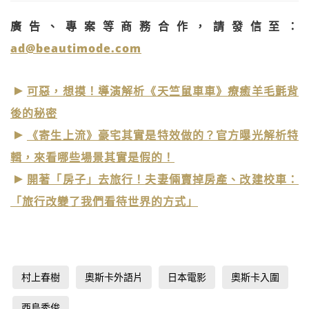
廣告、專案等商務合作，請發信至：
ad@beautimode.com
可惡，想摸！導演解析《天竺鼠車車》療癒羊毛氈背
後的秘密
《寄生上流》豪宅其實是特效做的？官方曝光解析特
輯，來看哪些場景其實是假的！
開著「房子」去旅行！夫妻倆賣掉房產、改建校車：
「旅行改變了我們看待世界的方式」
村上春樹
奧斯卡外語片
日本電影
奧斯卡入圍
西島秀俊