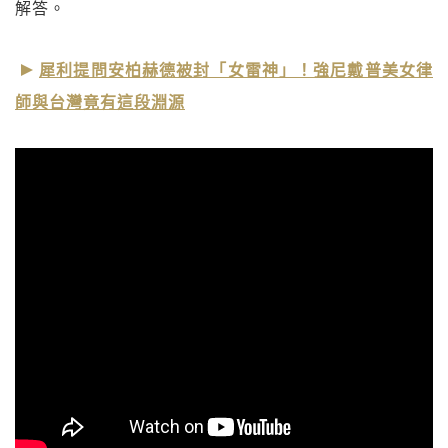
解答。
犀利提問安柏赫德被封「女雷神」！強尼戴普美女律
師與台灣竟有這段淵源