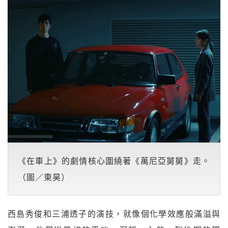
《在車上》的劇情核心圍繞著《萬尼亞舅舅》走。
（圖／東昊）
西島秀俊和三浦透子的演技，就像個化學效應般滿溢與