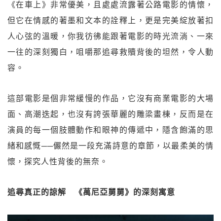
《在車上》非常優美，且處處流露著公路電影的情懷，
但它在情感的著墨和文本的詮釋上，更是完美綻放著扣
人心弦的溫暖，你我彷彿能跟著電影的時光流淌、一來
一往的深刻獨白，咀嚼那追尋救贖背後的坦然，令人動
容。
這部電影是個非常緩慢的作品，它沒有商業電影的大場
面、高潮迭起，也沒有誇張華麗的雕梁畫棟，反而是在
演員的每一個肢體動作和眼神的傳遞中，隱含飽滿的思
緒和感慨──儼然是一段充滿詩意的章節，以最柔美的情
懷，探究人性背後的無奈。
追尋真正的諒解 《萬尼亞舅舅》的深刻寓意