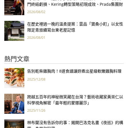
門終結虧損、Kering轉型策略初現成效、Prada集團財
報亮眼
2026/08/02
在歷史裡過一晚的溫柔提案：雲品「寶桑小町」以女性
限定青旅續寫台東老屋記憶
2026/08/01
熱門文章
告別乾柴雞胸肉！8道食譜讓妳煮出星級軟嫩雞胸料理
2025/12/08
跨越五百年的神秘微笑藏在台灣？藝術收藏家黃崇仁以
科學視角解密「最年輕的蒙娜麗莎」
2025/11/26
林布蘭沒有告訴你的事：揭開巴洛克名畫《夜巡》的構