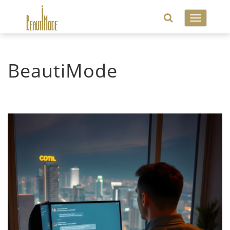
Toggle
navigatio
BeautiMode