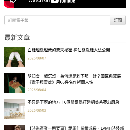
訂閱
最新文章
白鞋越洗越黃的驚天祕密 神仙級洗鞋大法公開！
2026/08/07
明知會一起沉沒，為何還是刺下那一針？國巨典藏展
《蠍子與青蛙》用66件名作拷問人性
2026/08/04
不只是下廚的地方！6個關鍵點打造網美系夢幻廚房
2026/08/03
【時尚產業一週要事】愛馬仕業績成長、LVMH時裝部