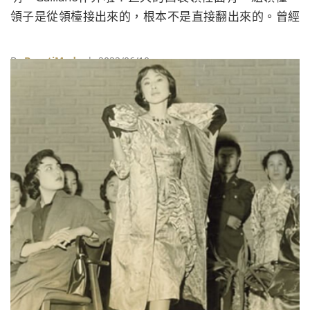
領子是從領檯接出來的，根本不是直接翻出來的。曾經
在素馨老師的立裁課上，就有做過這種獵奇的玩意，但
素馨阿嬤開發了一個妙招，讓領片直接一體成形，簡直
By
BeautiMode
| 2022/06/10
絕妙。