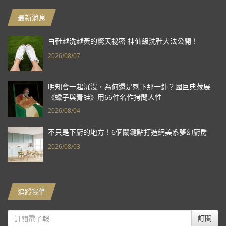
最新消息
白鞋越洗越黃的驚天祕密 神仙級洗鞋大法公開！
2026/08/07
明知會一起沉沒，為何還是刺下那一針？國巨典藏展
《蠍子與青蛙》用66件名作拷問人性
2026/08/04
不只是下廚的地方！6個關鍵點打造網美系夢幻廚房
2026/08/03
追蹤我們
訂閱