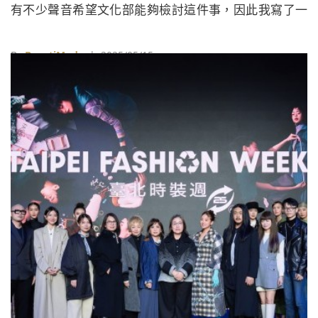
有不少聲音希望文化部能夠檢討這件事，因此我寫了一
篇評論文章《半吊子的臺北時裝週，誰是標案計畫執行
下最大受益者？》。
By
BeautiMode
| 2025/05/15