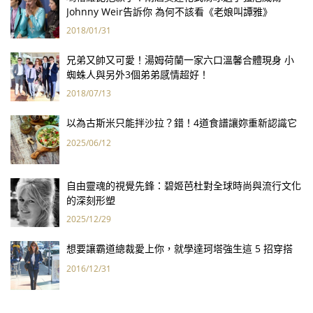
Johnny Weir告訴你 為何不該看《老娘叫譚雅》
2018/01/31
兄弟又帥又可愛！湯姆荷蘭一家六口溫馨合體現身 小
蜘蛛人與另外3個弟弟感情超好！
2018/07/13
以為古斯米只能拌沙拉？錯！4道食譜讓妳重新認識它
2025/06/12
自由靈魂的視覺先鋒：碧姬芭杜對全球時尚與流行文化
的深刻形塑
2025/12/29
想要讓霸道總裁愛上你，就學達珂塔強生這 5 招穿搭
2016/12/31