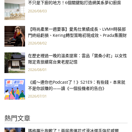
不只是下廚的地方！6個關鍵點打造網美系夢幻廚房
2026/08/03
【時尚產業一週要事】愛馬仕業績成長、LVMH時裝部
門終結虧損、Kering轉型策略初現成效、Prada集團財
報亮眼
2026/08/02
在歷史裡過一晚的溫柔提案：雲品「寶桑小町」以女性
限定青旅續寫台東老屋記憶
2026/08/01
《威～連你也Podcast了！》S21E9：有些錢，本來就
不是你該賺的——讀《一個投機者的告白》
2026/07/31
熱門文章
瑪格羅比抱歉了！兩屆奧運花式滑冰選手強尼威爾