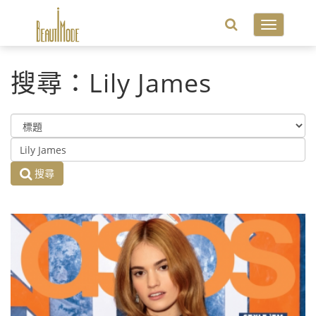
Toggle
navigatio
搜尋：Lily James
搜尋