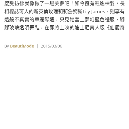
感受彷彿就像做了一場美夢吧！如今擁有飄逸棕髮，長
相標誌可人的新英倫玫瑰莉莉詹姆斯Lily James，則享有
這般不真實的華麗際遇，只見她套上夢幻藍色禮服，腳
踩玻璃透明舞鞋，在即將上映的迪士尼真人版《仙履奇
緣》(Cinderella)中，化身成為勇敢又善良的新「灰姑
娘」艾拉。
By
BeautiMode
| 2015/03/06