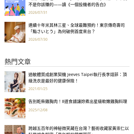
不是你該賺的——讀《一個投機者的告白》
2026/07/31
連續十年米其林三星、全球最難預約！東京傳奇壽司
「鮨さいとう」為何破例首度來台？
2026/07/30
熱門文章
過敏體質成創業契機 Jeeves Taipei執行長李翊菲：頂
級洗衣是最好的健康保險！
2021/01/25
告別乾柴雞胸肉！8道食譜讓妳煮出星級軟嫩雞胸料理
2025/12/08
跨越五百年的神秘微笑藏在台灣？藝術收藏家黃崇仁以