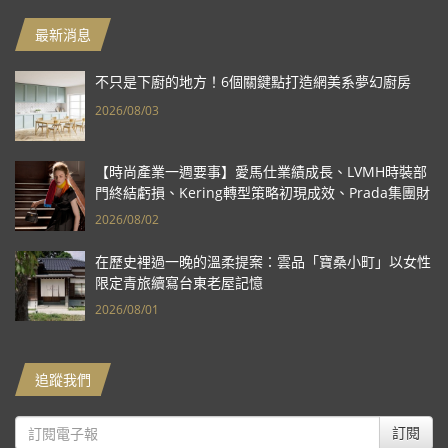
最新消息
不只是下廚的地方！6個關鍵點打造網美系夢幻廚房
2026/08/03
【時尚產業一週要事】愛馬仕業績成長、LVMH時裝部
門終結虧損、Kering轉型策略初現成效、Prada集團財
報亮眼
2026/08/02
在歷史裡過一晚的溫柔提案：雲品「寶桑小町」以女性
限定青旅續寫台東老屋記憶
2026/08/01
追蹤我們
訂閱