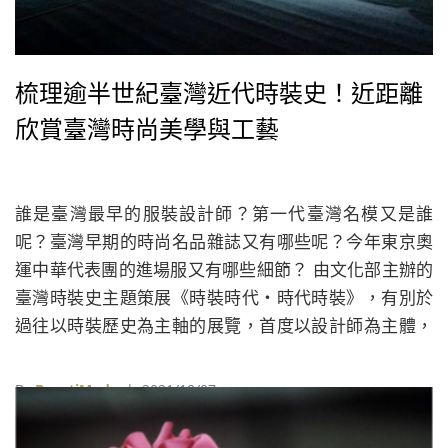
梳理逾半世紀臺灣近代時裝史！近距離
欣賞臺灣時尚美學與工藝
誰是臺灣最早的服裝設計師？第一代臺灣名模又是誰
呢？臺灣早期的時尚名品雜誌又有哪些呢？今年東京奧
運中華代表團的進場服又有哪些細節？ 由文化部主辦的
臺灣時裝史主題策展《時裝時代・時代時裝》，有別於
過往以時裝歷史為主軸的展覽，首度以設計師為主體，
運用博物館的策展方式展現臺灣時裝文化，透過具時代
氛圍的展場實境、照片故事及知名臺灣品牌時裝設計師
By
BeautiMode
| 2021/10/07
的原件作品，帶領觀眾穿越臺灣的時裝記憶。