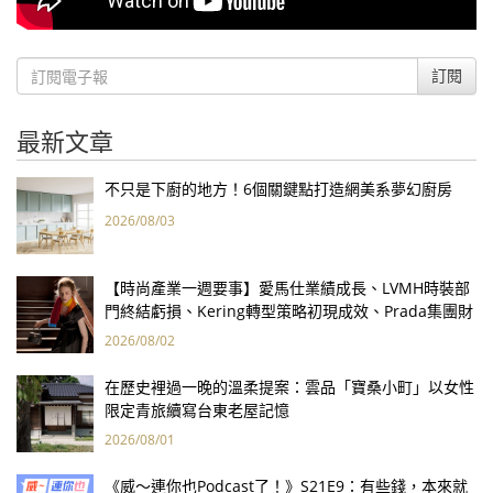
訂閱
最新文章
不只是下廚的地方！6個關鍵點打造網美系夢幻廚房
2026/08/03
【時尚產業一週要事】愛馬仕業績成長、LVMH時裝部
門終結虧損、Kering轉型策略初現成效、Prada集團財
報亮眼
2026/08/02
在歷史裡過一晚的溫柔提案：雲品「寶桑小町」以女性
限定青旅續寫台東老屋記憶
2026/08/01
《威～連你也Podcast了！》S21E9：有些錢，本來就