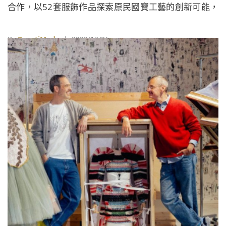
合作，以52套服飾作品探索原民國寶工藝的創新可能，
這場跨界合作在當時更登上國際媒體CNN和日本朝日新
聞的報導。
By
BeautiMode
| 2022/12/06