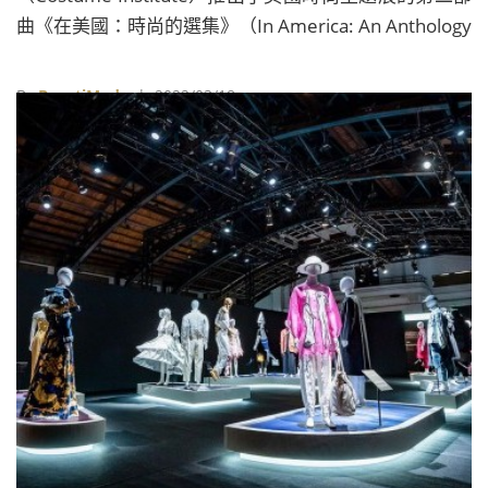
曲《在美國：時尚的選集》（In America: An Anthology
of Fashion），向過去無數成就美式風格的時尚設計師
致敬。
By
BeautiMode
| 2022/03/18