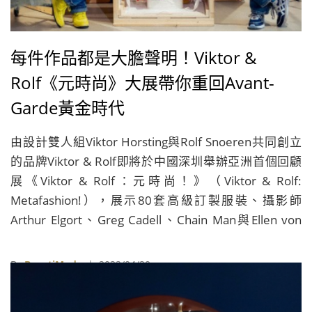
每件作品都是大膽聲明！Viktor &
Rolf《元時尚》大展帶你重回Avant-
Garde黃金時代
由設計雙人組Viktor Horsting與Rolf Snoeren共同創立
的品牌Viktor & Rolf即將於中國深圳舉辦亞洲首個回顧
展《Viktor & Rolf：元時尚！》（Viktor & Rolf:
Metafashion!），展示80套高級訂製服裝、攝影師
Arthur Elgort、Greg Cadell、Chain Man與Ellen von
Unworth所拍攝的品牌影像，以及24件時尚人偶，帶領
觀眾一次看遍品牌過去近30年來的時尚軌跡。
By
BeautiMode
| 2022/04/20