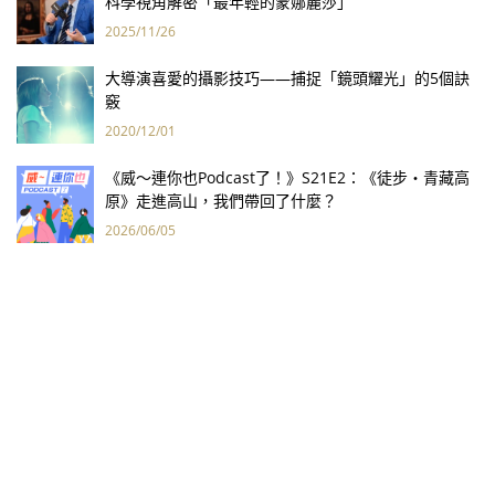
科學視角解密「最年輕的蒙娜麗莎」
2025/11/26
大導演喜愛的攝影技巧——捕捉「鏡頭耀光」的5個訣
竅
2020/12/01
《威～連你也Podcast了！》S21E2：《徒步・青藏高
原》走進高山，我們帶回了什麼？
2026/06/05