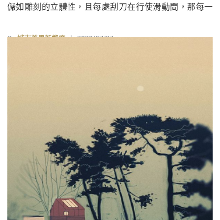
儼如雕刻的立體性，且每處刮刀在行使滑動間，那每一
道舒卷張弛的塗覆動態均變得歷歷可辨，就像木石鐫鑿
和陶土捏塑所留下清晰的創作痕跡，使紋理美成為作品
By
城市美學新態度
| 2020/07/27
裡另一種藝術語彙。