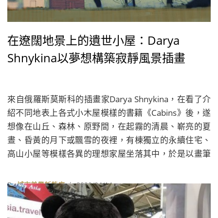
在遼闊地景上的遺世小屋：Darya
Shnykina以夢想構築寂靜風景插畫
來自俄羅斯莫斯科的插畫家Darya Shnykina，在看了介
紹不同地表上各式小木屋模樣的書籍《Cabins》後，遂
想像在山丘、森林、原野間，在起霧的清晨、嶄亮的夏
晝、昏黃的月下或飄雪的夜裡，有棟獨立的永續住宅、
高山小屋等模樣各異的理想家屋坐落其中，於是以畫筆
形構了《Places I’d Love To Live In》系列插畫。
By
城市美學新態度
| 2020/04/14