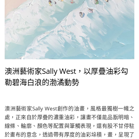
澳洲藝術家Sally West，以厚疊油彩勾
勒碧海白浪的渤潏動勢
澳洲藝術家Sally West創作的油畫，風格最獨樹一幟之
處，正來自於厚疊的濃重油彩，讓畫不僅能品翫明暗、
線條、輪廓、顏色等配置與筆觸表現，還有股不甘停駐
於畫布的意念，透過帶有厚度的油彩垛積，畫，呈現了