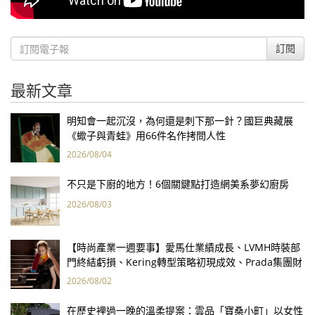
訂閱
最新文章
明知會一起沉沒，為何還是刺下那一針？國巨典藏展
《蠍子與青蛙》用66件名作拷問人性
2026/08/04
不只是下廚的地方！6個關鍵點打造網美系夢幻廚房
2026/08/03
【時尚產業一週要事】愛馬仕業績成長、LVMH時裝部
門終結虧損、Kering轉型策略初現成效、Prada集團財
報亮眼
2026/08/02
在歷史裡過一晚的溫柔提案：雲品「寶桑小町」以女性