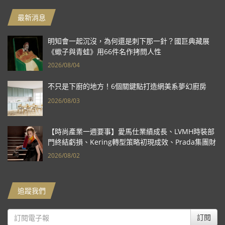
最新消息
明知會一起沉沒，為何還是刺下那一針？國巨典藏展
《蠍子與青蛙》用66件名作拷問人性
2026/08/04
不只是下廚的地方！6個關鍵點打造網美系夢幻廚房
2026/08/03
【時尚產業一週要事】愛馬仕業績成長、LVMH時裝部
門終結虧損、Kering轉型策略初現成效、Prada集團財
報亮眼
2026/08/02
追蹤我們
訂閱