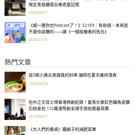
限定青旅續寫台東老屋記憶
2026/08/01
《威～連你也Podcast了！》S21E9：有些錢，本來就
不是你該賺的——讀《一個投機者的告白》
2026/07/31
熱門文章
這5款小黃瓜食譜真的封神 讓妳在夏天維持清爽
2026/06/20
包中之王佳士得香港再創紀錄！愛馬仕紫紅色鱷魚皮鑽
石柏金包 172萬港幣創全球手袋拍賣最高價
2015/06/01
《大人們的餐桌》鐵娘子的減肥菜單